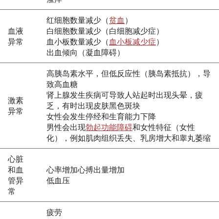
红细胞数量减少（
贫血
）
血液
白细胞数量减少（白细胞减少症）
异常
血小板数量减少（
血小板减少症
）
出血倾向（凝血障碍）
高
胰岛素
水平，但低反应性（
胰岛素
抵抗），导
致高血糖
肾上腺发生疾病可导致人站起时出现头晕，疲
激素
乏，有时出现皮肤黑色斑块
异常
女性会发生停经和生育能力下降
男性会出现
勃起功能障碍
和女性特征（女性
化），例如肌肉组织丢失、乳房增大和睾丸萎缩
心脏
和血
心率增加心搏出量增加
管异
低血压
常
疲劳