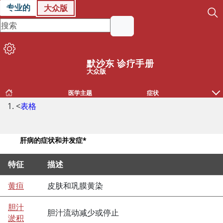
专业的
大众版
默沙东 诊疗手册
大众版
医学主题
症状
<
表格
肝病的症状和并发症*
特征
描述
肝病的症状和并发症*
黄疸
皮肤和巩膜黄染
胆汁
胆汁流动减少或停止
淤积