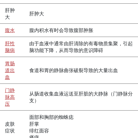
肝肿
肝肿大
大
腹水
腹内积水有时会导致腹部肿胀
肝性
由于血液中通常由肝清除的有毒物质集聚，引起
脑病
脑功能下降，从而导致的意识障碍
胃肠
道出
食道和胃的静脉曲张破裂导致的大量出血
血
门静
从肠道收集血液运送至肝脏的大静脉（门静脉分
脉高
支）
压
面部和胸部的蜘蛛痣
皮肤
肝掌
症状
绯红面容
瘙痒