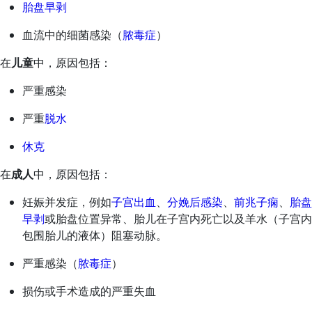
胎盘早剥
血流中的细菌感染（
脓毒症
）
在
儿童
中，原因包括：
严重感染
严重
脱水
休克
在
成人
中，原因包括：
妊娠并发症，例如
子宫出血
、
分娩后感染
、
前兆子痫
、
胎盘
早剥
或胎盘位置异常、胎儿在子宫内死亡以及羊水（子宫内
包围胎儿的液体）阻塞动脉。
严重感染（
脓毒症
）
损伤或手术造成的严重失血