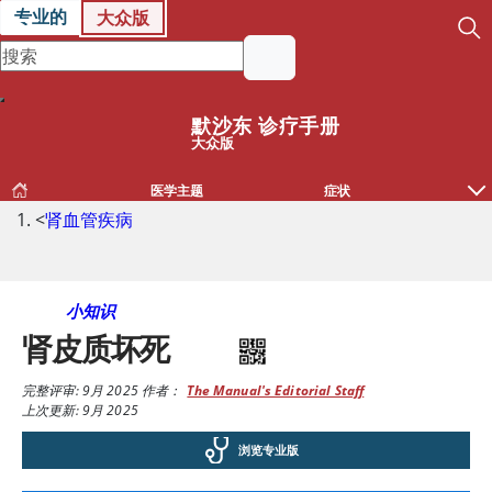
专业的
大众版
默沙东 诊疗手册
大众版
医学主题
症状
<
肾血管疾病
小知识
肾皮质坏死
完整评审:
9月 2025
作者：
The Manual's Editorial Staff
上次更新: 9月 2025
浏览专业版