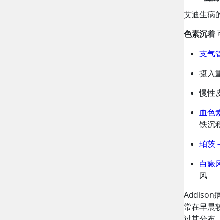
艾迪生病
色素沉着
支气
摄入
慢性
血色
铁沉
珀茨
白癜
风
Addison
常在早晨
过其分布