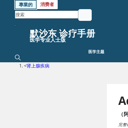
消费者
專業的
默沙东 诊疗手册
医学专业人士版
医学主题
<
肾上腺疾病
A
（
完整