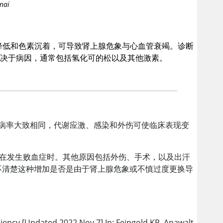
nai
压降低和色素沉着，可导致肾上腺危象与心血管衰竭。诊断
取决于病因，通常包括氢化可的松以及其他激素。
发病率大致相同，代谢应激、感染和外伤可使临床表现变
是在发生败血症时。其他原因包括外伤、手术，以及出汗
尚不清楚这种增加是否是由于肾上腺危象或不慎过度更换导
ciency.[Updated 2022 Nov 7].In: Feingold KR, Anawalt