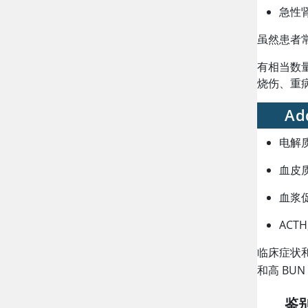
急性
虽然患者
有相当数
烧伤、重
Ad
电解
血
皮
血浆
ACT
临床症状
和高 BU
鉴