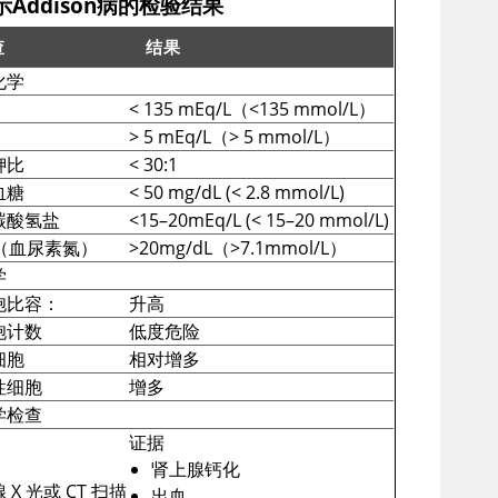
示Addison病的检验结果
查
结果
化学
ddison病的检验结果
<
135 mEq/L（
<
135 mmol/L）
>
5 mEq/L（
>
5 mmol/L）
钾比
<
30:1
血糖
<
50 mg/dL (
<
2.8 mmol/L)
碳酸氢盐
<
15–20mEq/L (
<
15–20 mmol/L)
（血
尿素
氮）
>
20mg/dL（
>
7.1mmol/L）
学
胞比容：
升高
胞计数
低度危险
细胞
相对增多
性细胞
增多
学检查
证据
肾上腺钙化
 X 光或 CT 扫描
出血