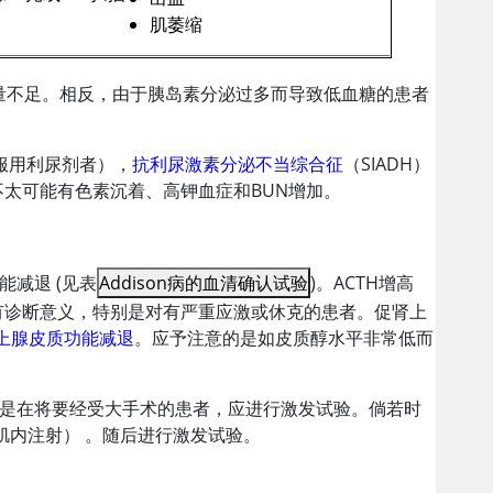
肌萎缩
量不足。相反，由于
胰岛素
分泌过多而导致低血糖的患者
服用利尿剂者），
抗利尿激素分泌不当综合征
（SIADH）
不太可能有色素沉着、高钾血症和BUN增加。
能减退 (见表
Addison病的血清确认试验
)。ACTH增高
L]）有诊断意义，特别是对有严重应激或休克的患者。促肾上
上腺皮质功能减退
。应予注意的是如皮质醇水平非常低而
别是在将要经受大手术的患者，应进行激发试验。倘若时
肌内注射） 。随后进行激发试验。