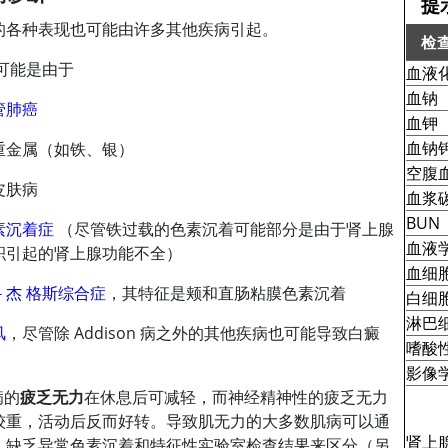
提
的各种表现也可能由许多其他疾病引起。
检
可能是由于
血液
提示A
血钠
管肺癌
血钾
血钠
重金属（如铁、银）
空腹
皮肤病
血浆
BUN
素沉着症
（尽管铁过载的色素沉着可能部分是由于肾上腺
血液
积引起的肾上腺功能不全）
血细
－杰 格斯综合症
，其特征是颊和直肠粘膜色素沉着
白细
淋巴
风
，尽管除 Addison 病之外的其他疾病也可能导致白癜
嗜酸
影像
病的
疲乏无力
在休息后可减轻，而神经精神性的疲乏无力
较重，活动后反而好转。导致肌无力的大多数肌病可以通
肾上腺
、缺乏异常色素沉着和特征性实验室检查结果来区分（另