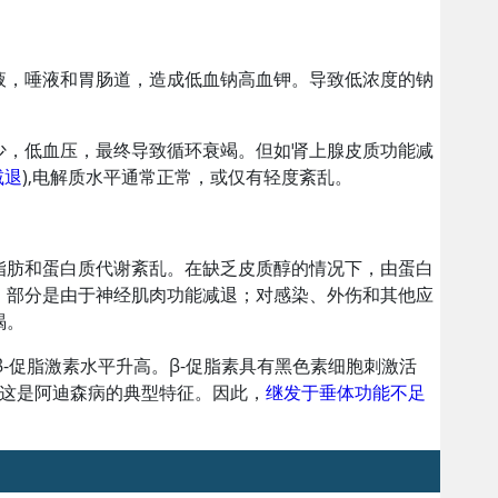
液，唾液和胃肠道，造成低血钠高血钾。导致低浓度的钠
少，低血压，最终导致循环衰竭。但如肾上腺皮质功能减
减退
),电解质水平通常正常，或仅有轻度紊乱。
脂肪和蛋白质代谢紊乱。在缺乏
皮质醇
的情况下，由蛋白
，部分是由于神经肌肉功能减退；对感染、外伤和其他应
竭。
液β-促脂激素水平升高。β-促脂素具有黑色素细胞刺激活
，这是阿迪森病的典型特征。因此，
继发于垂体功能不足