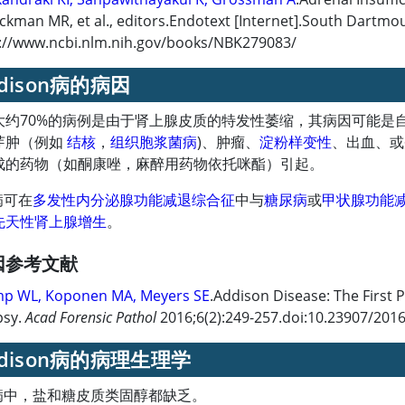
ackman MR, et al., editors.Endotext [Internet].South Dartmou
://www.ncbi.nlm.nih.gov/books/NBK279083/
dison病的病因
大约70%的病例是由于肾上腺皮质的特发性萎缩，其病因可能是自
芽肿（例如
结核
，
组织胞浆菌病
)、肿瘤、
淀粉样变性
、出血、或
成的药物（如酮康唑，麻醉用药物依托咪酯）引起。
n病可在
多发性内分泌腺功能减退综合征
中与
糖尿病
或
甲状腺功能
先天性肾上腺增生
。
因参考文献
p WL, Koponen MA, Meyers SE
.Addison Disease: The First 
psy.
Acad Forensic Pathol
2016;6(2):249-257.doi:10.23907/201
ddison病的病理生理学
on病中，盐和糖皮质类固醇都缺乏。