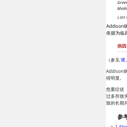
Gree
Medi
Last
Addi
依据为临
病因
（参见
肾
Addiso
得明显。
危重症状
过多所致
致的长期
参
1.
Ale