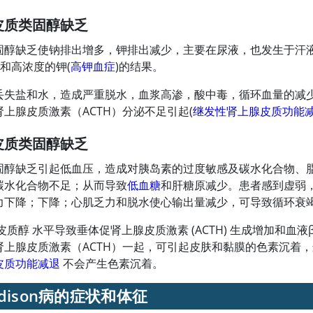
皮质类固醇缺乏
固醇缺乏使钠排出增多，钾排出减少，主要在尿液，也发生于汗
)和高浓度的钾(
高钾血症
)的结果。
丢失盐和水，造成严重脱水，血浆高渗，酸中毒，循环血量的减
上腺皮质激素（ACTH）分泌不足引起(
继发性肾上腺皮质功能
皮质类固醇缺乏
固醇缺乏引起低血压，造成对
胰岛素
的过度敏感及碳水化合物、
碳水化合物不足；从而导致
低血糖
和肝糖原减少。患者感到虚弱
力下降；下降；心肌乏力和脱水使心输出量减少，可导致循环衰
皮质醇
水平导致垂体促肾上腺皮质激素 (ACTH) 生成增加和血
肾上腺皮质激素（ACTH）一起，可引起皮肤和黏膜的色素沉着
皮质功能减退
不会产生色素沉着。
ddison病的症状和体征