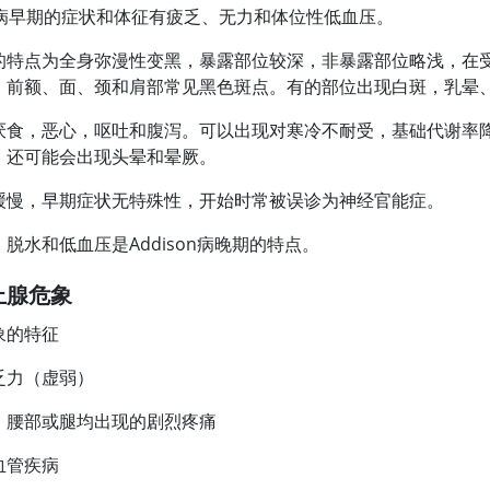
on 病早期的症状和体征有疲乏、无力和体位性低血压。
的特点为全身弥漫性变黑，暴露部位较深，非暴露部位略浅，在
。前额、面、颈和肩部常见黑色斑点。有的部位出现白斑，乳晕
厌食，恶心，呕吐和腹泻。可以出现对寒冷不耐受，基础代谢率
，还可能会出现头晕和晕厥。
缓慢，早期症状无特殊性，开始时常被误诊为神经官能症。
脱水和低血压是Addison病晚期的特点。
上腺危象
象的特征
乏力（虚弱）
、腰部或腿均出现的剧烈疼痛
血管疾病