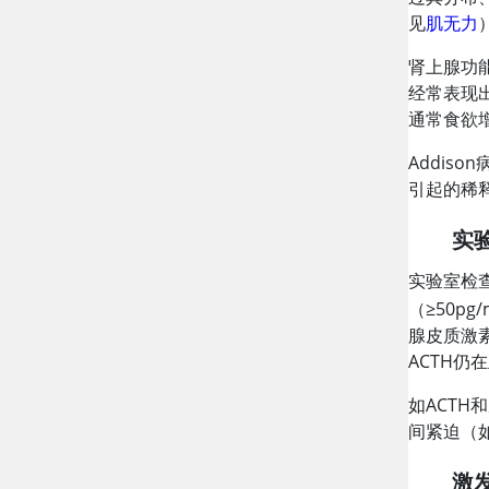
见
肌无力
肾上腺功
经常表现
通常食欲
Addison
引起的稀
实
实验室检
（
≥
50pg
腺皮质激
ACTH
如ACT
间紧迫（
激