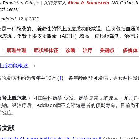
n-Templeton College
|
同行评审人
Glenn D. Braunstein
,
MD
,
Cedars-Si
cal Center
 updated: 12月 2025
son病是一种隐袭的、渐进性的肾上腺皮质功能减退。症状包括血
床表现，促肾上腺皮质激素（ACTH）增高，皮质醇降低。治疗
|
病理生理
|
症状和体征
|
诊断
|
治疗
|
关键点
|
多媒体
上腺功能概述
。）
n病的发病率约为每年4/10万 (
1
)。各年龄组皆可发病，男女两性
（
肾上腺危象
）可由急性感染 促发。感染是常见的原因，尤其
失钠。经治疗后，Addison病不会缩短患者的预期寿命。目前
并发症。
考文献
xandraki KI, Sanpawithayakul K, Grossman A
.Adrenal Insuffi