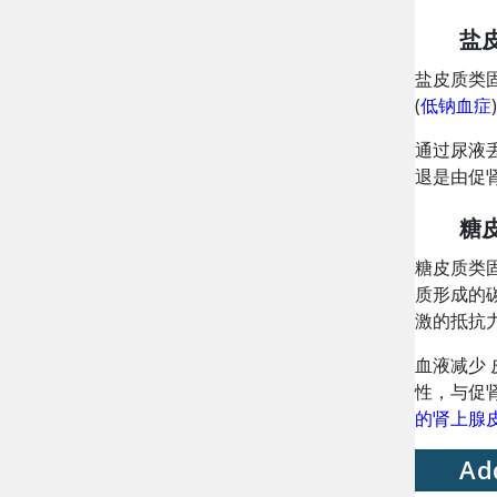
盐
盐皮质类
(
低钠血症
通过尿液
退是由促肾
糖
糖皮质类
质形成的
激的抵抗
血液减少
性，与促
的肾上腺
A