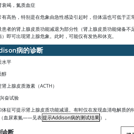
肾衰竭，氮质血症
常有高热，特别是在危象由急性感染引起时，但体温也可低于正
量患者的肾上腺皮质功能减退为部分性（肾上腺皮质功能储备不
病）即可出现肾上腺危象。此时，可能仅有发热和休克。
dison病的诊断
质水平
质醇
促肾上腺皮质激素（ACTH）
H兴奋试验
和体征可提示肾上腺皮质功能减退。有时仅在发现血清电解质的
N（血
尿素
氮——见表
提示Addison病的测试结果
）。
表格
别诊断