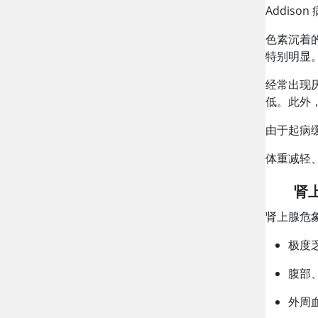
Addis
色素沉着
特别明显
经常出现
低。此外
由于起病
体重减轻、
肾
肾上腺危
极度
腹部
外周