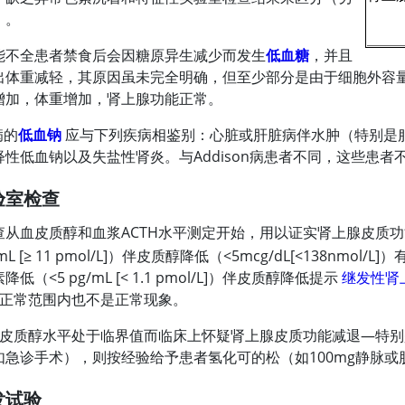
）。
能不全患者禁食后会因糖原异生减少而发生
低血糖
，并且
出体重减轻，其原因虽未完全明确，但至少部分是由于细胞外容
增加，体重增加，肾上腺功能正常。
病的
低血钠
应与下列疾病相鉴别：心脏或肝脏病伴水肿（特别是
释性低血钠以及失盐性肾炎。与Addison病患者不同，这些患者
验室检查
查从血
皮质醇
和血浆ACTH水平测定开始，用以证实肾上腺皮质功
/mL [≥ 11 pmol/L]）伴皮质醇降低（
<
5mcg/dL[
<
138nmol/
素降低（
<
5 pg/mL [
<
1.1 pmol/L]）伴
皮质醇
降低提示
继发性肾
仍在正常范围内也不是正常现象。
H和皮质醇水平处于临界值而临床上怀疑肾上腺皮质功能减退—特
如急诊手术），则按经验给予患者氢化可的松（如100mg静脉或
发试验