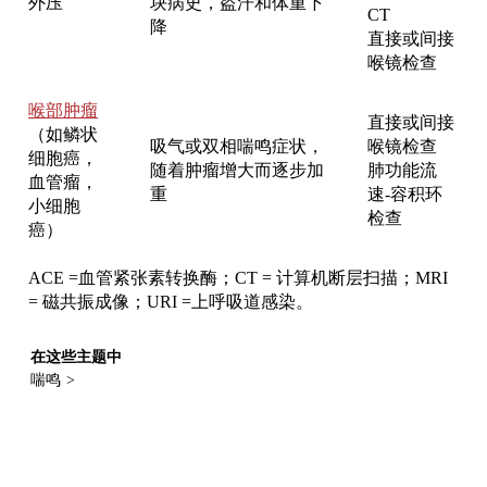
外压
块病史，盗汗和体重下
CT
降
直接或间接
喉镜检查
喉部肿瘤
直接或间接
（如鳞状
吸气或双相喘鸣症状，
喉镜检查
细胞癌，
随着肿瘤增大而逐步加
肺功能流
血管瘤，
重
速-容积环
小细胞
检查
癌）
ACE
=
血管紧张素转换酶；CT = 计算机断层扫描；MRI
= 磁共振成像；URI
=
上呼吸道感染。
在这些主题中
喘鸣
>