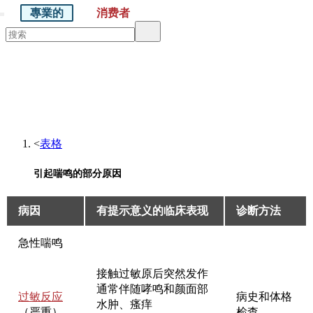
專業的
消费者
默沙东 诊疗手册
医学专业人士版
医学主题
资源
<
表格
引起喘鸣的部分原因
病因
有提示意义的临床表现
诊断方法
引起喘鸣的部分原因
急性喘鸣
接触过敏原后突然发作
通常伴随哮鸣和颜面部
过敏反应
病史和体格
水肿、瘙痒
（严重）
检查