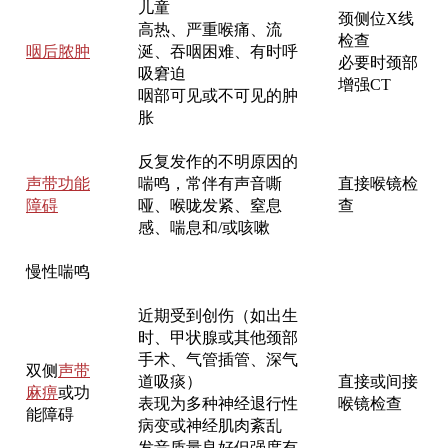
儿童
颈侧位X线
高热、严重喉痛、流
检查
咽后脓肿
涎、吞咽困难、有时呼
必要时颈部
吸窘迫
增强CT
咽部可见或不可见的肿
胀
反复发作的不明原因的
声带功能
喘鸣，常伴有声音嘶
直接喉镜检
障碍
哑、喉咙发紧、窒息
查
感、喘息和/或咳嗽
慢性喘鸣
近期受到创伤（如出生
时、甲状腺或其他颈部
手术、气管插管、深气
双侧
声带
道吸痰）
直接或间接
麻痹
或功
表现为多种神经退行性
喉镜检查
能障碍
病变或神经肌肉紊乱
发音质量良好但强度有