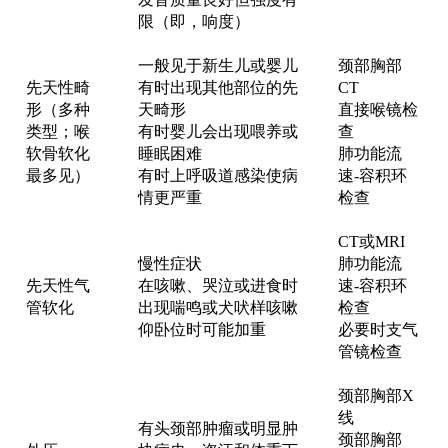
限（即，响度）
一般见于新生儿或婴儿
颈部胸部
先天性畸
有时出现其他部位的先
CT
形（多种
天畸形
直接喉镜检
类型；喉
有时婴儿会出现喂养或
查
软骨软化
睡眠困难
肺功能流
最多见）
有时上呼吸道感染使病
速-容积环
情更严重
检查
CT或MRI
慢性症状
肺功能流
先天性气
在咳嗽、哭泣或进食时
速-容积环
管软化
出现喘鸣或犬吠样咳嗽
检查
仰卧位时可能加重
必要时支气
管镜检查
颈部胸部X
线
有头颈部肿瘤或明显肿
颈部胸部