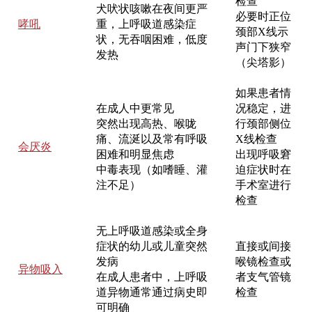
检查
犬吠状咳嗽在夜间更严
必要时正位
哮吼
重，上呼吸道感染症
颈部X线示
状，无吞咽困难，低度
声门下狭窄
发热
（尖塔影）
如果患者情
在成人中更常见
况稳定，进
突然出现高热、喉咙
行颈部侧位
痛、流涎以及常有呼吸
X线检查
会厌炎
困难和明显焦虑
出现呼吸窘
中毒表现（如嗜睡、灌
迫症状时在
注不足）
手术室进行
检查
无上呼吸道感染或全身
症状的幼儿或儿童突然
直接或间接
发病
喉镜检查或
异物吸入
在成人患者中，上呼吸
者支气管镜
道异物通常通过病史即
检查
可明确