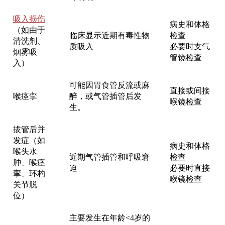
吸入损伤
病史和体格
（如由于
临床显示近期有毒性物
检查
清洗剂、
质吸入
必要时支气
烟雾吸
管镜检查
入）
可能因胃食管反流或麻
直接或间接
喉痉挛
醉，或气管插管后发
喉镜检查
生。
拔管后并
发症（如
病史和体格
喉头水
近期气管插管和呼吸窘
检查
肿、喉痉
迫
必要时直接
挛、环杓
喉镜检查
关节脱
位）
主要发生在年龄
<
4岁的