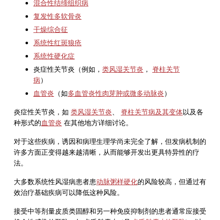
混合性结缔组织病
复发性多软骨炎
干燥综合征
系统性红斑狼疮
系统性硬化症
炎症性关节炎（例如，
类风湿关节炎
，
脊柱关节
病
）
血管炎
（如
多血管炎性肉芽肿
或微多动脉炎
）
炎症性关节炎，如
类风湿关节炎
、
脊柱关节病及其变体
以及各
种形式的
血管炎
在其他地方详细讨论。
对于这些疾病，诱因和病理生理学尚未完全了解，但发病机制的
许多方面正变得越来越清晰，从而能够开发出更具特异性的疗
法。
大多数系统性风湿病患者患
动脉粥样硬化
的风险较高，但通过有
效治疗基础疾病可以降低这种风险。
接受中等剂量皮质类固醇和另一种免疫抑制剂的患者通常应接受