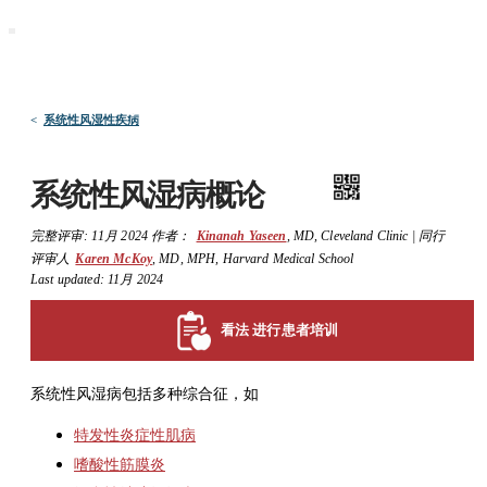
默沙东 诊疗手册
医学专业人士版
医学主题
资源
<
系统性风湿性疾病
系统性风湿病概论
完整评审:
11月 2024
作者：
Kinanah Yaseen
,
MD
,
Cleveland Clinic
|
同行
评审人
Karen McKoy
,
MD, MPH
,
Harvard Medical School
Last updated: 11月 2024
看法 进行患者培训
系统性风湿病包括多种综合征，如
特发性炎症性肌病
嗜酸性筋膜炎