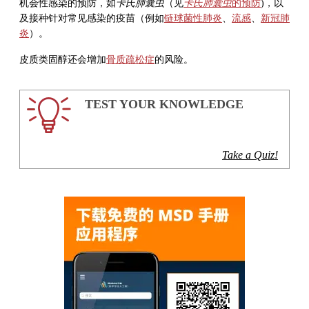
机会性感染的预防，如
卡氏肺囊虫
（见
卡氏肺囊虫
的预防
)，以
及接种针对常见感染的疫苗（例如
链球菌性肺炎
、
流感
、
新冠肺
炎
）。
皮质类固醇还会增加
骨质疏松症
的风险。
TEST YOUR KNOWLEDGE
Take a Quiz!