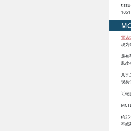
tiss
1051
M
雷诺
现为
最初
肤改
几乎
现类似
近端
MC
约2
率或