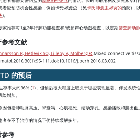
的患者都需要密切监测
动脉粥样硬化
的情况。长时间服用糖皮质激素治疗
患者应预防机会性感染，例如
卡氏肺囊虫
（见
卡氏肺囊虫
肺炎
的
预防)，
炎
)。
专家推荐每1至2年行肺功能检查和/或超声心动图检查，以定期
筛查肺动
疗参考文献
narsson R, Hetlevik SO, Lilleby V, Molberg Ø
.Mixed connective tiss
matol.2016;30(1):95-111.doi:10.1016/j.berh.2016.03.002
CTD 的预后
生存率大约96% (
1
)，但预后很大程度上取决于哪些表现显著。伴发系统
风险增加。
原因包括肺动脉高压、肾衰竭、心肌梗死、结肠穿孔、感染播散和脑出血
患者在不予治疗的情况下仍持续缓解多年。
后参考