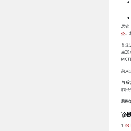
尽管
炎
。
首先
生斑
MC
类风
与系
肺部
肌酸
诊
1.
Rei