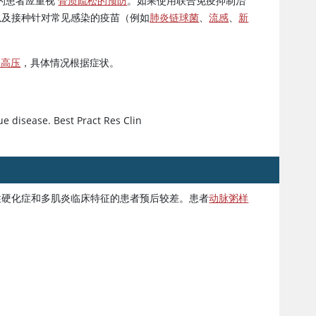
的患者应重视
骨质疏松的预防
。如果使用联合免疫抑制治
以及接种针对常见感染的疫苗（例如
肺炎链球菌
、
流感
、
新
脉高压
，具体情况根据症状。
ue disease. Best Pract Res Clin
性硬化症和多肌炎临床特征的患者预后较差。患者
动脉粥样
。