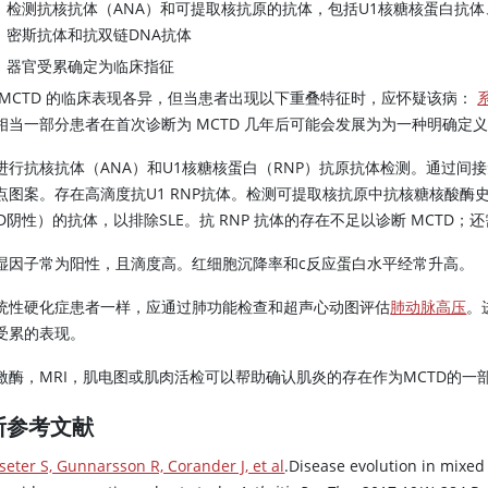
检测抗核抗体（ANA）和可提取核抗原的抗体，包括U1核糖核蛋白抗体
密斯抗体和抗双链DNA抗体
器官受累确定为临床指征
 MCTD 的临床表现各异，但当患者出现以下重叠特征时，应怀疑该病：
相当一部分患者在首次诊断为 MCTD 几年后可能会发展为为一种明确定
进行抗核抗体（ANA）和U1核糖核蛋白（RNP）抗原抗体检测。通过间接
点图案。存在高滴度抗U1 RNP抗体。检测可提取核抗原中抗核糖核酸酶
TD阴性）的抗体，以排除SLE。抗 RNP 抗体的存在不足以诊断 MCTD
湿因子常为阳性，且滴度高。红细胞沉降率和c反应蛋白水平经常升高。
统性硬化症患者一样，应通过肺功能检查和超声心动图评估
肺动脉高压
。
受累的表现。
激酶，MRI，肌电图或肌肉活检可以帮助确认肌炎的存在作为MCTD的一
断参考文献
seter S, Gunnarsson R, Corander J, et al
.Disease evolution in mixed