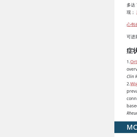
多达
现；
心包
可进
症
1.
Or
over
Clin
2.
Wig
prev
conn
base
Rhe
M