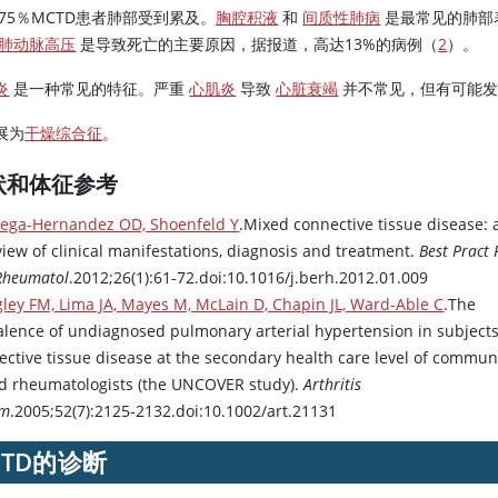
 75％MCTD患者肺部受到累及。
胸腔积液
和
间质性肺病
是最常见的肺部
肺动脉高压
是导致死亡的主要原因，据报道，高达13%的病例（
2
）。
炎
是一种常见的特征。严重
心肌炎
导致
心脏衰竭
并不常见，但有可能发
展为
干燥综合征
。
状和体征参考
tega-Hernandez OD, Shoenfeld Y
.Mixed connective tissue disease: 
view of clinical manifestations, diagnosis and treatment.
Best Pract 
 Rheumatol
.2012;26(1):61-72.doi:10.1016/j.berh.2012.01.009
ley FM, Lima JA, Mayes M, McLain D, Chapin JL, Ward-Able C
.The
alence of undiagnosed pulmonary arterial hypertension in subjects
ective tissue disease at the secondary health care level of commun
d rheumatologists (the UNCOVER study).
Arthritis
um
.2005;52(7):2125-2132.doi:10.1002/art.21131
CTD的诊断