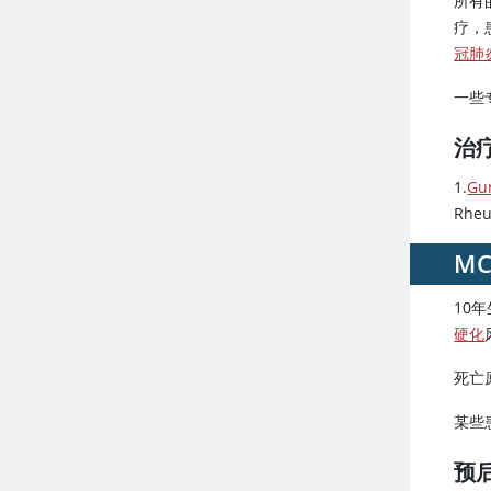
所有
疗，
冠肺
一些
治
1.
Gun
Rheu
M
10年
硬化
死亡
某些
预