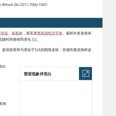
n Rheum Dis
.2011;70(6):1047-
硬化症
、
多肌炎
，甚至是
类风湿性关节炎
。最初许多患者表
随时间推移而变化 (
1
)。
盘状病变和与类似于SLE的颧骨皮疹。弥漫性硬皮病样皮
能出
。
雷诺现象伴苍白
图片
发病