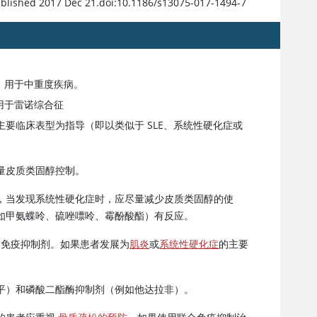
ublished 2017 Dec 21.doi:10.1186/s13075-017-1494-7
）用于中重度疾病。
用于雷诺综合征
要临床表型为指导（即以类似于 SLE、系统性硬化症或
量皮质类固醇控制。
，当发现系统性硬化症时，应尽量减少皮质类固醇的使
如甲氨蝶呤、硫唑嘌呤、霉酚酸酯）有反应。
加用免疫抑制剂。如果患者发展为
肌炎
或
系统性硬化症
的主要
平）和磷酸二酯酶抑制剂（例如他达拉非）。