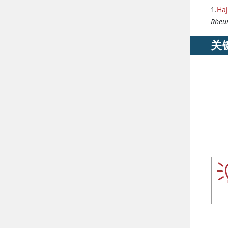
1.
Haj
Rheu
关