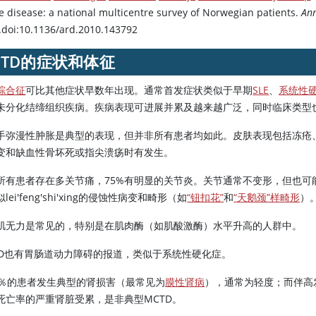
ue disease: a national multicentre survey of Norwegian patients.
An
.doi:10.1136/ard.2010.143792
CTD的症状和体征
综合征
可比其他症状早数年出现。通常首发症状类似于早期
SLE
、
系统性
未分化结缔组织疾病。疾病表现可进展并累及越来越广泛，同时临床类型也
手弥漫性肿胀是典型的表现，但并非所有患者均如此。皮肤表现包括冻疮、
变和缺血性骨坏死或指尖溃疡时有发生。
所有患者存在多关节痛，75%有明显的关节炎。关节通常不变形，但也可
lei'feng'shi'xing的侵蚀性病变和畸形（如
“钮扣花”
和
“天鹅颈”样畸形
）
肌无力是常见的，特别是在肌肉酶（如肌酸激酶）水平升高的人群中。
TD也有胃肠道动力障碍的报道，类似于系统性硬化症。
5％的患者发生典型的肾损害（最常见为
膜性肾病
），通常为轻度；而伴高
死亡率的严重肾脏受累，是非典型MCTD。