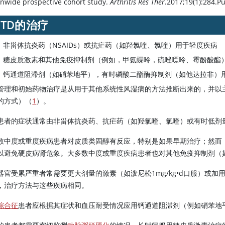
onwide prospective cohort study.
Arthritis Res Ther
.2017;19(1):284.P
CTD的治疗
非甾体抗炎药（NSAIDs）或抗疟药（如羟氯喹、氯喹）用于轻度疾病
糖皮质激素和其他免疫抑制剂（例如，甲氨蝶呤，硫唑嘌呤、霉酚酸酯
钙通道阻滞剂（如硝苯地平），有时磷酸二酯酶抑制剂（如他达拉非）
管理和初始药物治疗是从用于其他系统性风湿病的方法推断出来的，并以主
的方式）（
1
）。
患者的症状通常由非甾体抗炎药、抗疟药（如羟氯喹、氯喹）或有时低剂
数中度或重度疾病患者对皮质类固醇有反应，特别是如果早期治疗；然而
以避免硬皮病肾危象。大多数中度或重度疾病患者也对其他免疫抑制剂（
器官受累严重者常需要更大剂量的激素（如泼尼松1mg/kg•d口服）或
，治疗方法与这些疾病相同。
综合征
患者应根据其症状和血压耐受情况应用钙通道阻滞剂（例如硝苯地