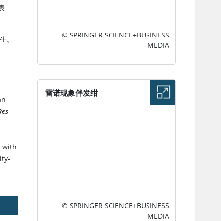
表
© SPRINGER SCIENCE+BUSINESS
生。
MEDIA
雷诺现象伴发绀
an
Res
图片
 with
ity-
© SPRINGER SCIENCE+BUSINESS
MEDIA