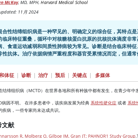
en McKoy
,
MD, MPH
,
Harvard Medical School
 updated: 11月 2024
混合性结缔组织病是一种罕见的、明确定义的综合征，其特点是
的临床特征重叠，循环中对核糖核蛋白抗原的抗核抗体滴度非常
病、食道运动减弱和间质性肺病较为常见。诊断是结合临床特征
异性抗体。治疗依据病情严重程度和器官受累情况而定，但通常
和体征
|
诊断
|
治疗
|
预后
|
关键点
|
多媒体
性结缔组织病（MCTD）在世界各地和所有种族中都有发生，在青少年中
TD病因不明。 在许多患者中，该疾病发展为经典
系统性硬化症
或者
系统
的疾病，一些专家尚未达成共识。
考文献
nnarsson R, Molberg O, Gilboe IM, Gran JT; PAHNOR1 Study Group
.