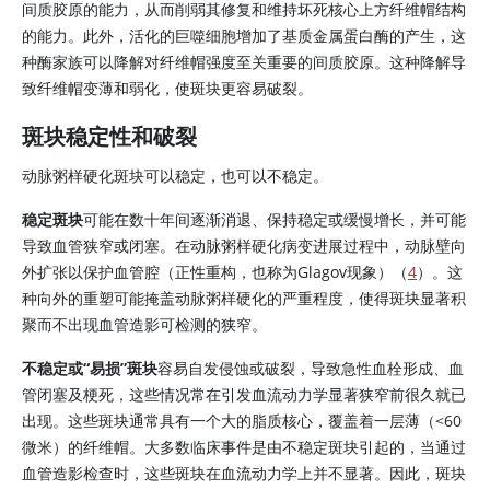
间质胶原的能力，从而削弱其修复和维持坏死核心上方纤维帽结构
的能力。此外，活化的巨噬细胞增加了基质金属蛋白酶的产生，这
种酶家族可以降解对纤维帽强度至关重要的间质胶原。这种降解导
致纤维帽变薄和弱化，使斑块更容易破裂。
斑块稳定性和破裂
动脉粥样硬化斑块可以稳定，也可以不稳定。
稳定斑块
可能在数十年间逐渐消退、保持稳定或缓慢增长，并可能
导致血管狭窄或闭塞。在动脉粥样硬化病变进展过程中，动脉壁向
外扩张以保护血管腔（正性重构，也称为Glagov现象）（
4
）。这
种向外的重塑可能掩盖动脉粥样硬化的严重程度，使得斑块显著积
聚而不出现血管造影可检测的狭窄。
不稳定或“易损”斑块
容易自发侵蚀或破裂，导致急性血栓形成、血
管闭塞及梗死，这些情况常在引发血流动力学显著狭窄前很久就已
出现。这些斑块通常具有一个大的脂质核心，覆盖着一层薄（<60
微米）的纤维帽。大多数临床事件是由不稳定斑块引起的，当通过
血管造影检查时，这些斑块在血流动力学上并不显著。因此，斑块