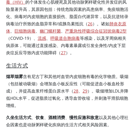
毒（HIV）
的个体发生心肌梗死及其他动脉粥样硬化性并发症的风
险显著升高，其原因包括：传统危险因素的高患病率、免疫细胞活
化、病毒对内皮细胞的直接损伤、脂蛋白代谢异常，以及抗逆转录
病毒治疗所致的血脂异常和/或
胰岛素
抵抗（
26
）。诸如
肺炎衣原
体
、
巨细胞病毒
、
幽门螺杆菌
、
严重急性呼吸综合征冠状病毒2型
（COVID-19）、
流感
、
呼吸道合胞病毒
等感染，以及牙周病相关
病原体，可能通过直接感染、内毒素暴露或引发全身性/内皮下层
炎症反应导致内皮功能障碍（
27
）。
生活方式
烟草烟雾
含有
尼古丁
和其他对血管内皮细胞有毒的化学物质。吸烟
（包括被动吸烟）会增加血小板反应性（可能促进血小板血栓形
成），并提高血浆纤维蛋白原水平（
28
、
29
）。吸烟增加LDL并降
低HDL水平，促进脂质过氧化，诱导血管收缩，并刺激平滑肌细胞
增殖。
久坐生活方式
、
饮食
、
酒精消费
、
慢性应激和敌意
以及其他心理社
会因素也是动脉粥样硬化疾病的生活方式相关风险因素。