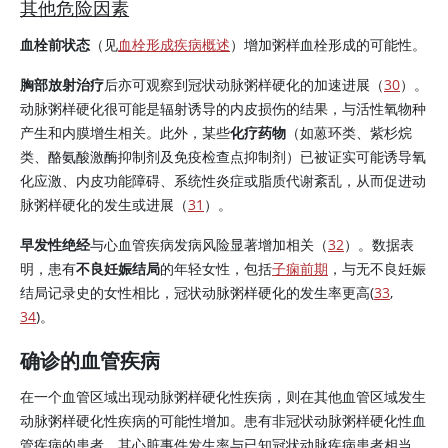
其他危险因素
血栓前状态
（见
血栓形成疾病概述
）增加粥样血栓形成的可能性。
胸部放射治疗
后亦可观察到冠状动脉粥样硬化的加速进展（
30
）。
动脉粥样硬化很可能是辐射诱导的内皮损伤的结果，与活性氧物种
产生和内膜增生相关。此外，某些
化疗药物
（如蒽环类、紫杉烷
类、酪氨酸激酶抑制剂及免疫检查点抑制剂）已被证实可能诱导氧
化应激、内皮功能障碍、系统性炎症或脂质代谢紊乱，从而促进动
脉粥样硬化的发生或进展（
31
）。
早发性绝经
与心血管疾病发病风险显著增加相关（
32
）。数据表
明，患有
不良妊娠结局
的年轻女性，包括
子痫前期
，与无不良妊娠
结局记录史的女性相比，冠状动脉粥样硬化的发生率更高(
33
,
34
)。
确诊的血管疾病
在一个血管区域出现动脉粥样硬化性疾病，则在其他血管区域发生
动脉粥样硬化性疾病的可能性增加。患有非冠状动脉粥样硬化性血
管疾病的患者，其心脏事件发生率与已知冠状动脉疾病患者相当。