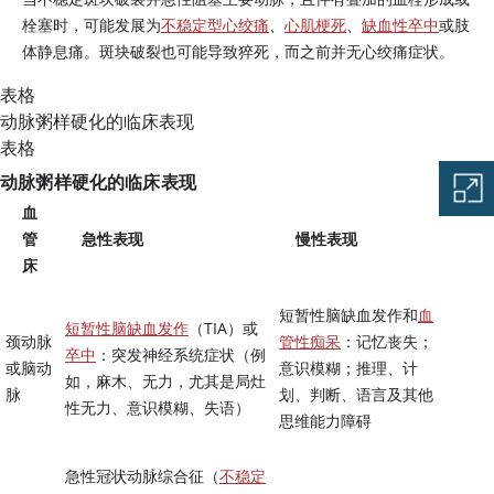
栓塞时，可能发展为
不稳定型心绞痛
、
心肌梗死
、
缺血性卒中
或肢
体静息痛。斑块破裂也可能导致猝死，而之前并无心绞痛症状。
表格
动脉粥样硬化的临床表现
表格
动脉粥样硬化的临床表现
血
管
急性表现
慢性表现
床
短暂性脑缺血发作和
血
短暂性脑缺血发作
（TIA）或
颈动脉
管性痴呆
：记忆丧失；
卒中
：突发神经系统症状（例
或脑动
意识模糊；推理、计
如，麻木、无力，尤其是局灶
脉
划、判断、语言及其他
性无力、意识模糊、失语）
思维能力障碍
急性冠状动脉综合征（
不稳定