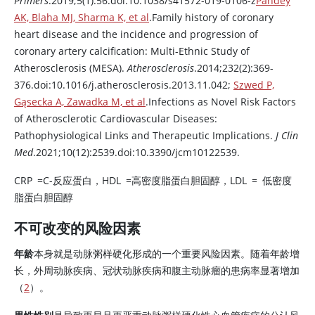
Primers
.2019;5(1):56.doi:10.1038/s41572-019-0106-z
Pandey
AK, Blaha MJ, Sharma K, et al
.Family history of coronary
heart disease and the incidence and progression of
coronary artery calcification: Multi-Ethnic Study of
Atherosclerosis (MESA).
Atherosclerosis
.2014;232(2):369-
376.doi:10.1016/j.atherosclerosis.2013.11.042;
Szwed P,
Gąsecka A, Zawadka M, et al
.Infections as Novel Risk Factors
of Atherosclerotic Cardiovascular Diseases:
Pathophysiological Links and Therapeutic Implications.
J Clin
Med
.2021;10(12):2539.doi:10.3390/jcm10122539.
CRP
=
C-反应蛋白，HDL
=
高密度脂蛋白胆固醇，LDL
=
低密度
脂蛋白胆固醇
不可改变的风险因素
年龄
本身就是动脉粥样硬化形成的一个重要风险因素。随着年龄增
长，外周动脉疾病、冠状动脉疾病和腹主动脉瘤的患病率显著增加
（
2
）。