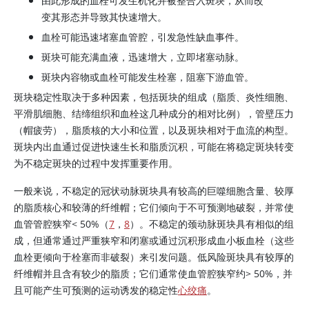
由此形成的血栓可发生机化并被整合入斑块，从而改
变其形态并导致其快速增大。
血栓可能迅速堵塞血管腔，引发急性缺血事件。
斑块可能充满血液，迅速增大，立即堵塞动脉。
斑块内容物或血栓可能发生栓塞，阻塞下游血管。
斑块稳定性取决于多种因素，包括斑块的组成（脂质、炎性细胞、
平滑肌细胞、结缔组织和血栓这几种成分的相对比例），管壁压力
（帽疲劳），脂质核的大小和位置，以及斑块相对于血流的构型。
斑块内出血通过促进快速生长和脂质沉积，可能在将稳定斑块转变
为不稳定斑块的过程中发挥重要作用。
一般来说，不稳定的冠状动脉斑块具有较高的巨噬细胞含量、较厚
的脂质核心和较薄的纤维帽；它们倾向于不可预测地破裂，并常使
血管管腔狭窄
<
50%（
7
，
8
）。不稳定的颈动脉斑块具有相似的组
成，但通常通过严重狭窄和闭塞或通过沉积形成血小板血栓（这些
血栓更倾向于栓塞而非破裂）来引发问题。低风险斑块具有较厚的
纤维帽并且含有较少的脂质；它们通常使血管腔狭窄约> 50%，并
且可能产生可预测的运动诱发的稳定性
心绞痛
。