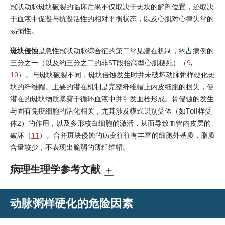
冠状动脉斑块破裂的临床后果不仅取决于斑块的解剖位置，还取决
于血液中促凝与抗凝活性的相对平衡状态，以及心肌对心律失常的
易损性。
斑块侵蚀
是急性冠状动脉综合征的第二常见潜在机制，约占病例的
三分之一（以及约三分之二的非ST段抬高型心肌梗死）（
9
,
10
）。与斑块破裂不同，斑块侵蚀发生时并未破坏动脉粥样硬化斑
块的纤维帽。主要的潜在机制是完整纤维帽上内皮细胞的损失，使
潜在的斑块物质暴露于循环血液中并引发血栓形成。骨侵蚀的发生
与固有免疫细胞的活化相关，尤其涉及模式识别受体（如Toll样受
体2）的作用，以及多形核白细胞的激活，从而导致血管内皮层的
破坏（
11
）。合并斑块侵蚀的病变往往有丰富的细胞外基质，脂质
含量较少，不表现出脆弱的薄纤维帽。
病理生理学参考文献
动脉粥样硬化的危险因素