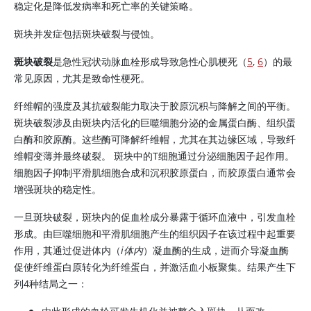
稳定化是降低发病率和死亡率的关键策略。
斑块并发症包括斑块破裂与侵蚀。
斑块破裂
是急性冠状动脉血栓形成导致急性心肌梗死（
5
,
6
）的最
常见原因，尤其是致命性梗死。
纤维帽的强度及其抗破裂能力取决于胶原沉积与降解之间的平衡。
斑块破裂涉及由斑块内活化的巨噬细胞分泌的金属蛋白酶、组织蛋
白酶和胶原酶。这些酶可降解纤维帽，尤其在其边缘区域，导致纤
维帽变薄并最终破裂。 斑块中的T细胞通过分泌细胞因子起作用。
细胞因子抑制平滑肌细胞合成和沉积胶原蛋白，而胶原蛋白通常会
增强斑块的稳定性。
一旦斑块破裂，斑块内的促血栓成分暴露于循环血液中，引发血栓
形成。由巨噬细胞和平滑肌细胞产生的组织因子在该过程中起重要
作用，其通过促进体内（
i体内
）
凝血酶
的生成，进而介导
凝血酶
促使纤维蛋白原转化为纤维蛋白，并激活血小板聚集。结果产生下
列4种结局之一：