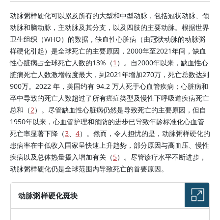
动脉粥样硬化可以累及所有的大型和中型动脉，包括冠状动脉、颈
动脉和脑动脉，主动脉及其分支，以及四肢的主要动脉。根据世界
卫生组织（WHO）的数据，缺血性心脏病（由冠状动脉的动脉粥
样硬化引起）是全球死亡的主要原因，2000年至2021年间，缺血
性心脏病占全球死亡人数的13%（
1
）。自2000年以来，缺血性心
脏病死亡人数激增幅度最大，到2021年增加270万，死亡总数达到
900万。2022 年，美国约有 94.2 万人死于心血管疾病；心脏病和
卒中导致的死亡人数超过了所有癌症类型及慢性下呼吸道疾病死亡
总和（
2
）。尽管缺血性心脏病仍然是导致死亡的主要原因，但自
1950年以来，心血管护理和预防的进步已导致年龄标准化心血管
死亡率显著下降（
3
、
4
）。然而，令人担忧的是，动脉粥样硬化的
患病率在中低收入国家呈快速上升趋势，部分原因与高血压、慢性
疾病以及总体热量摄入增加有关（
5
）。尽管诊疗水平不断进步，
动脉粥样硬化仍是全球范围内导致死亡的首要原因。
动脉粥样硬化斑块