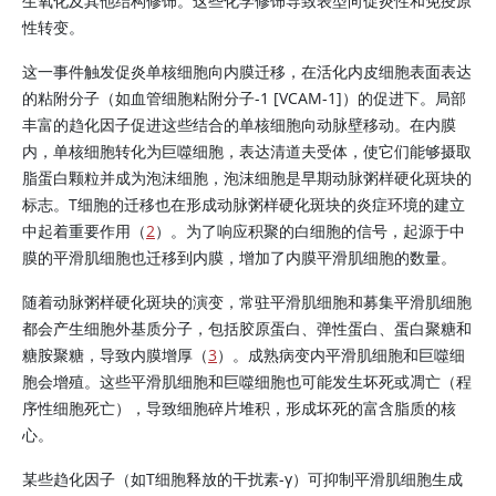
生氧化及其他结构修饰。这些化学修饰导致表型向促炎性和免疫原
性转变。
这一事件触发促炎单核细胞向内膜迁移，在活化内皮细胞表面表达
的粘附分子（如血管细胞粘附分子-1 [VCAM-1]）的促进下。局部
丰富的趋化因子促进这些结合的单核细胞向动脉壁移动。在内膜
内，单核细胞转化为巨噬细胞，表达清道夫受体，使它们能够摄取
脂蛋白颗粒并成为泡沫细胞，泡沫细胞是早期动脉粥样硬化斑块的
标志。T细胞的迁移也在形成动脉粥样硬化斑块的炎症环境的建立
中起着重要作用（
2
）。为了响应积聚的白细胞的信号，起源于中
膜的平滑肌细胞也迁移到内膜，增加了内膜平滑肌细胞的数量。
随着动脉粥样硬化斑块的演变，常驻平滑肌细胞和募集平滑肌细胞
都会产生细胞外基质分子，包括胶原蛋白、弹性蛋白、蛋白聚糖和
糖胺聚糖，导致内膜增厚（
3
）。成熟病变内平滑肌细胞和巨噬细
胞会增殖。这些平滑肌细胞和巨噬细胞也可能发生坏死或凋亡（程
序性细胞死亡），导致细胞碎片堆积，形成坏死的富含脂质的核
心。
某些趋化因子（如T细胞释放的干扰素-γ）可抑制平滑肌细胞生成