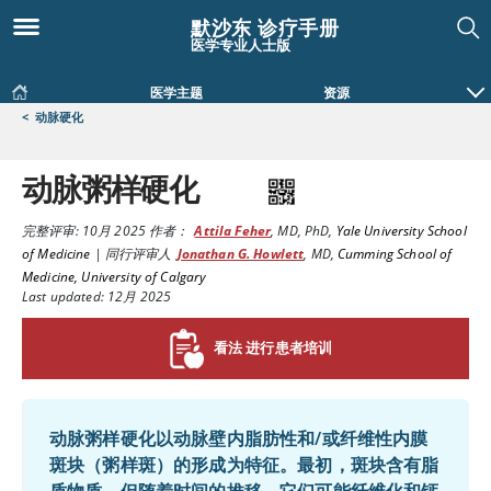
默沙东 诊疗手册
医学专业人士版
医学主题
资源
<
动脉硬化
动脉粥样硬化
完整评审:
10月 2025
作者：
Attila Feher
,
MD, PhD
,
Yale University School
of Medicine
|
同行评审人
Jonathan G. Howlett
,
MD
,
Cumming School of
Medicine, University of Calgary
Last updated: 12月 2025
看法 进行患者培训
动脉粥样硬化以动脉壁内脂肪性和/或纤维性内膜
斑块（粥样斑）的形成为特征。最初，斑块含有脂