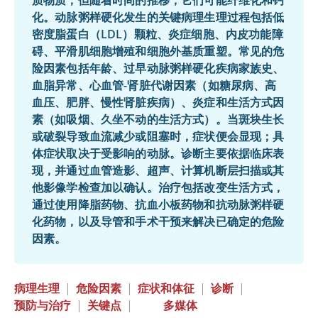
质物质，但随着时间的推移，它们可能纤维化和钙
化。动脉粥样硬化发生的关键病理生理过程包括低
密度脂蛋白（LDL）颗粒、炎症细胞、内皮功能障
碍、平滑肌细胞增殖和细胞外基质重塑。常见的危
险因素包括年龄、过早动脉粥样硬化疾病家族史、
血脂异常、心血管-肾脏代谢因素（如糖尿病、高
血压、肥胖、慢性肾脏疾病）、炎症和生活方式因
素（如吸烟、久坐不动的生活方式）。当斑块生长
或破裂导致血流减少或阻塞时，症状便会显现；具
体症状取决于受影响的动脉。诊断主要依据临床表
现，并通过血管造影、超声、计算机断层扫描或其
他影像学检查加以确认。治疗包括改变生活方式，
通过使用降脂药物、抗血小板药物和抗动脉粥样硬
化药物，以及导管和手术干预来解决已确定的危险
因素。
病理生理
|
危险因素
|
症状和体征
|
诊断
|
预防与治疗
|
关键点
|
多媒体