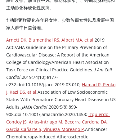
缺血发作、缺血性中风、颈动脉狭窄）、外周动脉疾病和
主动脉粥样硬化性疾病。
† 动脉粥样硬化在年轻女性、少数族裔女性以及发展中国
家人群中日益普遍。
Arnett DK, Blumenthal RS, Albert MA, et al
.2019
ACC/AHA Guideline on the Primary Prevention of
Cardiovascular Disease: A Report of the American
College of Cardiology/American Heart Association
Task Force on Clinical Practice Guidelines.
J Am Coll
Cardiol
.2019;74(10):e177-
e232.doi:10.1016/j.jacc.2019.03.010;
Hamad R, Penko
J, Kazi DS, et al
.Association of Low Socioeconomic
Status With Premature Coronary Heart Disease in US
Adults.
JAMA Cardiol
.2020;5(8):899-
908.doi:10.1001/jamacardio.2020.1458;
Izquierdo-
Condoy JS, Arias-Intriago M, Becerra Cardona DA,
García-Cañarte S, Vinueza-Moreano P
.Anticancer
Chemotherapy-Induced Atherosclerotic