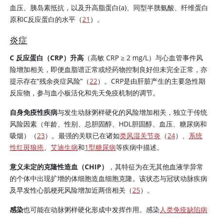
血压、
胰岛素
抵抗，以及升高脂蛋白(a)、同型半胱氨酸、纤维蛋白
原和C反应蛋白的水平（
21
）。
炎症
C 反应蛋白（CRP）升高
（高敏 CRP ≥ 2 mg/L）与心血管事件风
险增加相关，即便血脂谱正常或经药物控制良好但未完全正常，亦
提示存在“残余炎症风险”（
22
）。CRP是由肝脏产生的主要急性期
反应物，参与血小板活化和先天免疫机制的调节。
自身免疫性疾病
与发生动脉粥样硬化的风险增加相关，独立于传统
风险因素（年龄、性别、总胆固醇、HDL胆固醇、血压、糖尿病和
吸烟）（
23
）。最强的关联已在诸如
类风湿关节炎
（
24
）、
系统
性红斑狼疮
、
艾迪生病
和
1型糖尿病
等疾病中描述。
意义未定的克隆性造血（CHIP）
，其特征为在无其他血液学异常
的个体中出现扩增的体细胞造血细胞克隆。该状态与冠状动脉疾病
及早发性心肌梗死风险增加近两倍相关（
25
）。
感染
也可能在动脉粥样硬化形成中发挥作用。感染
人类免疫缺陷病