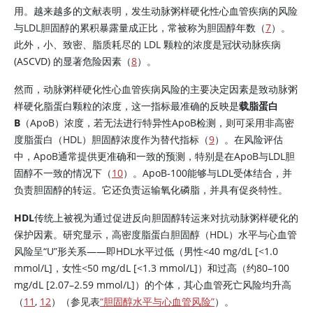
用。越来越多的文献表明，发生动脉粥样硬化性心血管疾病的风险
与LDL胆固醇的累积暴露量成正比，常被称为胆固醇年数（
7
）。
此外，小、致密、脂质耗尽的 LDL 颗粒的浓度是冠状动脉疾病
(ASCVD) 的显著危险因素（
8
）。
然而，动脉粥样硬化性心血管疾病风险的主要决定因素是致动脉粥
样硬化脂蛋白颗粒的浓度，这一指标最准确的反映是
载脂蛋白
B
（ApoB）浓度，若无法进行特异性ApoB检测，则可采用非高密
度脂蛋白（HDL）胆固醇浓度作为替代指标（
9
）。在风险评估
中，ApoB通常提供更准确和一致的预测，特别是在ApoB与LDL胆
固醇不一致的情况下（
10
）。ApoB-100能够与LDL受体结合，并
负责胆固醇的转运。它还负责运输氧化磷脂，并具有促炎特性。
HDL
传统上被视为通过促进反向胆固醇转运来对抗动脉粥样硬化的
保护因素。研究显示，高密度脂蛋白胆固醇（HDL）水平与心血管
风险呈“U”形关系——即HDL水平过低（男性<40 mg/dL [<1.0
mmol/L]，女性<50 mg/dL [<1.3 mmol/L]）和过高（约80–100
mg/dL [2.07–2.59 mmol/L]）的个体，其心血管死亡风险均升高
（
11
,
12
）（参见表
“胆固醇水平与心血管风险”
）。