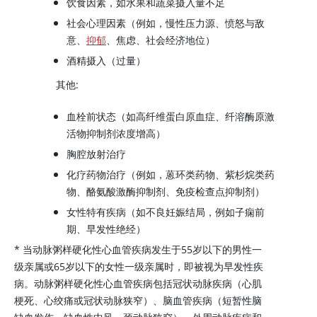
饮食因素，如水果和蔬菜摄入量不足
社会心理因素（例如，慢性压力源、愤怒与敌
意、
抑郁
、焦虑、社会经济地位）
酒精摄入（过量）
其他:
血栓前状态（如高纤维蛋白原血症、
纤溶酶原
激
活物抑制剂浓度增高）
胸腔放射治疗
化疗药物治疗（例如，蒽环类药物、紫杉烷类药
物、酪氨酸激酶抑制剂、免疫检查点抑制剂）
女性特有疾病（如不良妊娠结局，例如子痫前
期、早发性绝经）
* 当动脉粥样硬化性心血管疾病发生于55岁以下的男性一
级亲属或65岁以下的女性一级亲属时，即被视为早发性疾
病。动脉粥样硬化性心血管疾病包括冠状动脉疾病（心肌
梗死、心绞痛或冠状动脉狭窄）、脑血管疾病（短暂性脑