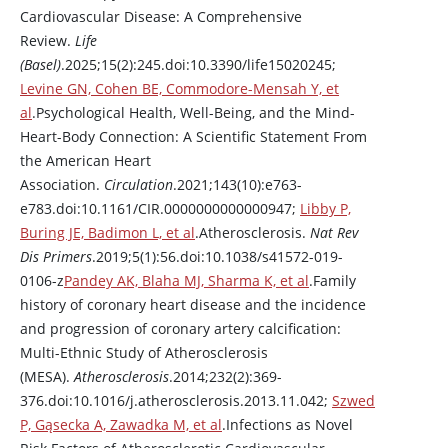
Cardiovascular Disease: A Comprehensive
Review.
Life
(Basel)
.2025;15(2):245.doi:10.3390/life15020245;
Levine GN, Cohen BE, Commodore-Mensah Y, et
al
.Psychological Health, Well-Being, and the Mind-
Heart-Body Connection: A Scientific Statement From
the American Heart
Association.
Circulation
.2021;143(10):e763-
e783.doi:10.1161/CIR.0000000000000947;
Libby P,
Buring JE, Badimon L, et al
.Atherosclerosis.
Nat Rev
Dis Primers
.2019;5(1):56.doi:10.1038/s41572-019-
0106-z
Pandey AK, Blaha MJ, Sharma K, et al
.Family
history of coronary heart disease and the incidence
and progression of coronary artery calcification:
Multi-Ethnic Study of Atherosclerosis
(MESA).
Atherosclerosis
.2014;232(2):369-
376.doi:10.1016/j.atherosclerosis.2013.11.042;
Szwed
P, Gąsecka A, Zawadka M, et al
.Infections as Novel