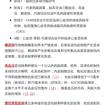
阶段1：脂肪过多或功能异常
阶段2：代谢风险因素，如高甘油三酯血症、高血
压、糖尿病、代谢综合征或中高风险慢性肾脏病
阶段3：CKM综合征中的亚临床心血管疾病或风险等
价物，如高预测心血管风险或极高风险慢性肾脏病
（CKD）
4期：心血管-肾脏-代谢综合征中的临床心血管疾病
糖尿病
导致晚期糖基化终末产物形成，后者促进内皮细胞产生促炎
细胞因子(
16
)。 糖尿病产生的氧化应激和活性氧自由基直接损伤内
皮细胞，促进动脉粥样硬化形成。
高血压
是动脉粥样硬化一个公认的风险因素。然而，其潜在机制尚
未得到充分阐明。在其他机制中，内皮细胞活化、氧化应激以及对
平滑肌细胞增殖的促进已被涉及（
17
）。当血压阈值低于115毫米
汞柱（收缩压）和75毫米汞柱（舒张压）时，ASCVD风险增加，
这两个水平不在高血压范围内（
18
）。随着血压的升高，风险大致
呈线性增加（
19
,
20
）。
慢性肾脏疾病
通过多种途径促进动脉粥样硬化的发展，包括加剧高