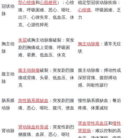
型心绞痛
和
心肌梗死
）：心绞
稳定型冠状动脉疾病：
冠状动
痛、呼吸困难、恶心、呕吐、
心绞痛
、呼吸困难、乏
脉
出汗、心律失常、低血压、休
力
克、心源性猝死
夹层
或胸主动脉瘤破裂：突发
胸主动
胸主动脉瘤
：通常无症
剧烈胸痛或上背痛、呼吸困
脉
状
难、晕厥、低血压、休克
腹主动脉瘤
破裂：突发剧烈腹
腹主动脉瘤：搏动性或
腹主动
痛或背痛、头晕、低血压、休
深部背痛、腹部搏动
脉
克
感、间歇性跛行
肠系膜
急性肠系膜缺血
：突发剧烈腹
慢性肠系膜缺血：餐后
动脉
痛、恶心、呕吐、腹泻、便血
疼痛、体重减轻
肾血管性高血压
和
慢性
肾动脉血栓形成
：突发性剧烈
肾动脉
肾脏病
：难以控制的高
侧腹痛、血尿、恶心、呕吐
血压、液体潴留、疲劳