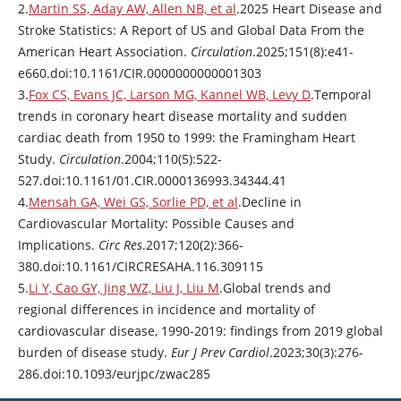
2.
Martin SS, Aday AW, Allen NB, et al
.2025 Heart Disease and
Stroke Statistics: A Report of US and Global Data From the
American Heart Association.
Circulation
.2025;151(8):e41-
e660.doi:10.1161/CIR.0000000000001303
3.
Fox CS, Evans JC, Larson MG, Kannel WB, Levy D
.Temporal
trends in coronary heart disease mortality and sudden
cardiac death from 1950 to 1999: the Framingham Heart
Study.
Circulation
.2004;110(5):522-
527.doi:10.1161/01.CIR.0000136993.34344.41
4.
Mensah GA, Wei GS, Sorlie PD, et al
.Decline in
Cardiovascular Mortality: Possible Causes and
Implications.
Circ Res
.2017;120(2):366-
380.doi:10.1161/CIRCRESAHA.116.309115
5.
Li Y, Cao GY, Jing WZ, Liu J, Liu M
.Global trends and
regional differences in incidence and mortality of
cardiovascular disease, 1990-2019: findings from 2019 global
burden of disease study.
Eur J Prev Cardiol
.2023;30(3):276-
286.doi:10.1093/eurjpc/zwac285