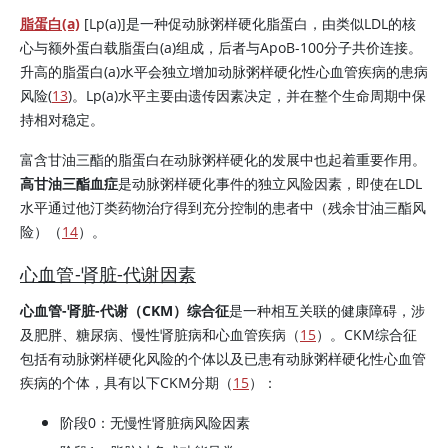
脂蛋白(a)
[Lp(a)]是一种促动脉粥样硬化脂蛋白，由类似LDL的核
心与额外蛋白载脂蛋白(a)组成，后者与ApoB-100分子共价连接。
升高的脂蛋白(a)水平会独立增加动脉粥样硬化性心血管疾病的患病
风险(
13
)。Lp(a)水平主要由遗传因素决定，并在整个生命周期中保
持相对稳定。
富含甘油三酯的脂蛋白在动脉粥样硬化的发展中也起着重要作用。
高甘油三酯血症
是动脉粥样硬化事件的独立风险因素，即使在LDL
水平通过他汀类药物治疗得到充分控制的患者中（残余甘油三酯风
险）（
14
）。
心血管-肾脏-代谢因素
心血管-肾脏-代谢（CKM）综合征
是一种相互关联的健康障碍，涉
及肥胖、糖尿病、慢性肾脏病和心血管疾病（
15
）。CKM综合征
包括有动脉粥样硬化风险的个体以及已患有动脉粥样硬化性心血管
疾病的个体，具有以下CKM分期（
15
）：
阶段0：无慢性肾脏病风险因素