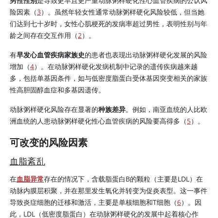
男性性别
是导致更早且更严重动脉粥样硬化性心血管疾病的公认风
险因素（
3
）。虽然年轻女性通常动脉粥样硬化风险较低，但当她
们达到七十岁时，女性心肌梗死的发病率超过男性，表明性别与年
龄之间存在交互作用（
2
）。
有
早发心血管疾病家族史
的患者也表现出动脉粥样硬化发展的风险
增加（
4
）。在动脉粥样硬化发病机制中记录的遗传疾病越来越
多，包括单基因条件，如与低密度脂蛋白受体基因突变相关的家族
性高胆固醇血症和多基因遗传。
动脉粥样硬化风险存在显著的
种族差异
。例如，南亚血统的人比欧
洲血统的人患动脉粥样硬化性心血管疾病的风险要高得多（
5
）。
可改变的风险因素
血脂紊乱
在
血脂异常
存在的情况下，含载脂蛋白B的颗粒（主要是LDL）在
动脉内膜层积聚，并在那里发生氧化并转变为促炎表型。这一事件
导致炎症细胞的迁移和激活，主要是单核细胞和T细胞（
6
）。因
此，LDL（低密度脂蛋白）在动脉粥样硬化的发展中起着核心作