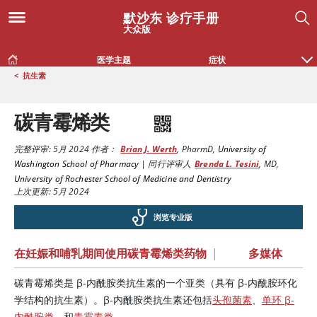
默沙东 诊疗手册
大众版
医学主题
症状
<
抗生素
碳青霉烯类
完整评审:
5月 2024
作者：
Brian J. Werth
,
PharmD
,
University of
Washington School of Pharmacy
|
同行评审人
Brenda L. Tesini
,
MD
,
University of Rochester School of Medicine and Dentistry
上次更新: 5月 2024
浏览专业版
在妊娠和哺乳期间使用碳青霉烯类药物
|
多媒体
碳青霉烯类是 β-内酰胺类抗生素的一个亚类（具有 β-内酰胺环化
学结构的抗生素）。β-内酰胺类抗生素还包括
头孢菌素
、
单环 β-
内酰胺类
，和
青霉素类
。