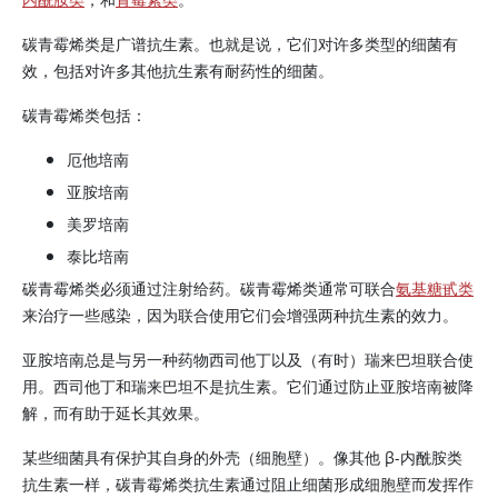
碳青霉烯类是广谱抗生素。也就是说，它们对许多类型的细菌有
效，包括对许多其他抗生素有耐药性的细菌。
碳青霉烯类包括：
厄他培南
亚胺培南
美罗培南
泰比培南
碳青霉烯类必须通过注射给药。碳青霉烯类通常可联合
氨基糖甙类
来治疗一些感染，因为联合使用它们会增强两种抗生素的效力。
亚胺培南总是与另一种药物西司他丁以及（有时）瑞来巴坦联合使
用。西司他丁和瑞来巴坦不是抗生素。它们通过防止亚胺培南被降
解，而有助于延长其效果。
某些细菌具有保护其自身的外壳（细胞壁）。像其他 β-内酰胺类
抗生素一样，碳青霉烯类抗生素通过阻止细菌形成细胞壁而发挥作