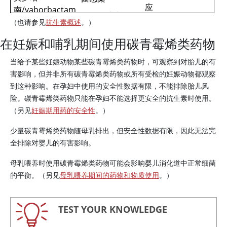
应
南/vaborbactam
除厄他培南外，
（也请参见
抗生素概述
。）
泰比培南
假单胞菌
感染
或
在妊娠和哺乳期间使用碳青霉烯类药物
肠球菌感染
当给予某些妊娠动物某些碳青霉烯类药物时，可观察到对胎儿的有
害影响，但并非所有碳青霉烯类药物或所有受检的妊娠动物都观察
到这种影响。在孕妇中使用的安全性数据有限，不能排除胎儿风
险。碳青霉烯类药物只能在孕妇不能选择更安全的抗生素时使用。
（另见
妊娠期用药的安全性
。）
少量碳青霉烯类药物随母乳排出，但安全性数据有限，因此无法完
全排除对婴儿的有害影响。
母乳喂养时使用碳青霉烯类药物可能会影响婴儿消化道中正常细菌
的平衡。（另见
母乳喂养期间的药物和物质使用
。）
TEST YOUR KNOWLEDGE