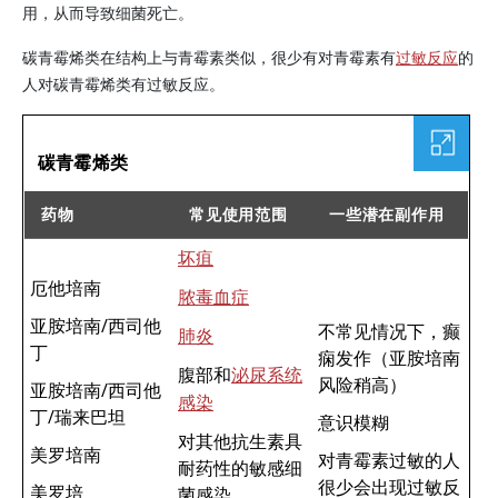
用，从而导致细菌死亡。
碳青霉烯类在结构上与青霉素类似，很少有对青霉素有
过敏反应
的
人对碳青霉烯类有过敏反应。
表格
碳青霉烯类
药物
常见使用范围
一些潜在副作用
坏疽
碳青霉烯类
厄他培南
脓毒血症
亚胺培南/西司他
不常见情况下，癫
肺炎
丁
痫发作（亚胺培南
腹部和
泌尿系统
风险稍高）
亚胺培南/西司他
感染
丁/瑞来巴坦
意识模糊
对其他抗生素具
美罗培南
对青霉素过敏的人
耐药性的敏感细
很少会出现过敏反
美罗培
菌感染