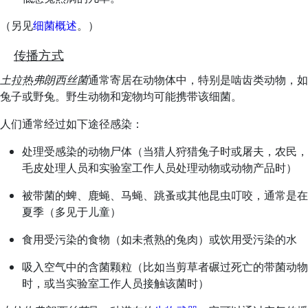
（另见
细菌概述
。）
传播方式
土拉热弗朗西丝菌
通常寄居在动物体中，特别是啮齿类动物，如
兔子或野兔。野生动物和宠物均可能携带该细菌。
人们通常经过如下途径感染：
处理受感染的动物尸体（当猎人狩猎兔子时或屠夫，农民，
毛皮处理人员和实验室工作人员处理动物或动物产品时）
被带菌的蜱、鹿蝇、马蝇、跳蚤或其他昆虫叮咬，通常是在
夏季（多见于儿童）
食用受污染的食物（如未煮熟的兔肉）或饮用受污染的水
吸入空气中的含菌颗粒（比如当剪草者碾过死亡的带菌动物
时，或当实验室工作人员接触该菌时）