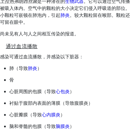
土拉热弗朗西丝菌
是一种潜在的
生物武器
。它可以通过空气传播
被吸入体内。空气中的颗粒的大小决定它们侵入呼吸道的部位。
小颗粒可嵌顿在肺泡内，引起
肺炎
。较大颗粒留在喉部。颗粒还
可留在眼中。
尚未见有人与人之间相互传染的报道。
通过血流播散
感染可通过血流播散，并感染以下脏器：
肺（导致
肺炎
）
骨
心脏周围的包膜（导致
心包炎
）
衬贴于腹部内表面的薄膜（导致腹膜炎）
心脏瓣膜（导致
心内膜炎
）
脑和脊髓的包膜（导致
脑膜炎
）