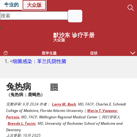
专业的
大众版
默沙东 诊疗手册
大众版
医学主题
症状
<
细菌感染：革兰氏阴性菌
兔热病
（兔热病；鹿蝇热）
完整评审:
6月 2024
作者：
Larry M. Bush
,
MD, FACP
,
Charles E. Schmidt
College of Medicine, Florida Atlantic University
|
Maria T. Vazquez-
Pertejo
,
MD, FACP
,
Wellington Regional Medical Center
|
同行评审人
Brenda L. Tesini
,
MD
,
University of Rochester School of Medicine and
Dentistry
上次更新: 10月 2025