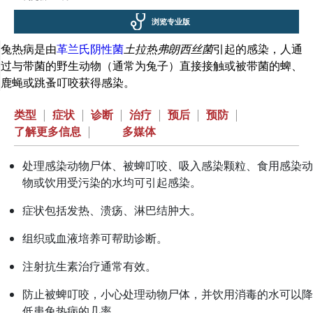
浏览专业版
兔热病是由
革兰氏阴性菌
土拉热弗朗西丝菌
引起的感染，人通
过与带菌的野生动物（通常为兔子）直接接触或被带菌的蜱、
鹿蝇或跳蚤叮咬获得感染。
类型
|
症状
|
诊断
|
治疗
|
预后
|
预防
|
了解更多信息
|
多媒体
处理感染动物尸体、被蜱叮咬、吸入感染颗粒、食用感染动
物或饮用受污染的水均可引起感染。
症状包括发热、溃疡、淋巴结肿大。
组织或血液培养可帮助诊断。
注射抗生素治疗通常有效。
防止被蜱叮咬，小心处理动物尸体，并饮用消毒的水可以降
低患兔热病的几率。