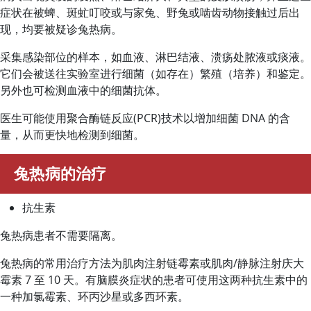
症状在被蜱、斑虻叮咬或与家兔、野兔或啮齿动物接触过后出
现，均要被疑诊兔热病。
采集感染部位的样本，如血液、淋巴结液、溃疡处脓液或痰液。
它们会被送往实验室进行细菌（如存在）繁殖（培养）和鉴定。
另外也可检测血液中的细菌抗体。
医生可能使用聚合酶链反应(PCR)技术以增加细菌 DNA 的含
量，从而更快地检测到细菌。
兔热病的治疗
抗生素
兔热病患者不需要隔离。
兔热病的常用治疗方法为肌肉注射链霉素或肌肉/静脉注射庆大
霉素 7 至 10 天。有脑膜炎症状的患者可使用这两种抗生素中的
一种加氯霉素、环丙沙星或多西环素。