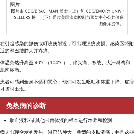
图片
图片由 CDC/BRACHMAN 博士（上）和 CDC/EMORY UNIV.;
SELLERS 博士（下）通过美国疾病控制与预防中心公共健康
图像库提供。
在引起感染的抓伤或叮咬伤附近，可出现溃疡皮损。感染区域附
近的淋巴结肿大并疼痛。
体温突然升高至 40
°
C（104
°
C），伴头痛、寒战、大汗淋漓和
肌肉疼痛。
患者可感到全身不适和恶心。他们可发生呕吐和体重下降。皮疹
可随时出现。
兔热病的诊断
取血液和/或其他带菌体液的样本进行培养和检测
病人出现突发的发热、淋巴结肿大、典型的皮肤溃疡，并且这些