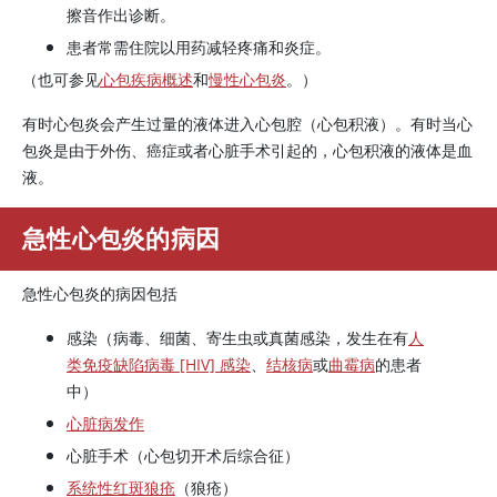
擦音作出诊断。
患者常需住院以用药减轻疼痛和炎症。
（也可参见
心包疾病概述
和
慢性心包炎
。）
有时心包炎会产生过量的液体进入心包腔（心包积液）。有时当心
包炎是由于外伤、癌症或者心脏手术引起的，心包积液的液体是血
液。
急性心包炎的病因
急性心包炎的病因包括
感染（病毒、细菌、寄生虫或真菌感染，发生在有
人
类免疫缺陷病毒 [HIV] 感染
、
结核病
或
曲霉病
的患者
中）
心脏病发作
心脏手术（心包切开术后综合征）
系统性红斑狼疮
（狼疮）