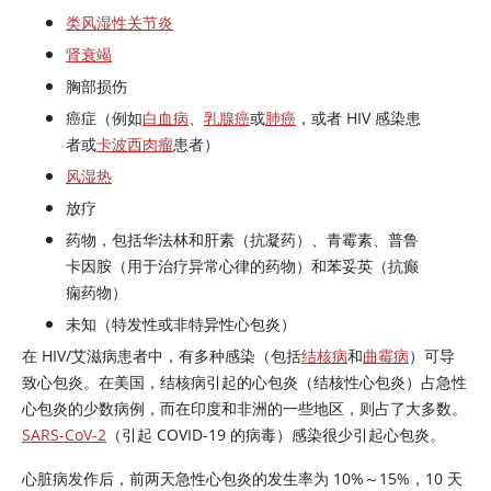
类风湿性关节炎
肾衰竭
胸部损伤
癌症（例如
白血病
、
乳腺癌
或
肺癌
，或者 HIV 感染患
者或
卡波西肉瘤
患者）
风湿热
放疗
药物，包括华法林和肝素（抗凝药）、青霉素、普鲁
卡因胺（用于治疗异常心律的药物）和苯妥英（抗癫
痫药物）
未知（特发性或非特异性心包炎）
在 HIV/艾滋病患者中，有多种感染（包括
结核病
和
曲霉病
）可导
致心包炎。在美国，结核病引起的心包炎（结核性心包炎）占急性
心包炎的少数病例，而在印度和非洲的一些地区，则占了大多数。
SARS-CoV-2
（引起 COVID-19 的病毒）感染很少引起心包炎。
心脏病发作后，前两天急性心包炎的发生率为 10%～15%，10 天