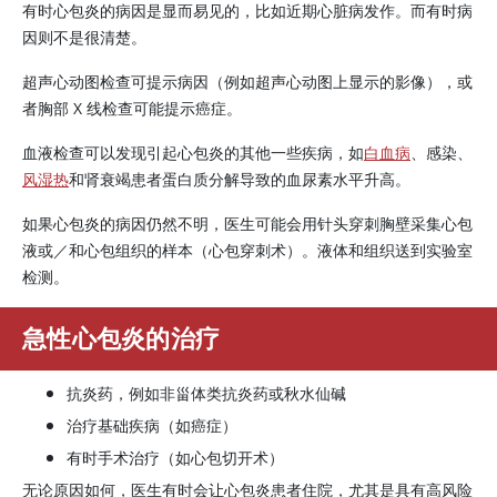
有时心包炎的病因是显而易见的，比如近期心脏病发作。而有时病
因则不是很清楚。
超声心动图检查可提示病因（例如超声心动图上显示的影像），或
者胸部 X 线检查可能提示癌症。
血液检查可以发现引起心包炎的其他一些疾病，如
白血病
、感染、
风湿热
和肾衰竭患者蛋白质分解导致的血
尿素
水平升高。
如果心包炎的病因仍然不明，医生可能会用针头穿刺胸壁采集心包
液或／和心包组织的样本（心包穿刺术）。液体和组织送到实验室
检测。
急性心包炎的治疗
抗炎药，例如非甾体类抗炎药或秋水仙碱
治疗基础疾病（如癌症）
有时手术治疗（如心包切开术）
无论原因如何，医生有时会让心包炎患者住院，尤其是具有高风险