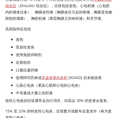
综合征
（Dressler 综合征），症状包括发热、心包积液（心包腔
内的液体过多）、胸膜炎性痛（胸膜炎症引起的疼痛，胸膜是包被
肺部的薄膜）、胸腔积液（两层胸膜之间有积液）和关节痛。
高风险特征包括
发热
亚急性发病
使用免疫抑制剂
近期创伤
口服抗凝药物
使用阿司匹林或
非甾体类抗炎药
[NSAID] 后未能改善
心肌心包炎（累及心肌和心包的心包炎）
中等量或大量心包积液
急性心包炎的症状通常会自行消失，但高达 30% 的患者会复发。
15% 至 25% 的特发性心包炎，症状数月或数年反复发作（称为复
发性心包炎）。