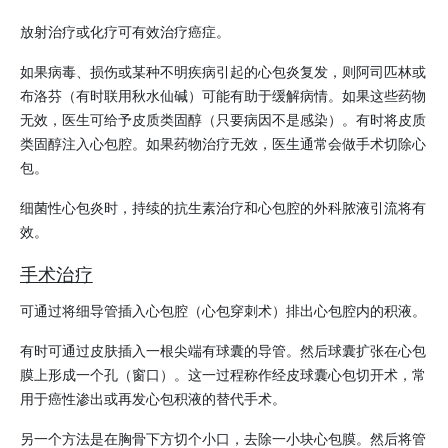
放射治疗或化疗可有效治疗癌症。
如果病毒、损伤或某种不明疾病引起的心包炎复发，则阿司匹林或
布洛芬（有时联用秋水仙碱）可能有助于缓解病情。如果这些药物
无效，医生可给予皮质类固醇（只要病因不是感染）。有时将皮质
类固醇注入心包腔。如果药物治疗无效，医生通常会做手术切除心
包。
细菌性心包炎时，持续的抗生素治疗和心包腔的外科脓液引流将有
效。
手术治疗
可通过将细导管插入心包腔（心包穿刺术）排出心包腔内的积液。
有时可通过皮肤插入一根尖端有球囊的导管。然后球囊扩张在心包
膜上形成一个孔（窗口）。这一过程称作经皮球囊心包切开术，常
用于癌性渗出或再发心包积液的替代手术。
另一个方法是在胸骨下方切个小口，去除一小块心包膜。然后将管