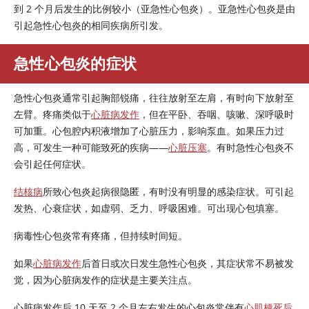
到 2 个月后发生的比例较小（亚急性心包炎）。亚急性心包炎是由
引起急性心包炎的相同疾病所引发。
急性心包炎的症状
急性心包炎通常引起胸部锐痛，往往放射至左肩，有时向下放射至
左臂。疼痛类似于
心脏病发作
，但在平卧、吞咽、咳嗽、深呼吸时
可加重。心包腔内积液增加了心脏压力，影响泵血。如果压力过
高，可发生一种可能致死的疾病——
心脏压塞
。有时急性心包炎不
会引起任何症状。
结核病
所致心包炎起病很隐匿，有时没有明显的感染症状。可引起
发热、心衰症状，如虚弱、乏力、呼吸困难。可出现心包填塞。
病毒性心包炎常有疼痛，但持续时间短。
如果
心脏病发作
后首日或次日发生急性心包炎，其症状常不易被发
觉，因为心脏病发作的症状是主要关注点。
心脏病发作后 10 天至 2 个月左右发生的心包炎常伴有
心肌梗死后