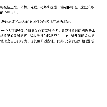
策略包括正念、冥想、催眠、锻炼和缓慢、稳定的呼吸。这些策略
虑的心理治疗。
于功能失调思维和/或功能失调行为的谈话疗法的术语。
，一个人可能会对心脏病发作有基线担忧，并花过多时间扫描身体
起惊恐的思维循环，误认为他们即将死亡。CBT 涉及阐明这些循
好地改变自己的行为，使其更具适应性。此外，治疗鼓励他们逐渐
。