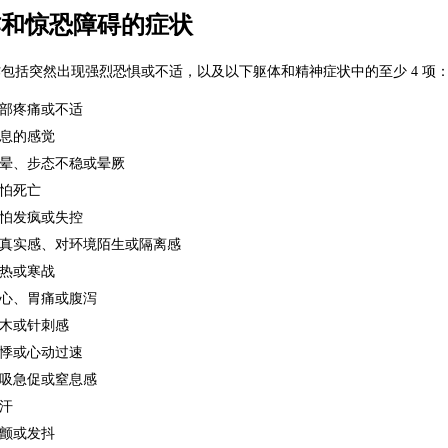
作和惊恐障碍的症状
包括突然出现强烈恐惧或不适，以及以下躯体和精神症状中的至少 4 项
部疼痛或不适
息的感觉
晕、步态不稳或晕厥
怕死亡
怕发疯或失控
真实感、对环境陌生或隔离感
热或寒战
心、胃痛或腹泻
木或针刺感
悸或心动过速
吸急促或窒息感
汗
颤或发抖