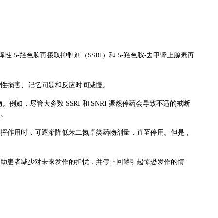
 5-羟色胺再摄取抑制剂（SSRI）和 5-羟色胺-
去甲肾上腺素
再
调性损害、记忆问题和反应时间减慢。
。例如，尽管大多数 SSRI 和 SNRI 骤然停药会导致不适的戒断
赖。
发挥作用时，可逐渐降低苯二氮卓类药物剂量，直至停用。但是，
帮助患者减少对未来发作的担忧，并停止回避引起惊恐发作的情