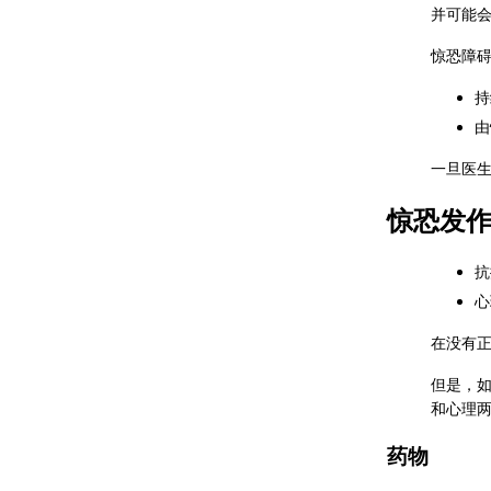
并可能
惊恐障
持
由
一旦医
惊恐发
抗
心
在没有
但是，
和心理
药物