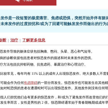
恐发作
是一段短暂的极度痛苦、焦虑或恐惧，突然开始并伴有躯体
对未来发作的过度担忧和/或为了回避可能触发发作而做出的行为
诊断
治疗
了解更多信息
|
|
恐发作导致的躯体症状包括胸痛、憋闷、头晕、恶心和气短等。
病的诊断依据包括患者对惊恐发作的描述和对未来发作的恐惧。
疗方法包括抗抑郁药物、抗焦虑药、暴露治疗和心理治疗。
作
比较常见，每年均有 11% 以上的成年人出现惊恐发作。绝大多数人不
作可能会作为任何
焦虑障碍
的一部分而发生。惊恐发作也可能发生在其他
例如对蛇恐惧的患者在遭遇蛇时可以出现惊恐发作。其他发作则没有任何
碍
指人们担忧他们会有更多的惊恐发作，和/或为了避免发作而改变他们的行为
发生率而言，女性是男性的 2 倍。惊恐障碍通常始于青春期晚期或成年