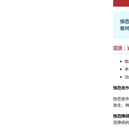
惊
致
症状
|
惊
本
治
惊恐发
惊恐发
发生。
惊恐障
恐障碍的