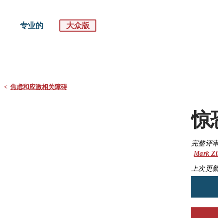
专业的
大众版
默沙东 诊疗手册
大众版
<
焦虑和应激相关障碍
惊
完整评审
Mark Z
上次更新: