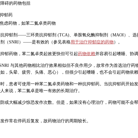
恐障碍的药物包括
抑郁药
焦虑药物，如苯二氮卓类药物
抗抑郁剂——三环类抗抑郁剂 (TCA)、单胺氧化酶抑制剂（MAOI）、选择性
用于治疗抑郁症的药物
剂（SNRI）——是有效的（参见表格
）。
抗抑郁药物，苯二氮卓类起效更快但可引起
药物依赖
并容易引起嗜睡、协
 或 SNRI 与其他药物相比治疗效果相似但不良作用少，故常作为首选治疗药物
例如，头晕、疲劳、头痛、恶心），但很少引起嗜睡，也不会引起药物依
疗时，患者可使用一种苯二氮卓类药物和一种抗抑郁药。当抗抑郁药开始
些人来说，苯二氮卓是唯一有效的长期治疗。
预防或大幅减少惊恐发作次数。但是，如果没有心理治疗，药物可能不会
恐发作常在停药后复发，故药物治疗的周期较长。