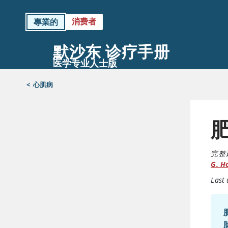
消费者
專業的
默沙东 诊疗手册
医学专业人士版
<
心肌病
完整
G. H
Last