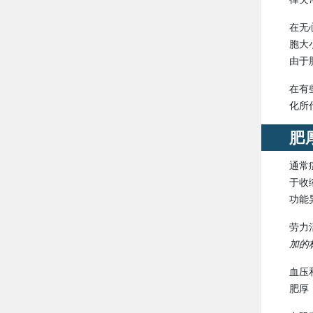
在无
胞大
由于
在有
化所
肥
通常
于收
功能
劳力
加的
血压
肥厚