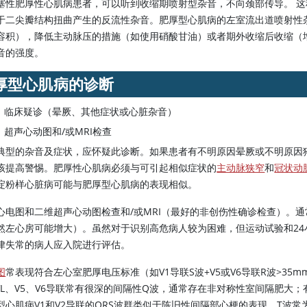
塞性肥厚性心肌病患者，可以听到收缩期喷射型杂音，不向颈部传导。 
于二尖瓣结构扭曲产生的反流性杂音。肥厚型心肌病的左室流出道喷射性
容积），降低主动脉压的措施（如使用硝酸甘油）或者期外收缩后收缩（
音的强度。
厚型心肌病的诊断
临床疑诊（晕厥、其他症状或心脏杂音）
超声心动图和/或MRI检查
典型的杂音及症状，应怀疑此诊断。如果患者有不明原因晕厥或不明原因
该提高警惕。肥厚性心肌病必须与可引起相似症状的
主动脉狭窄
和
冠状动
淀粉样心脏病可能与肥厚型心肌病的表现相似。
心电图和二维超声心动图检查和/或MRI（最好的非创伤性确诊检查）。
然左心房可能增大）。虽然对于识别高危病人较为困难，但运动试验和2
律失常的病人应入院进行评估。
图
常表现符合左心室肥厚电压标准（如V1导联S波+V5或V6导联R波
>
35m
aVL、V5、V6导联常有很深的间隔性Q波，通常存在非对称性室间隔肥大；
型心肌病V1和V2导联的QRS波群类似于陈旧性间隔部心梗的表现。T波常