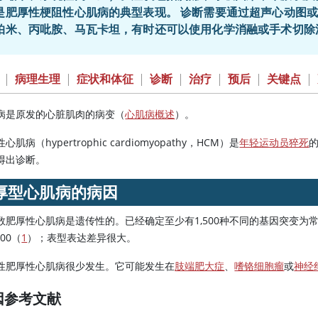
是肥厚性梗阻性心肌病的典型表现。 诊断需要通过超声心动图或
帕米、丙吡胺、马瓦卡坦，有时还可以使用化学消融或手术切除
|
病理生理
|
症状和体征
|
诊断
|
治疗
|
预后
|
关键点
|
病是原发的心脏肌肉的病变（
心肌病概述
）。
心肌病（hypertrophic cardiomyopathy，HCM）是
年轻运动员猝死
得出诊断。
厚型心肌病的病因
数肥厚性心肌病是遗传性的。已经确定至少有1,500种不同的基因突变为常
500（
1
）；表型表达差异很大。
性肥厚性心肌病很少发生。它可能发生在
肢端肥大症
、
嗜铬细胞瘤
或
神经
因参考文献