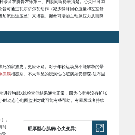
这种杂音在胸骨左缘第三、四肋间听得最清楚。心尖部可闻
杂音可通过瓦尔萨尔瓦动作（减少静脉回心血量和左室舒
增加流出道压差）来增强。握拳可增加主动脉压力从而降
猝死的家族史，更应怀疑。对于年轻运动员不能解释的晕
脉疾病
相鉴别。不太常见的浸润性心脏病如安德森-法布里
通常进行胸部X线检查但结果通常正常，因为心室并没有扩张
4小时动态心电图监测对此可能有些帮助。有晕厥或者持续
m）。
有时
肥厚型心肌病(心尖变异)
为异