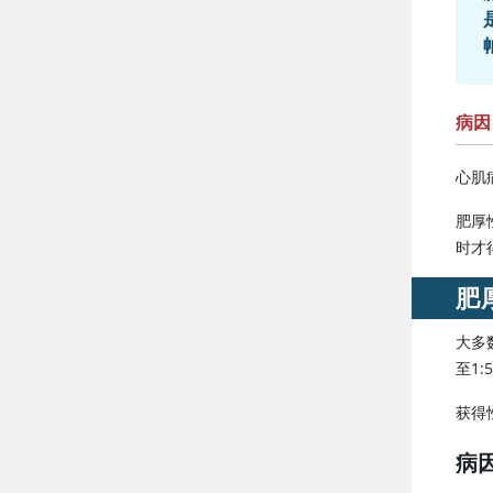
病因
心肌
肥厚性
时才
肥
大多
至1:
获得
病