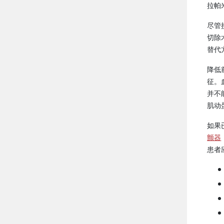
拉帕
尽管
切除
替代
降低
征。
并不
肌动
如果
颤器
患者