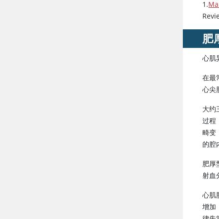
1.
Mar
Revi
肥
心肌
在最
心尖
大约
过程
畸变
的腔
肥厚
射血
心肌
增加
律失