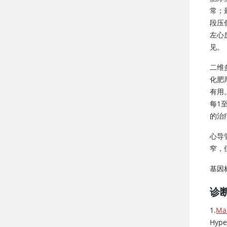
常；
段压
左心
见。
二维
化肥
有用
每1
的治疗
心导
窄，
基因
诊
1.
Mar
Hype