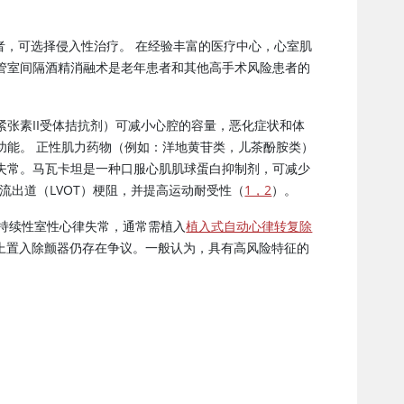
者，可选择侵入性治疗。 在经验丰富的医疗中心，心室肌
管室间隔
酒精
消融术是老年患者和其他高手术风险患者的
张素II
受体拮抗剂）可减小心腔的容量，恶化症状和体
功能。 正性肌力药物（例如：洋地黄苷类，儿茶酚胺类）
失常。马瓦卡坦是一种口服心肌肌球蛋白抑制剂，可减少
流出道（LVOT）梗阻，并提高运动耐受性（
1，2
）。
持续性室性心律失常，通常需植入
植入式自动心律转复除
身上置入除颤器仍存在争议。一般认为，具有高风险特征的