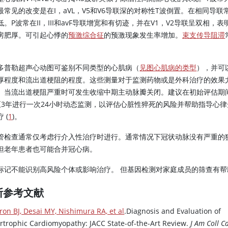
最常见的改变是在I，aVL，V5和V6导联深的对称性T波倒置。在相同导联常
低。P波常在II，III和avF导联增宽和有切迹，并在V1，V2导联呈双相，表
房肥厚。可引起心悸的
预激综合征
的预激现象发生率增加。
束支传导阻滞
多普勒超声心动图可鉴别不同类型的心肌病（
见图心肌病的类型
），并可
厚程度和流出道梗阻的程度。这些测量对于监测药物或是外科治疗的效果
。当流出道梗阻严重时可发生收缩中期主动脉瓣关闭。建议在初始评估期
至3年进行一次24小时动态监测，以评估心脏性猝死的风险并帮助指导心律
 (
1
)。
管检查通常仅考虑行介入性治疗时进行。通常情况下冠状动脉没有严重的
但老年患者也可能合并冠心病。
标记不能识别高风险个体或影响治疗。 但基因检测对家庭成员的筛查有帮
断参考文献
on BJ, Desai MY, Nishimura RA, et al
.Diagnosis and Evaluation of
rtrophic Cardiomyopathy: JACC State-of-the-Art Review.
J Am Coll C