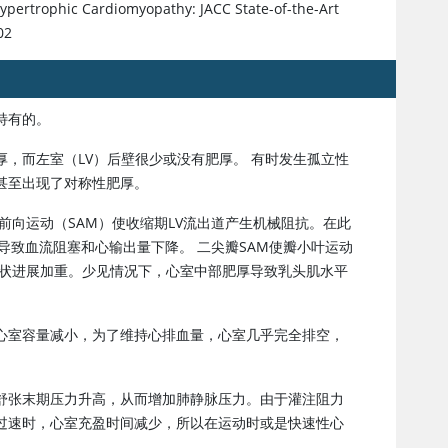
Hypertrophic Cardiomyopathy: JACC State-of-the-Art
02
特有的。
，而左室（LV）后壁很少或没有肥厚。 有时发生孤立性
甚至出现了对称性肥厚。
前向运动（SAM）使收缩期LV流出道产生机械阻抗。在此
导致血流阻塞和心输出量下降。 二尖瓣SAM使瓣小叶运动
状进展加重。少见情况下，心室中部肥厚导致乳头肌水平
心室容量减小，为了维持心排血量，心室几乎完全排空，
舒张末期压力升高，从而增加肺静脉压力。由于灌注阻力
过速时，心室充盈时间减少，所以在运动时或是快速性心