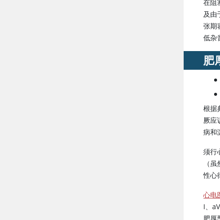
在阻
及由
张期
低杂
肥
根据
厥应
病和
须行
（虽
性心
心电
I、
肥厚