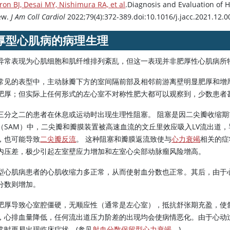
on BJ, Desai MY, Nishimura RA, et al
.Diagnosis and Evaluation of 
ew.
J Am Coll Cardiol
2022;79(4):372-389.doi:10.1016/j.jacc.2021.12.0
厚型心肌病的病理生理
异常表现为心肌细胞和肌纤维排列紊乱，但这一表现并非肥厚性心肌病所
常见的表型中，主动脉瓣下方的室间隔前部及相邻前游离壁明显肥厚和增厚
肥厚；但实际上任何形式的左心室不对称性肥大都可以观察到，少数患者
三分之二的患者在休息或运动时出现生理性阻塞。 阻塞是因二尖瓣收缩期
（SAM）中，二尖瓣和瓣膜装置被高速血流的文丘里效应吸入LV流出道，
，也可能导致
二尖瓣反流
。 这种阻塞和瓣膜返流致使与
心力衰竭
相关的症
内压差，极少引起左室壁应力增加和左室心尖部动脉瘤风险增高。
型心肌病患者的心肌收缩力多正常，从而使射血分数也正常。其后，由于
分数则增加。
肥厚导致心室腔僵硬，无顺应性（通常是左心室），抵抗舒张期充盈，使
，心排血量降低，任何流出道压力阶差的出现均会使病情恶化。由于心动
常时更易出现临床症状。(参见
射血分数保留型心力衰竭
。)