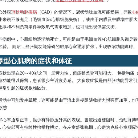
心外膜
冠状动脉疾病
（CAD）的情况下，冠状动脉血流可能受损，导致
心
小来说不够充足（毛细血管/心肌细胞失衡），或由于内膜及中膜增生肥
肥厚和不利负荷条件导致氧气需求增加，也可能出现供需失衡。
些病例中，心肌细胞逐渐地死亡，可能是由于毛细血管/心肌细胞失衡导
代替。 随后，舒张期功能障碍的肥厚心室逐渐扩张，出现收缩功能障碍。
厚型心肌病的症状和体征
症状出现在20～40岁之间，呈劳力性，但症状差异可能很大。 包括胸痛
缩功能得以保留，患者很少主诉疲劳感。 大多数症状是由舒张功能异常引
异常引起的症状很难区分。
活动中可能发生晕厥，这可能是由于流出道梗阻随收缩力增强而加重，也
标志
和心率通常正常，很少有静脉压升高的表现。当流出道梗阻时，颈动脉搏
，心尖部可有持续性抬举样搏动。在左室舒张晚期，心房为克服心室顺应性