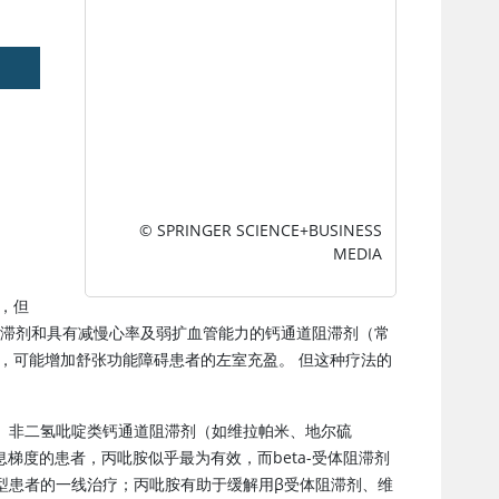
© SPRINGER SCIENCE+BUSINESS
MEDIA
，但
体阻滞剂和具有减慢心率及弱扩血管能力的钙通道阻滞剂（常
，可能增加舒张功能障碍患者的左室充盈。 但这种疗法的
。非二氢吡啶类钙通道阻滞剂（如维拉帕米、地尔硫
息梯度的患者，
丙吡胺
似乎最为有效，而beta-受体阻滞剂
型患者的一线治疗；
丙吡胺
有助于缓解用β受体阻滞剂、
维