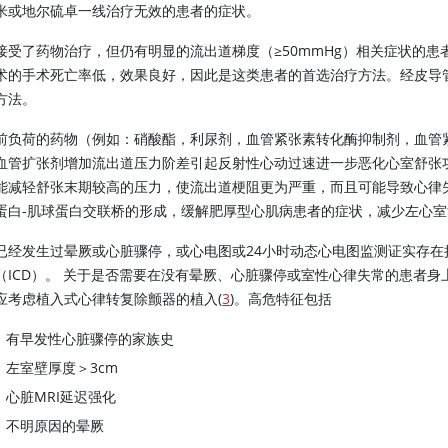
米
或
地尔硫卓
一线治疗无效的患者的症状。
接受了药物治疗，但仍有明显的流出道梯度（≥50mmHg）相关症状的患
术的手术死亡率低，效果良好，因此是这类患者的首选治疗方法。经皮导
方法。
前负荷的药物（例如：硝酸酯，利尿剂，血管紧张素转化酶抑制剂，
血管紧
血管扩张剂增加流出道压力阶差引起反射性心动过速进一步恶化心室舒张
能减轻舒张末期较高的压力，使流出道梗阻更为严重，而且可能导致心律
蛋白-肌球蛋白交联桥的形成，缓解肥厚型心肌病患者的症状，减少左心室
已经发生过晕厥或心脏骤停，或心电图或24小时动态心电图监测证实存在
（ICD）。 关于是否需要在没有晕厥、心脏骤停或室性心律失常的患者
应考虑植入式心律转复除颤器的植入(
3
)。高危特征包括
有早发性心脏骤停的家族史
左室壁厚度＞3cm
心脏MRI延迟强化
不明原因的晕厥