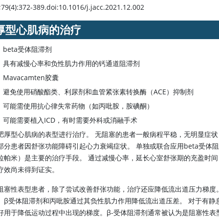
79(4):372-389.doi:10.1016/j.jacc.2021.12.002
厚型心肌病的治疗
beta受体阻滞剂
具有减慢心率和负性肌力作用的钙通道阻滞剂
Mavacamten胶囊
避免使用硝酸酯类、利尿剂和血管紧张素转换酶（ACE）抑制剂
可能需使用抗心律失常药物（如丙吡胺，胺碘酮）
可能需要植入ICD，有时需要外科或消融手术
肥厚型心肌病的表型进行治疗。 无阻塞的患者一般病程平稳，无明显症状
部分患者因舒张功能障碍引起心力衰竭症状。 单独或联合应用beta受
拉帕米）是主要的治疗手段。 通过减慢心率，延长心室舒张期的充盈时间
疗效尚未得到证实。
阻塞性表型患者，除了尝试改善舒张功能，治疗还应降低流出道压力梯度
、β受体阻滞剂和丙吡胺通过其负性肌力作用降低流出道压差。 对于有静
好用于降低运动过程中出现的梯度。β-受体阻滞剂通常被认为是阻塞性表