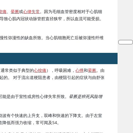
绞痛
、
晕厥
或
心律失常
。因为毛细血管密度相对于心肌细
大导致心肌内冠状动脉管腔直径狭窄，所以血流可能受损。
致慢性弥漫性的缺血所致。当心肌细胞死亡后被弥漫性纤维
（通常类似于典型的
心绞痛
），呼吸困难，
心悸
和
晕厥
。由
起的。 对于流出道梗阻患者，由梗阻引起的症状与由舒张
可能是由于室性或房性心律失常所致。
晕厥是猝死风险增
动波有个快速的上升支，双峰和快速的下降支。由于左室
降低而强力收缩，常可闻及S4。