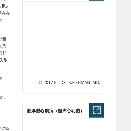
见ST
图片
明存在
常
以量
尤为
间和
失常
狭
© 2017 ELLIOT K.FISHMAN, MD.
助。
肥厚型心肌病（超声心动图）
图片
ardiol