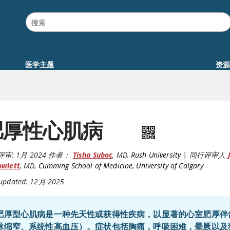
医学主题
资源
肥厚性心肌病
评审:
1月 2024
作者：
Tisha Suboc
,
MD
,
Rush University
|
同行评审人
owlett
,
MD
,
Cumming School of Medicine, University of Calgary
 updated: 12月 2025
肥厚型心肌病是一种先天性或获得性疾病，以显著的心室肥厚伴
脉缩窄、系统性高血压）。症状包括胸痛，呼吸困难，晕厥以及猝死