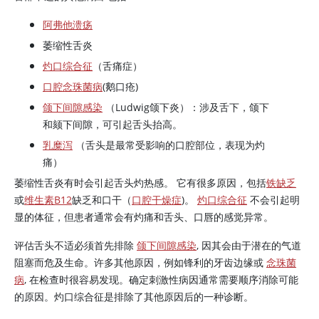
阿弗他溃疡
萎缩性舌炎
灼口综合征
（舌痛症）
口腔念珠菌病
(鹅口疮)
颌下间隙感染
（Ludwig颌下炎）：涉及舌下，颌下
和颏下间隙，可引起舌头抬高。
乳糜泻
（舌头是最常受影响的口腔部位，表现为灼
痛）
萎缩性舌炎有时会引起舌头灼热感。 它有很多原因，包括
铁缺乏
或
维生素B12
缺乏和口干（
口腔干燥症
)。
灼口综合征
不会引起明
显的体征，但患者通常会有灼痛和舌头、口唇的感觉异常。
评估舌头不适必须首先排除
颌下间隙感染
, 因其会由于潜在的气道
阻塞而危及生命。许多其他原因，例如锋利的牙齿边缘或
念珠菌
病
, 在检查时很容易发现。确定刺激性病因通常需要顺序消除可能
的原因。灼口综合征是排除了其他原因后的一种诊断。