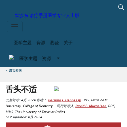
默沙东 诊疗手册
医学专业人士版
医学主题
资源
测验
关于
医学主题
资源
<
唇舌疾病
舌头不适
完整评审:
4月 2024
作者：
Bernard J. Hennessy
,
DDS
,
Texas A&M
University, College of Dentistry
|
同行评审人
David F. Murchison
,
DDS,
MMS
,
The University of Texas at Dallas
Last updated: 4月 2024