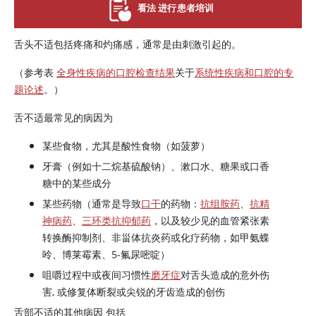
看法 进行患者培训
舌头不适包括疼痛和灼痛感，通常是由刺激引起的。
（参考表
全身性疾病的口腔检查结果
关于
系统性疾病和口腔的专
题论述
。）
舌不适最常见的病因为
某些食物，尤其是酸性食物（如菠萝）
牙膏（例如十二烷基硫酸钠）、漱口水、糖果或口香
糖中的某些成分
某些药物（通常是导致
口干
的药物：
抗组胺药
、
抗精
神病药
、
三环类抗抑郁药
，以及较少见的血管紧张素
转换酶抑制剂、非甾体抗炎药或化疗药物，如甲氨蝶
呤、博莱霉素、5-氟尿嘧啶）
咀嚼过程中或夜间习惯性
磨牙症
对舌头造成的意外伤
害, 或修复体断裂或尖锐的牙齿造成的创伤
舌部不适的其他病因 包括