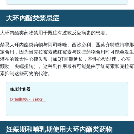
大环内酯类禁忌症
大环内酯类药物禁用于既往有过敏反应病史的患者。
禁忌大环内酯类药物与阿司咪唑、西沙必利、匹莫齐特或特非那
定合用，因为当克拉霉素或红霉素与这些药物合用时可能会发生
潜在的致命性心律失常（如QT间期延长，室性心动过速，心室
颤动，尖端扭转）。这种副作用最有可能是由于
红霉素
和
克拉霉
素
抑制这些药物的代谢。
临床计算器
QT间期校正（EKG）
妊娠期和哺乳期使用大环内酯类药物