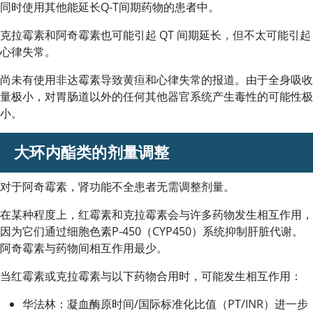
同时使用其他能延长Q-T间期药物的患者中。
克拉霉素和阿奇霉素也可能引起 QT 间期延长，但不太可能引起
心律失常。
尚未有使用非达霉素导致黄疸和心律失常的报道。由于全身吸收
量极小，对胃肠道以外的任何其他器官系统产生毒性的可能性极
小。
大环内酯类的剂量调整
对于阿奇霉素，肾功能不全患者无需调整剂量。
在某种程度上，红霉素和克拉霉素会与许多药物发生相互作用，
因为它们通过细胞色素P-450（CYP450）系统抑制肝脏代谢。
阿奇霉素
与药物间相互作用最少。
当
红霉素
或
克拉霉素
与以下药物合用时，可能发生相互作用：
华法林：凝血酶原时间/国际标准化比值（PT/INR）进一步