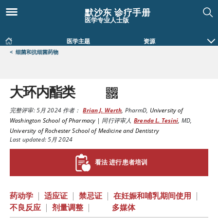
默沙东 诊疗手册
医学专业人士版
医学主题
资源
<
细菌和抗细菌药物
大环内酯类
完整评审:
5月 2024
作者：
Brian J. Werth
,
PharmD
,
University of
Washington School of Pharmacy
|
同行评审人
Brenda L. Tesini
,
MD
,
University of Rochester School of Medicine and Dentistry
Last updated: 5月 2024
看法 进行患者培训
药动学
|
适应证
|
禁忌证
|
在妊娠和哺乳期间使用
|
不良反应
|
剂量调整
|
多媒体