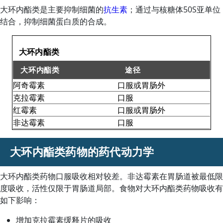
大环内酯类是主要抑制细菌的
抗生素
；通过与核糖体50S亚单位
结合，抑制细菌蛋白质的合成。
表格
大环内酯类
大环内酯类
途径
阿奇霉素
口服或胃肠外
大环内酯类
克拉霉素
口服
红霉素
口服或胃肠外
非达霉素
口服
大环内酯类药物的药代动力学
大环内酯类药物口服吸收相对较差。
非达霉素
在胃肠道被最低限
度吸收，活性仅限于胃肠道局部。食物对大环内酯类药物吸收有
如下影响：
增加克拉霉素缓释片的吸收