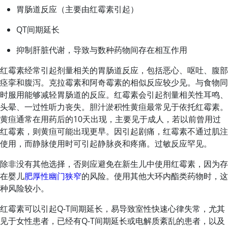
胃肠道反应（主要由
红霉素
引起）
QT间期延长
抑制肝脏代谢，导致与数种药物间存在相互作用
红霉素经常引起剂量相关的胃肠道反应，包括恶心、呕吐、腹部
痉挛和腹泻。克拉霉素和阿奇霉素的相似反应较少见。与食物同
时服用能够减轻胃肠道的反应。
红霉素
会引起剂量相关性耳鸣、
头晕、一过性听力丧失。胆汁淤积性黄疸最常见于依托红霉素。
黄疸通常在用药后的10天出现，主要见于成人，若以前曾用过
红霉素
，则黄疸可能出现更早。因引起剧痛，
红霉素
不通过肌注
使用，而静脉使用时可引起静脉炎和疼痛。过敏反应罕见。
除非没有其他选择，否则应避免在新生儿中使用红霉素，因为存
在婴儿
肥厚性幽门狭窄
的风险。使用其他大环内酯类药物时，这
种风险较小。
红霉素可以引起Q-T间期延长，易导致室性快速心律失常，尤其
见于女性患者，已经有Q-T间期延长或电解质紊乱的患者，以及