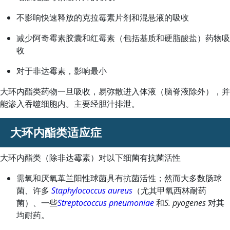
不影响快速释放的
克拉霉素
片剂和混悬液的吸收
减少阿奇霉素胶囊和红霉素（包括基质和硬脂酸盐）药物吸
收
对于非达霉素，影响最小
大环内酯类药物一旦吸收，易弥散进入体液（脑脊液除外），并
能渗入吞噬细胞内。主要经胆汁排泄。
大环内酯类适应症
大环内酯类（除
非达霉素
）对以下细菌有抗菌活性
需氧和厌氧革兰阳性球菌具有抗菌活性；然而大多数肠球
菌、许多
Staphylococcus aureus
（尤其甲氧西林耐药
菌）、一些
Streptococcus pneumoniae
和
S. pyogenes
对其
均耐药。