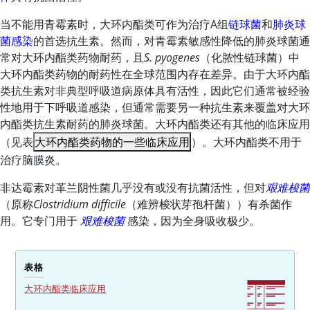
当不能用青霉素时，大环内酯类可作为治疗A组
链球菌
和
肺炎球
菌感染
的首选抗生素。然而，对青霉素敏感性降低的肺炎球菌通
常对大环内酯类药物耐药，且
S. pyogenes
（化脓性链球菌）中
大环内酯类药物的耐药性在全球范围内存在差异。由于大环内酯
类抗生素对非典型呼吸道病原体具有活性，因此它们通常被经验
性地用于下呼吸道感染，但通常需要另一种抗生素来覆盖对大环
内酯类抗生素耐药的肺炎球菌。大环内酯类还有其他的临床应用
（见表
大环内酯类药物的一些临床应用
）。大环内酯类不用于
治疗脑膜炎。
非达霉素对革兰阴性菌几乎没有或没有抗菌活性，但对
艰难梭菌
（原称
Clostridium difficile
（难辨梭状芽孢杆菌））有杀菌作
用。它专门用于
艰难梭菌
感染，因为全身吸收极少。
表格
大环内酯类临床应用