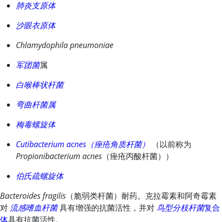
肺炎支原体
沙眼衣原体
Chlamydophila pneumoniae
军团菌
属
白喉棒状杆菌
弯曲杆菌属
梅毒螺旋体
Cutibacterium acnes（痤疮角质杆菌）
（以前称为
Propionibacterium acnes
（痤疮丙酸杆菌））
伯氏疏螺旋体
Bacteroides fragilis
（脆弱类杆菌）耐药。克拉霉素和阿奇霉素
对
流感嗜血杆菌
具有增强的抗菌活性，并对
鸟型分枝杆菌
复合
体
具有抗菌活性。