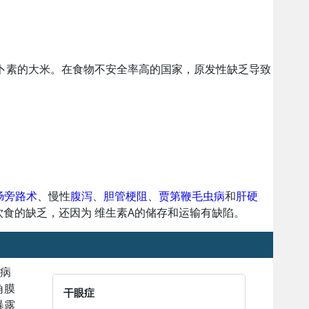
萝卜素的大米。在食物不安全率高的国家，原发性缺乏导致
肠旁路术
、慢性
腹泻
、
胆管梗阻
、
贾第鞭毛虫病
和
肝硬
饮食的缺乏，还因为
维生素A
的储存和运输有缺陷。
眼病
角膜
干眼症
暴露