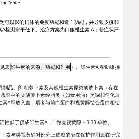
cal Center
缺乏可以影响机体的免疫功能和造血功能，并导致皮疹和
素A
检测水平低下。治疗方案为口服维生素 A；若症状严
（见表
维生素的来源、功能和作用
）。
维生素A
帮助维持
乳制品。β- 胡萝卜素及其他维生素原类胡萝卜素（存在
 蔬菜中的类胡萝卜素经脂类（如食用油）烹调和匀化后
生素A
释放入血，后者与前白蛋白和视黄醇结合蛋白相结
活性低于预成
维生素A
，1 微克视黄醇 = 3.33 单位。
胡萝卜素与类视黄醇对部分上皮癌的潜在保护作用正在研究