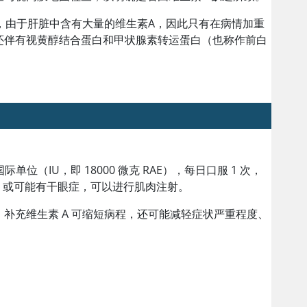
。但是，由于肝脏中含有大量的
维生素A
，因此只有在病情加重
还伴有视黄醇结合蛋白和甲状腺素转运蛋白（也称作前白
单位（IU，即 18000 微克 RAE），每日口服 1 次，
收不良，或可能有干眼症，可以进行肌肉注射。
；补充维生素 A 可缩短病程，还可能减轻症状严重程度、