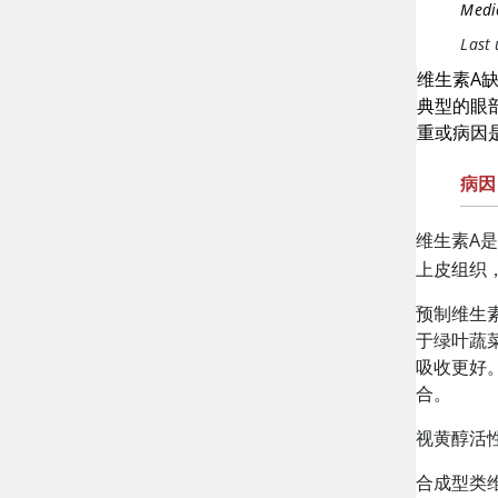
Medic
Last
维生素A
典型的眼
重或病因
病因
维生素A
上皮组织
预制
维生
于绿叶蔬
吸收更好
合。
视黄醇活性
合成型类