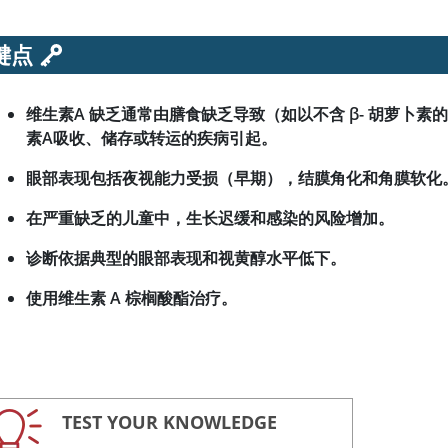
。
键点
维生素A
缺乏通常由膳食缺乏导致（如以不含 β- 胡萝卜
素A
吸收、储存或转运的疾病引起。
眼部表现包括夜视能力受损（早期），结膜角化和角膜软化
在严重缺乏的儿童中，生长迟缓和感染的风险增加。
诊断依据典型的眼部表现和视黄醇水平低下。
使用维生素 A 棕榈酸酯治疗。
TEST YOUR KNOWLEDGE