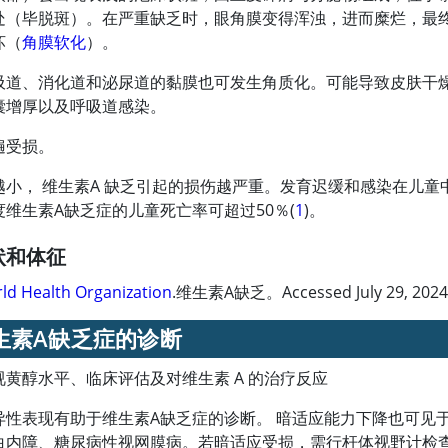
处（毕脱斑）。在严重缺乏时，眼角膜变得浑浊，进而糜烂，最
坏（
角膜软化
）。
吸道、消化道和泌尿道的黏膜也可发生角质化。可能导致皮肤干
囊增厚以及呼吸道感染。
遍受损。
越小，
维生素A
缺乏引起的损伤越严重。发育迟缓和感染在儿童
度
维生素A
缺乏症的儿童死亡率可超过50％(
1
)。
状和体征
ld Health Organization
.维生素A缺乏。Accessed July 29, 2024
生素A
缺乏症的诊断
视黄醇水平、临床评估及对维生素 A 的治疗反应
异性表现有助于
维生素A
缺乏症的诊断。 暗适应能力下降也可见
白内障、糖尿病性视网膜病。若暗适应受损，需行杆体视野计检