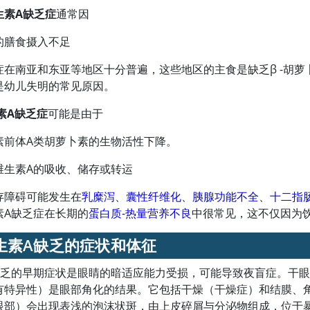
生素A
缺乏症
通常因
的膳食摄入不足
症在南亚和东亚等地区十分普遍，这些地区的主食是缺乏β -胡
是幼儿失明的常见原因。
素A
缺乏症
可能是由于
素前体A类胡萝卜素的生物活性下降。
维生素A
的吸收、储存或转运
存障碍可能发生在
乳糜泻
、
囊性纤维化
、
胰腺功能不全
、
十二指
素A
缺乏症在长期的
蛋白质-热量营养不良
中很常见，这不仅因为
生素A
缺乏的症状和体征
缺乏的早期症状是眼睛的暗适应能力受损，可能导致夜盲症。干
有特异性）是眼部角化的结果。它包括干燥（干燥症）和结膜、
眼部）会出现表浅的泡沫状斑，由上皮碎屑与分泌物组成，位于