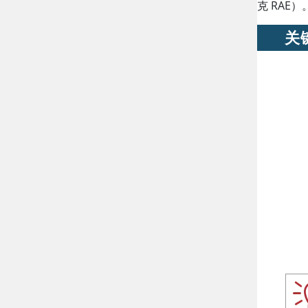
克 RAE）
关