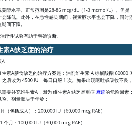
黄醇水平。正常范围是28-86 mcg/dL（1-3 mcmol/L）
才会降低。此外，在急性感染期间，视黄醇水平也会下降，同时
短期间下降。
的治疗性试验有助于明确诊断。
生素A
缺乏症的治疗
素A
维生素A
膳食缺乏的治疗方案是：油剂维生素 A 棕榈酸酯 60000 国际
天；之后改为 4500 IU，每日口服 1 次。如果出现呕吐或吸
也需要补充维生素A，因为
维生素A
缺乏是重症
麻疹
的危险因素
风险。剂量取决于年龄：
个月（包括成人）：200,000 IU（60,000 mcg RAE）
11 个月：100,000 IU（30,000 mcg RAE）