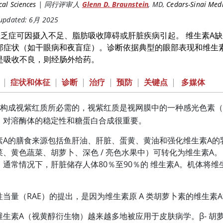
al Sciences
|
同行评审人
Glenn D. Braunstein
,
MD
,
Cedars-Sinai Medi
 updated: 6月 2025
缺乏症可因摄入不足、脂肪吸收障碍或肝脏疾病引起。 维生素A
部症状（如干眼病和夜盲症）。诊断依据典型的眼部表现和
维生
是吸收不良，则经肠外给药。
|
症状和体征
|
诊断
|
治疗
|
预防
|
关键点
|
多媒体
是构成视紫红质所必需的，视紫红质是视网膜中的一种感光色素
，对溶酶体的稳定性和糖蛋白合成很重要。
素A
的膳食来源包括鱼肝油、肝脏、蛋黄、黄油和强化
维生素A
的
菜、黄色蔬菜、胡萝卜、深色 / 亮色水果中）可转化为
维生素A
。
。通常情况下，肝脏储存人体80％至90％的
维生素A
。机体将
维
当量（RAE）的提出，是因为维生素原 A 类胡萝卜素的
维生素A
维生素A（视黄醇衍生物）越来越多地被应用于皮肤病学。β- 