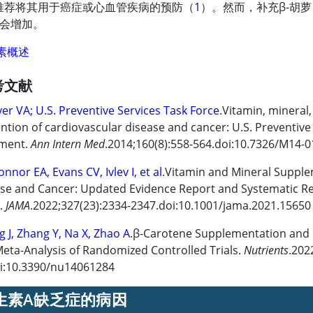
推荐将其用于癌症或心血管疾病的预防（
1
）。然而，补充β-胡
会增加。
素概述
考文献
er VA; U.S. Preventive Services Task Force
.Vitamin, mineral
ntion of cardiovascular disease and cancer: U.S. Preventi
ement.
Ann Intern Med
.2014;160(8):558-564.doi:10.7326/M14-
nnor EA, Evans CV, Ivlev I, et al
.Vitamin and Mineral Supple
se and Cancer: Updated Evidence Report and Systematic Rev
e.
JAMA
.2022;327(23):2334-2347.doi:10.1001/jama.2021.15650
g J, Zhang Y, Na X, Zhao A
.β-Carotene Supplementation and R
eta-Analysis of Randomized Controlled Trials.
Nutrients
.202
i:10.3390/nu14061284
生素A
缺乏症的病因