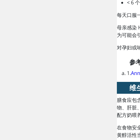
< 6 
每天口服
母亲感染 H
为可能会引
对孕妇或哺
参
1.
Ann
维
膳食应包
物、肝脏
配方奶喂
在食物安全
黄醇活性当量