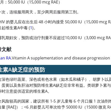
个月：50,000 IU（15,000 mcg RAE）
一次，连续服用两天，至少两周后服用第三剂。
IV 的婴儿应在出生后 48 小时内接受 50,000 IU（15,00
起维生素A中毒 (
1
)。
乳期妇女，预防或治疗剂量不应超过10,000 IU（3,000 mcg
考文献
an RA
.
Vitamin A
supplementation and disease progression in
生素A
缺乏症的预防
含深色绿叶蔬菜、深色或有色水果（如木瓜和橘子）、胡萝卜以
、蛋黄以及鱼肝油对预防维生素A缺乏症非常有益。类胡萝卜素
养时注意提供适宜的
维生素A
。
风险较高的国家，建议所有 1-5 岁儿童每 6 个月口服 1 次油剂维生素
 [RAE]）；
<
6 月龄婴儿可单次给予 50000 IU（15000 微克 R