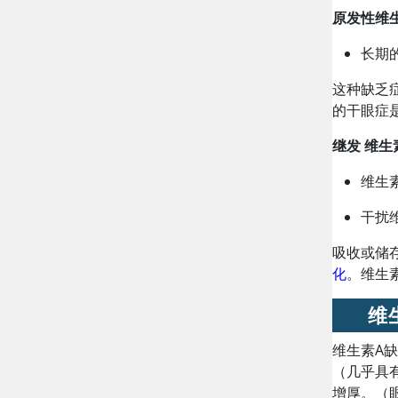
原发性
维
长期
这种缺乏
的干眼症
继发
维生
维生
干扰
吸收或储
化
。
维生
维
维生素A
（几乎具
增厚。（