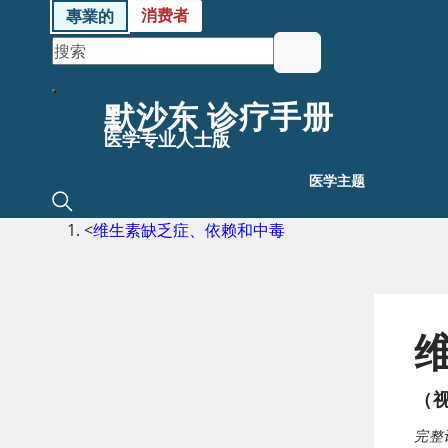
消费者
專業的
默沙东 诊疗手册
医学专业人士版
医学主题
<
维生素缺乏症、依赖和中毒
（
完整