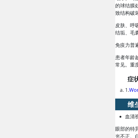
的球结膜
致结构破
皮肤、呼
结垢、毛
免疫力普
患者年龄
常见。重
症
1.
Wor
维
血清
眼部的特
光不正、