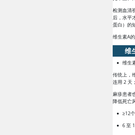
检测血清视
后，水平
蛋白）的
维生素A
维
维生
传统上，
连用 2 
麻疹患者
降低死亡
≥12
6 至 