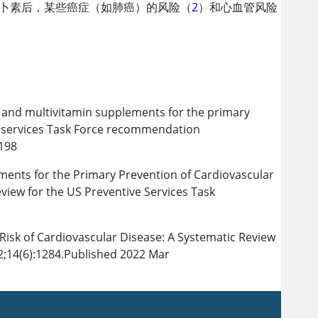
萝卜素后，某些癌症（如肺癌）的风险（
2
）和心血管风险
, and multivitamin supplements for the primary
ve services Task Force recommendation
0198
ments for the Primary Prevention of Cardiovascular
iew for the US Preventive Services Task
isk of Cardiovascular Disease: A Systematic Review
2;14(6):1284.Published 2022 Mar