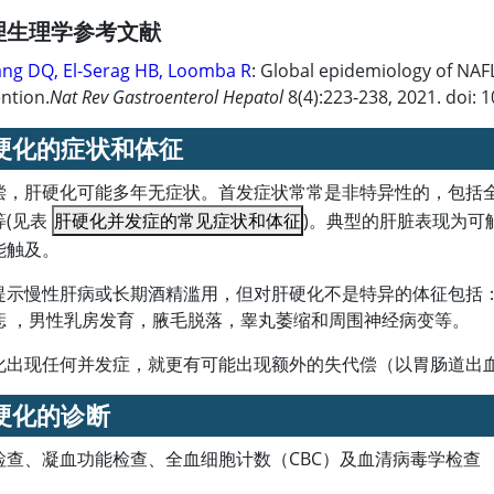
理生理学参考文献
ng DQ, El-Serag HB, Loomba R
: Global epidemiology of NAFL
ntion.
Nat Rev Gastroenterol Hepatol
8(4):223-238, 2021. doi:
硬化的症状和体征
偿，肝硬化可能多年无症状。首发症状常常是非特异性的，包括
等(见表
肝硬化并发症的常见症状和体征
)。典型的肝脏表现为
能触及。
提示慢性肝病或长期酒精滥用，但对肝硬化不是特异的体征包括
痣 ，男性乳房发育，腋毛脱落，睾丸萎缩和周围神经病变等。
化出现任何并发症，就更有可能出现额外的失代偿（以胃肠道出
硬化的诊断
检查、凝血功能检查、全血细胞计数（CBC）及血清病毒学检查