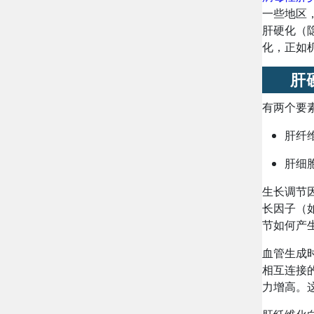
一些地区
肝硬化（
化，正如
肝
有两个要
肝纤
肝细
生长调节
长因子（
节如何产
血管生成
相互连接
力增高。