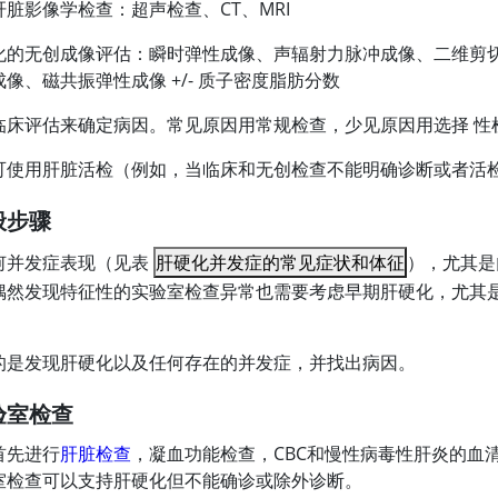
肝脏影像学检查：超声检查、CT、MRI
化的无创成像评估：瞬时弹性成像、声辐射力脉冲成像、二维剪
成像、磁共振弹性成像 +/- 质子密度脂肪分数
临床评估来确定病因。常见原因用常规检查，少见原因用选择 性
可使用肝脏活检（例如，当临床和无创检查不能明确诊断或者活
般步骤
何并发症表现（见表
肝硬化并发症的常见症状和体征
），尤其是
偶然发现特征性的实验室检查异常也需要考虑早期肝硬化，尤其
的是发现肝硬化以及任何存在的并发症，并找出病因。
验室检查
首先进行
肝脏检查
，凝血功能检查，CBC和慢性病毒性肝炎的血
室检查可以支持肝硬化但不能确诊或除外诊断。