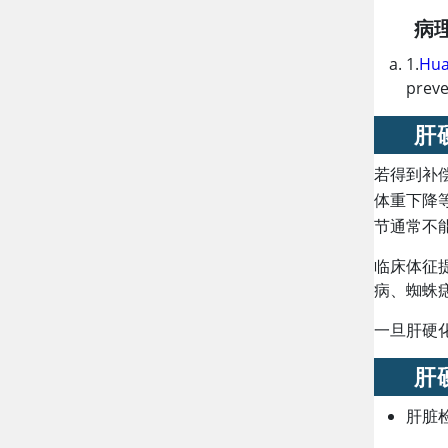
病
1.
Hua
preve
肝
若得到补
体重下降
节通常不
临床体征
病、蜘蛛
一旦肝硬
肝
肝脏