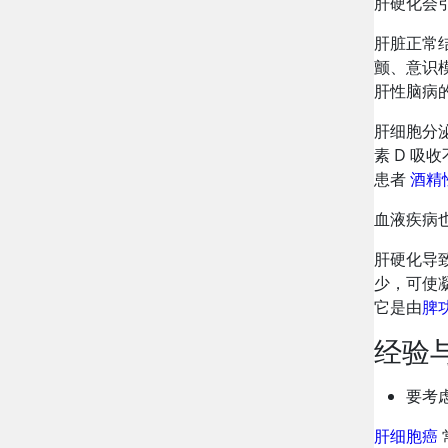
肝硬化会
肝脏正常
颤、意识
肝性脑病
肝细胞分
素 D 
患者
酒精
血液疾病
肝硬化导
少，可使
它是由
脾
经验
要考
肝细胞癌