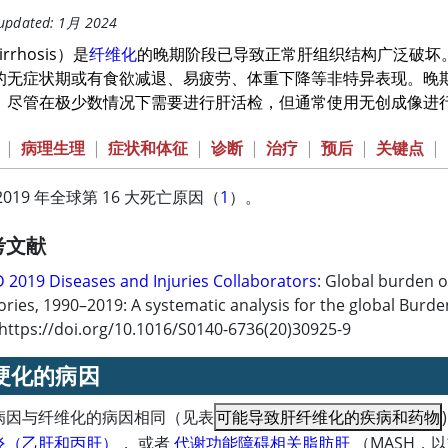
 updated: 1月 2024
rrhosis）是
纤维化
的晚期阶段已导致正常肝组织结构广泛破坏
的无症状期或有食欲减退、易疲劳、体重下降等非特异表现。晚
。尽管在极少数情况下需要进行肝活检，但通常使用无创成像进
|
病理生理
|
症状和体征
|
诊断
|
治疗
|
预后
|
关键点
|
019 年全球第 16 大死亡原因（
1
）。
考文献
 2019 Diseases and Injuries Collaborators
: Global burden o
tories, 1990–2019: A systematic analysis for the global Burd
https://doi.org/10.1016/S0140-6736(20)30925-9
硬化的病因
病因与纤维化的病因相同（见表
可能导致肝纤维化的疾病和药物
炎（乙肝和丙肝）
， 或者
代谢功能障碍相关脂肪肝
（MASH，