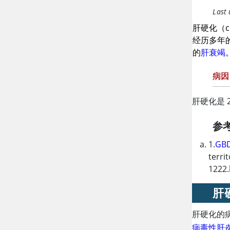
Last
肝硬化（ci
经历多年
的
肝衰竭
病因
肝硬化是 2
参
1.
GBD
terri
1222.
肝
肝硬化的
病毒性肝