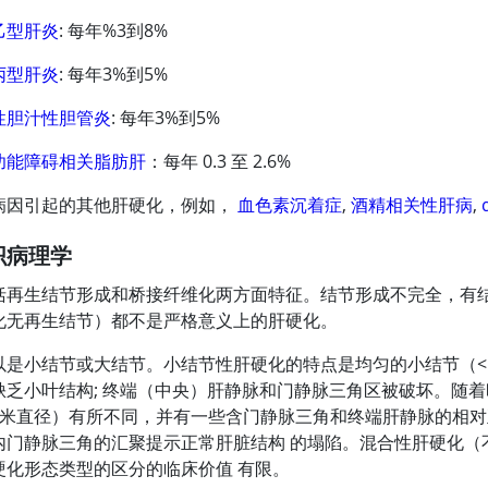
乙型肝炎
: 每年%3到8%
丙型肝炎
: 每年3%到5%
性胆汁性胆管炎
: 每年3%到5%
功能障碍相关脂肪肝
：每年 0.3 至 2.6%
病因引起的其他肝硬化，例如，
血色素沉着症
,
酒精相关性肝病
,
织病理学
括再生结节形成和桥接纤维化两方面特征。结节形成不完全，有
化无再生结节）都不是严格意义上的肝硬化。
以是小结节或大结节。小结节性肝硬化的特点是均匀的小结节（
<
缺乏小叶结构; 终端（中央）肝静脉和门静脉三角区被破坏。随
厘米直径）有所不同，并有一些含门静脉三角和终端肝静脉的相
内门静脉三角的汇聚提示正常肝脏结构 的塌陷。混合性肝硬化（
硬化形态类型的区分的临床价值 有限。