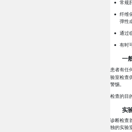
常规
纤维
弹性
通过
有时
一
患者有任
验室检查
警惕。
检查的目
实
诊断检查
独的实验