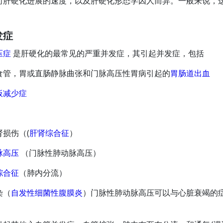
向肝硬化进展的速度，以及肝硬化形态学因人而异。一般来说，
发症
压症
是肝硬化的最常见的严重并发症，其引起并发症，包括
食管，胃或直肠静脉曲张和门脉高压性胃病引起的
胃肠道出血
板减少症
肾损伤（(
肝肾综合征
）
脉高压
（门脉性肺动脉高压）
综合征
（肺内分流）
染（
自发性细菌性腹膜炎
）门脉性肺动脉高压可以与心脏衰竭的