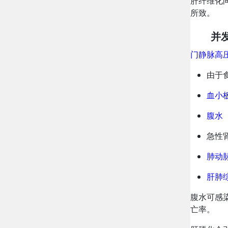
肝纤维化
所致。
并
门静脉高
由于
血小
腹水
急性
肺动
肝肺
腹水可感
亡率。