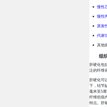
慢性
慢性
原发
代谢
其他
组
肝硬化包
泛的纤维
肝硬化可
下，结节
毫米至5
纤维疤痕
特点。肝