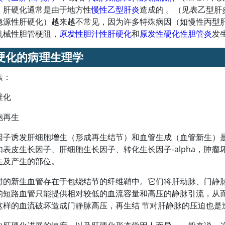
，肝硬化通常是由于地方性
慢性乙型肝炎
造成的 。（见表乙型肝
隐源性肝硬化）越来越不常见，因为许多特殊病因（如慢性丙型肝
机械性胆管梗阻，
原发性胆汁性肝硬化
和
原发性硬化性胆管炎
发
硬化的病理生理学
素：
维化
胞再生
因子诱发肝细胞增生（形成再生结节）和血管生成（血管新生）是
如表皮生长因子、肝细胞生长因子、转化生长因子-alpha，肿瘤
生及产生的部位。
时的新生血管存在于包绕结节的纤维鞘中。它们将肝动脉、门静
的短路血管只能提供相对较低的血流容量和高压的静脉引流，从
这样的血流破坏造成门静脉高压，再生结 节对肝静脉的压迫也是