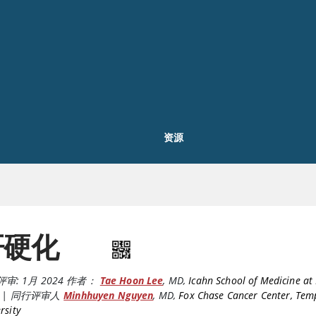
资源
肝硬化
评审:
1月 2024
作者：
Tae Hoon Lee
,
MD
,
Icahn School of Medicine a
|
同行评审人
Minhhuyen Nguyen
,
MD
,
Fox Chase Cancer Center, Tem
rsity