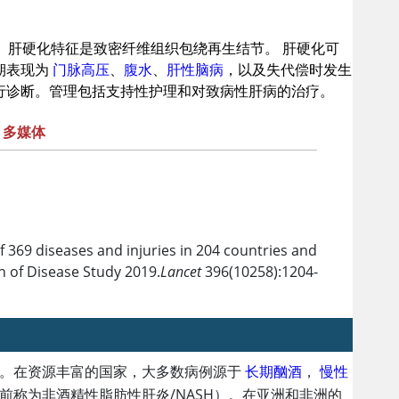
。肝硬化特征是致密纤维组织包绕再生结节。 肝硬化可
期表现为
门脉高压
、
腹水
、
肝性脑病
，以及失代偿时发生
行诊断。管理包括支持性护理和对致病性肝病的治疗。
多媒体
f 369 diseases and injuries in 204 countries and
en of Disease Study 2019.
Lancet
396(10258):1204-
)。在资源丰富的国家，大多数病例源于
长期酗酒
，
慢性
以前称为非酒精性脂肪性肝炎/NASH）。在亚洲和非洲的