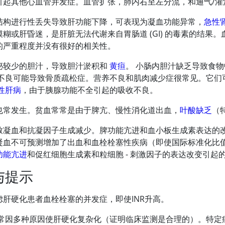
引起其他心血管并发症。血管扩张，肺内右至左分流，和通气/灌
结构进行性丢失导致肝功能下降，可表现为凝血功能异常，
急性
模糊或肝昏迷，是肝脏无法代谢来自胃肠道 (GI) 的毒素的结
的严重程度并没有很好的相关性。
泌较少的胆汁，导致胆汁淤积和
黄疸
。 小肠内胆汁缺乏导致食
吸收不良可能导致骨质疏松症。营养不良和肌肉减少症很常见。它
性肝病
，由于胰腺功能不全引起的吸收不良。
也常发生。贫血常常是由于脾亢、慢性消化道出血，
叶酸缺乏
（
致凝血和抗凝因子生成减少。脾功能亢进和血小板生成素表达的
凝血不可预测增加了出血和血栓栓塞性疾病（即使国际标准化比值[
功能亢进
和促红细胞生成素和粒细胞 - 刺激因子的表达改变引起
与提示
虑肝硬化患者血栓栓塞的并发症，即使INR升高。
常因多种原因使肝硬化复杂化（证明临床监测是合理的）。特定