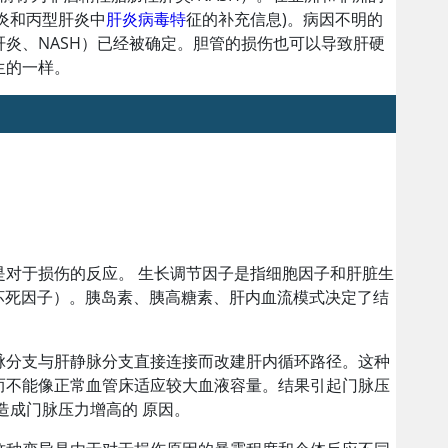
炎和丙型肝炎中
肝炎病毒特
征的补充信息)。病因不明的
炎、NASH）已经被确定。胆管的损伤也可以导致肝硬
生的一样。
对于损伤的反应。 生长调节因子是指细胞因子和肝脏生
坏死因子）。
胰岛素
、胰高糖素、肝内血流模式决定了结
脉分支与肝静脉分支直接连接而改建肝内循环路径。这种
而不能像正常血管床适应较大血液容量。结果引起门脉压
造成门脉压力增高的 原因。