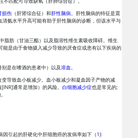
注不匹配可导致缺氧（肝肺综合征）。
肾损伤
（肝肾综合征）和
肝性脑病
。肝性脑病的特征是震
果。血清氨水平升高可能有助于肝性脑病的诊断，但该水平与
物中脂肪（甘油三酯）以及脂溶性维生素吸收障碍。维生
们可能是由于食物摄入减少导致的厌食症或患有以下疾病的
特别是在嗜酒的患者中）以及
溶血
。
改变导致血小板减少。血小板减少和凝血因子产物的减
INR]通常是增加）的风险。
白细胞减少症
也是常见的;
的。
病因引起的肝硬化中肝细胞癌的发病率如下（
1
):