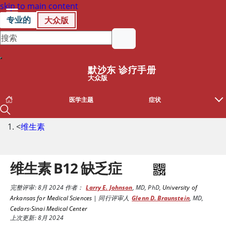
skip to main content
专业的
大众版
默沙东 诊疗手册
大众版
医学主题
症状
<
维生素
维生素 B12 缺乏症
完整评审:
8月 2024
作者：
Larry E. Johnson
,
MD, PhD
,
University of
Arkansas for Medical Sciences
|
同行评审人
Glenn D. Braunstein
,
MD
,
Cedars-Sinai Medical Center
上次更新: 8月 2024