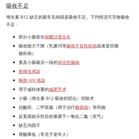
吸收不足
维生素 B12 缺乏的最常见病因是吸收不足。下列情况可导致吸收
不足：
部分小肠发生
细菌过度生长
吸收能力下降（乳糜泻等
吸收不良性疾病
或者某些胰
腺疾病）
累及小肠最后一段的
炎症性肠病
鱼绦虫感染
晚期 HIV 感染
用于减轻体重的
减肥手术
小肠（维生素 B12 吸收的部位）切除术
抗酸药、二甲双胍（用于治疗
糖尿病
）等药物
反复因娱乐性目的暴露于一氧化二氮（笑气）
缺乏内因子
胃酸降低（常见于老年人）