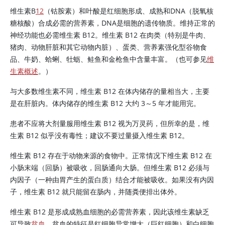
维生素B
12
（钴胺素）和叶酸是红细胞形成、成熟和DNA（脱氧核
糖核酸）合成必需的营养素，DNA是细胞的遗传物质。维持正常的
神经功能也必需维生素 B12。维生素 B12 在肉类（特别是牛肉、
猪肉、动物肝脏和其它动物内脏）、蛋类、营养素强化型谷物食
品、牛奶、蛤蜊、牡蛎、鲑鱼和金枪鱼中含量丰富。（也可参见
维
生素概述
。）
与大多数维生素不同，维生素 B12 在体内储存的量相当大，主要
是在肝脏内。体内储存的维生素 B12 大约 3～5 年才能用完。
患者不应将大剂量服用维生素 B12 视为万灵药，但所幸的是，维
生素 B12 似乎没有毒性；建议不要过量摄入维生素 B12。
维生素 B12 存在于动物来源的食物中。正常情况下维生素 B12 在
小肠末端（回肠）被吸收，回肠通向大肠。但维生素 B12 必须与
内因子（一种由胃产生的蛋白质）结合才能被吸收。如果没有内因
子，维生素 B12 就只能留在肠内，并随粪便排出体外。
维生素 B12 是形成成熟血细胞的必需营养素，因此该维生素缺乏
可导致
贫血
。贫血的特征是红细胞异常增大（巨红细胞）和白细胞