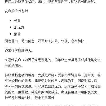
程度上适应贫血状态。因此，即使贫血严重，症状也可能很轻。
贫血的症状包括
苍白
肌无力
疲劳
面色苍白、乏力倦怠，严重时有头晕、气促、心率加快。
通常伴有肝脾肿大。
有恶性贫血（内因子缺乏引起的）的年轻患者得胃癌或其他消化道
肿瘤的倾向。
神经受损患者的腿部（尤其是双脚）受累比手臂更早、更常见。在
有神经损伤的患者，腿部受影响较早，表现为手、脚麻刺感，腿、
脚和手的感觉减退。可能感觉四肢无力。患者辨别手臂和下肢位置
的能力（位置觉）减退和振动觉减退。出现轻度至中度的肌无力，
神经反射可能消失。行走变得困难。