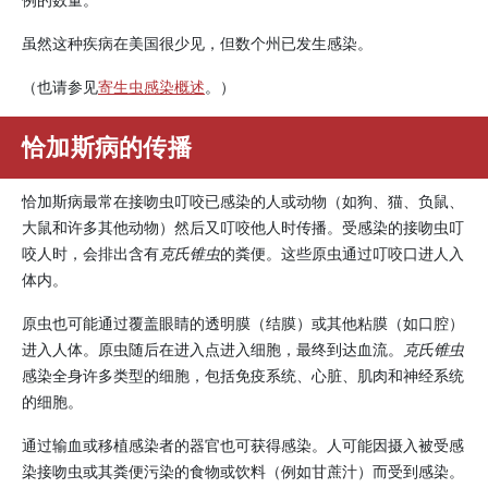
虽然这种疾病在美国很少见，但数个州已发生感染。
（也请参见
寄生虫感染概述
。）
恰加斯病的传播
恰加斯病最常在接吻虫叮咬已感染的人或动物（如狗、猫、负鼠、
大鼠和许多其他动物）然后又叮咬他人时传播。受感染的接吻虫叮
咬人时，会排出含有
克氏锥虫
的粪便。这些原虫通过叮咬口进人入
体内。
原虫也可能通过覆盖眼睛的透明膜（结膜）或其他粘膜（如口腔）
进入人体。原虫随后在进入点进入细胞，最终到达血流。
克氏锥虫
感染全身许多类型的细胞，包括免疫系统、心脏、肌肉和神经系统
的细胞。
通过输血或移植感染者的器官也可获得感染。人可能因摄入被受感
染接吻虫或其粪便污染的食物或饮料（例如甘蔗汁）而受到感染。