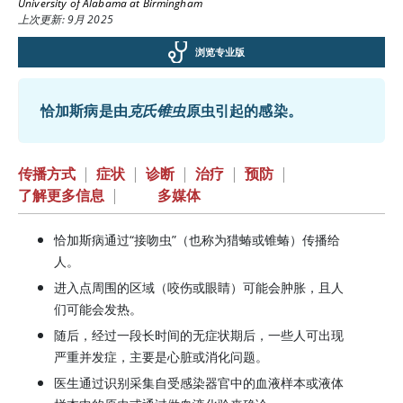
University of Alabama at Birmingham
上次更新: 9月 2025
浏览专业版
恰加斯病是由
克氏锥虫
原虫引起的感染。
传播方式
|
症状
|
诊断
|
治疗
|
预防
|
了解更多信息
|
多媒体
恰加斯病通过“接吻虫”（也称为猎蝽或锥蝽）传播给
人。
进入点周围的区域（咬伤或眼睛）可能会肿胀，且人
们可能会发热。
随后，经过一段长时间的无症状期后，一些人可出现
严重并发症，主要是心脏或消化问题。
医生通过识别采集自受感染器官中的血液样本或液体