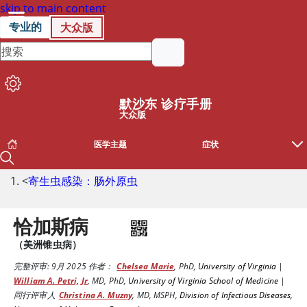
skip to main content
专业的
大众版
默沙东 诊疗手册
大众版
医学主题
症状
<
寄生虫感染：肠外原虫
恰加斯病
（美洲锥虫病）
完整评审:
9月 2025
作者：
Chelsea Marie
,
PhD
,
University of Virginia
|
William A. Petri, Jr
,
MD, PhD
,
University of Virginia School of Medicine
|
同行评审人
Christina A. Muzny
,
MD, MSPH
,
Division of Infectious Diseases,