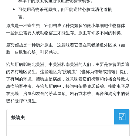
样本中的原虫或通过做血液化验来确诊。
可使用药物杀死原虫，但不能逆转心脏或消化道损
害。
原虫是一种寄生虫。它们构成了种类繁多的微小单细胞生物群体。
一些原虫需要人或动物宿主才能生存。原虫有许多不同的种类。
克氏锥虫
是一种肠外原虫，这意味着它仅在患者肠道外区域（如
脑、皮肤和心脏）引起感染。
恰加斯病影响北美洲、中美洲和南美洲的人们，主要是在贫困普遍
的农村地区发生。这些地区为“接吻虫”（也称为锥蝽或猎蝽）提供
了有利的环境。接吻虫是病媒，这意味着它们携带和传播会导致人
患病的寄生虫。在恰加斯病中，接吻虫传播
克氏锥虫
。接吻虫容易
在泥墙、房屋和农舍的茅草屋顶、岩石或木桩、鸡舍和狗窝中的裂
缝和缝隙中滋生。
接吻虫
图片