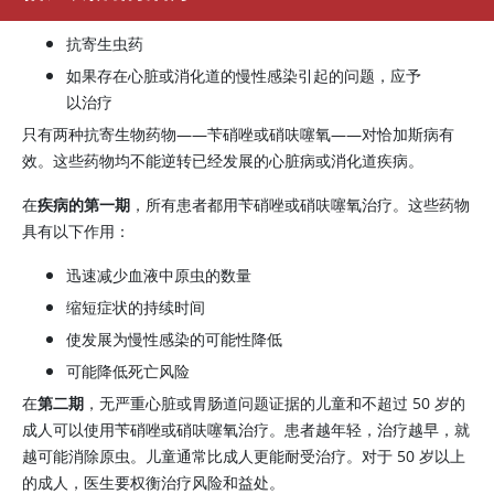
抗寄生虫药
如果存在心脏或消化道的慢性感染引起的问题，应予
以治疗
只有两种抗寄生物药物——苄硝唑或硝呋噻氧——对恰加斯病有
效。这些药物均不能逆转已经发展的心脏病或消化道疾病。
在
疾病的第一期
，所有患者都用
苄硝唑
或
硝呋噻氧
治疗。这些药物
具有以下作用：
迅速减少血液中原虫的数量
缩短症状的持续时间
使发展为慢性感染的可能性降低
可能降低死亡风险
在
第二期
，无严重心脏或胃肠道问题证据的儿童和不超过 50 岁的
成人可以使用
苄硝唑
或
硝呋噻氧
治疗。患者越年轻，治疗越早，就
越可能消除原虫。儿童通常比成人更能耐受治疗。对于 50 岁以上
的成人，医生要权衡治疗风险和益处。