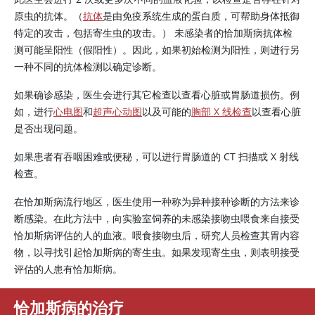
原虫的抗体。（
抗体
是由免疫系统生成的蛋白质，可帮助身体抵御
特定的攻击，包括寄生虫的攻击。） 未感染者的恰加斯病抗体检
测可能呈阳性（假阳性）。因此，如果初始检测为阳性，则进行另
一种不同的抗体检测以确定诊断。
如果确诊感染，医生会进行其它检查以查看心脏或胃肠道损伤。例
如，进行
心电图
和
超声心动图
以及可能的
胸部 X 线检查
以查看心脏
是否出现问题。
如果患者有吞咽困难或便秘，可以进行胃肠道的 CT 扫描或 X 射线
检查。
在恰加斯病流行地区，医生使用一种称为异种接种诊断的方法来诊
断感染。在此方法中，向实验室饲养的未感染接吻虫喂食来自接受
恰加斯病评估的人的血液。喂食接吻虫后，研究人员检查其胃内容
物，以寻找引起恰加斯病的寄生虫。如果发现寄生虫，则表明接受
评估的人患有恰加斯病。
恰加斯病的治疗