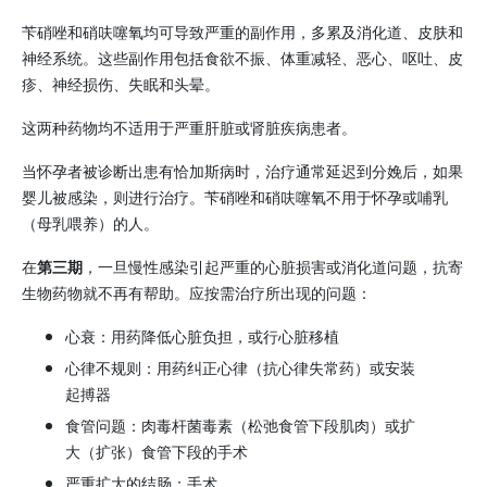
苄硝唑
和
硝呋噻氧
均可导致严重的副作用，多累及消化道、皮肤和
神经系统。这些副作用包括食欲不振、体重减轻、恶心、呕吐、皮
疹、神经损伤、失眠和头晕。
这两种药物均不适用于严重肝脏或肾脏疾病患者。
当怀孕者被诊断出患有恰加斯病时，治疗通常延迟到分娩后，如果
婴儿被感染，则进行治疗。
苄硝唑
和
硝呋噻氧
不用于怀孕或哺乳
（母乳喂养）的人。
在
第三期
，一旦慢性感染引起严重的心脏损害或消化道问题，抗寄
生物药物就不再有帮助。应按需治疗所出现的问题：
心衰：用药降低心脏负担，或行心脏移植
心律不规则：用药纠正心律（抗心律失常药）或安装
起搏器
食管问题：肉毒杆菌毒素（松弛食管下段肌肉）或扩
大（扩张）食管下段的手术
严重扩大的结肠：手术