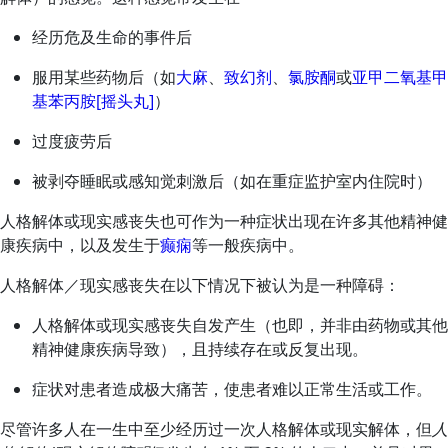
经历危及生命的事件后
服用某些药物后（如
大麻
、
致幻剂
、
氯胺酮
或
亚甲二氧基甲
基苯丙胺[摇头丸]
）
过度疲劳后
被剥夺睡眠或感知觉刺激后（如在重症监护室内住院时）
人格解体或现实感丧失也可作为一种症状出现在许多其他精神健
康疾病中，以及发生于
癫痫
等一般疾病中。
人格解体／现实感丧失在以下情况下被认为是一种障碍：
人格解体或现实感丧失自发产生（也即，并非由药物或其他
精神健康疾病导致），且持续存在或反复出现。
症状对患者造成极大痛苦，使患者难以正常生活或工作。
尽管许多人在一生中至少经历过一次人格解体或现实解体，但
人