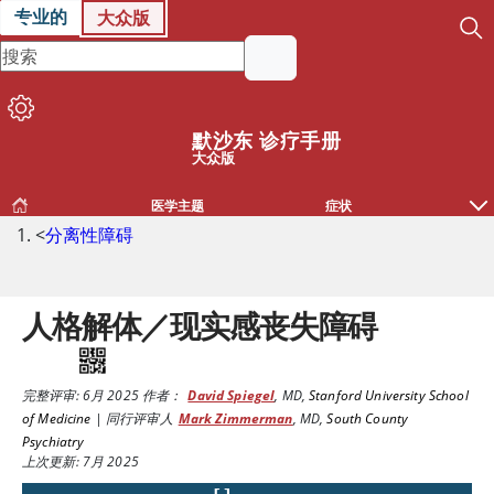
专业的
大众版
默沙东 诊疗手册
大众版
医学主题
症状
<
分离性障碍
人格解体／现实感丧失障碍
完整评审:
6月 2025
作者：
David Spiegel
,
MD
,
Stanford University School
of Medicine
|
同行评审人
Mark Zimmerman
,
MD
,
South County
Psychiatry
上次更新: 7月 2025