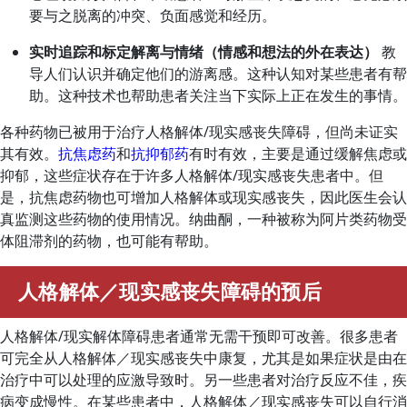
要与之脱离的冲突、负面感觉和经历。
实时追踪和标定解离与情绪（情感和想法的外在表达）
教
导人们认识并确定他们的游离感。这种认知对某些患者有帮
助。这种技术也帮助患者关注当下实际上正在发生的事情。
各种药物已被用于治疗人格解体/现实感丧失障碍，但尚未证实
其有效。
抗焦虑药
和
抗抑郁药
有时有效，主要是通过缓解焦虑或
抑郁，这些症状存在于许多人格解体/现实感丧失患者中。但
是，抗焦虑药物也可增加人格解体或现实感丧失，因此医生会认
真监测这些药物的使用情况。纳曲酮，一种被称为阿片类药物受
体阻滞剂的药物，也可能有帮助。
人格解体／现实感丧失障碍的预后
人格解体/现实解体障碍患者通常无需干预即可改善。很多患者
可完全从人格解体／现实感丧失中康复，尤其是如果症状是由在
治疗中可以处理的应激导致时。另一些患者对治疗反应不佳，疾
病变成慢性。在某些患者中，人格解体／现实感丧失可以自行消