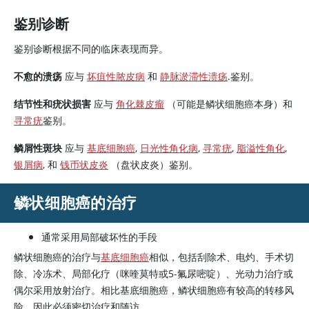
鉴别诊断
鉴别诊断根据不同的临床表现而异。
不愈的溃疡
应与
坏疽性脓皮病
和
静脉淤滞性溃疡
.鉴别。
结节性和疣状损害
应与
角化棘皮瘤
（可能是鳞状细胞癌本身）和
寻常疣
鉴别。
鳞屑性斑块
应与
基底细胞癌
,
日光性角化病
,
寻常疣
,
脂溢性角化
,
银屑病
, 和
钱币状皮炎
（盘状皮炎）鉴别。
鳞状细胞癌的治疗
通常采用局部破坏性的手段
鳞状细胞癌的治疗与
基底细胞癌
相似，包括刮除术、电灼、手术切
除、冷冻术、局部化疗（咪喹莫特或5-氟尿嘧啶）、光动力治疗或
偶尔采用放射治疗。相比基底细胞癌，鳞状细胞癌有较高的转移风
险，因此必须密切治疗和随访。