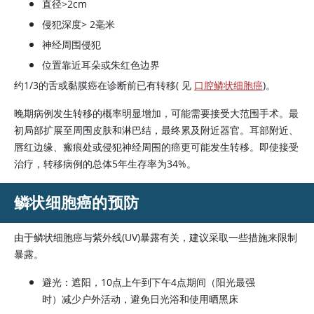
直径>2cm
侵犯深度> 2毫米
神经周围侵犯
位置靠近耳朵或朱红色边界
约1/3的舌或黏膜癌在诊断前已有转移( 见
口腔鳞状细胞癌
)。
晚期病例发生转移的概率明显增加，可能需要接受大范围手术。最
初局部扩展至周围皮肤和淋巴结，最终累及附近器官。耳部附近、
唇红边缘、瘢痕处或侵犯神经周围的癌更可能发生转移。即使接受
治疗，转移病例的总体5年生存率为34%。
鳞状细胞癌的预防
由于鳞状细胞癌与紫外线(UV)暴露有关，建议采取一些措施来限制
暴露。
避光：遮阳，10点上午到下午4点期间（阳光最强
时）减少户外活动，避免日光浴和使用晒黑床