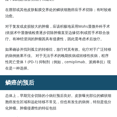
在唇部或其他皮肤黏膜交界处的鳞状细胞癌应手术切除；有时较难
治愈。
对于复发或皮损较大的肿瘤，应该积极地采用Mohs显微外科手术
(依据术中显微镜检查逐步切除肿瘤直至边缘切净)或哲手术联合放
疗。有神经浸润的肿瘤因具有侵袭性，因此需考虑术后放疗。
如果确诊并找到孤立的转移灶，放疗对其有效。化疗对于广泛转移
的病例效果不佳。 对于无法手术的晚期疾病或转移性疾病，程序
性死亡受体 1 (PD-1) 抑制剂（例如，cemiplimab、派姆单抗）现
在是一种选择。
鳞癌的预后
总体上，早期完全切除的小病灶预后良好。皮肤曝光部位的鳞状细
胞癌发生区域和远处转移不常见，但也有发生的病例，特别是低分
化肿瘤。肿瘤侵袭性的特征包括