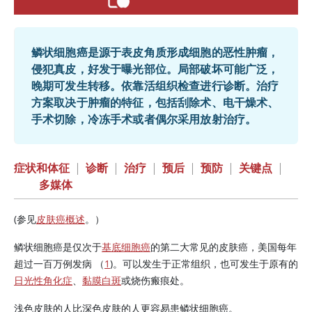
鳞状细胞癌是源于表皮角质形成细胞的恶性肿瘤，
侵犯真皮，好发于曝光部位。局部破坏可能广泛，
晚期可发生转移。依靠活组织检查进行诊断。治疗
方案取决于肿瘤的特征，包括刮除术、电干燥术、
手术切除，冷冻手术或者偶尔采用放射治疗。
症状和体征
|
诊断
|
治疗
|
预后
|
预防
|
关键点
|
多媒体
(参见
皮肤癌概述
。）
鳞状细胞癌是仅次于
基底细胞癌
的第二大常见的皮肤癌，美国每年
超过一百万例发病 （
1
)。可以发生于正常组织，也可发生于原有的
日光性角化症
、
黏膜白斑
或烧伤瘢痕处。
浅色皮肤的人比深色皮肤的人更容易患鳞状细胞癌。