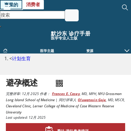
消费者
專業的
默沙东 诊疗手册
医学专业人士版
医学主题
资源
<
计划生育
避孕概述
完整评审:
12月 2025
作者：
Frances E. Casey
,
MD, MPH
,
NYU Grossman
Long Island School of Medicine
|
同行评审人
Oluwatosin Goje
,
MD, MSCR
,
Cleveland Clinic, Lerner College of Medicine of Case Western Reserve
University
Last updated: 12月 2025