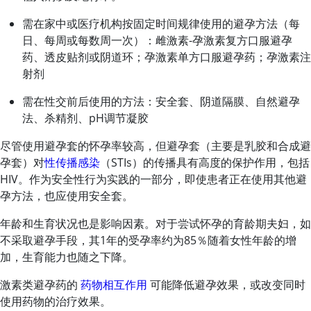
需在家中或医疗机构按固定时间规律使用的避孕方法（每
日、每周或每数周一次）：
雌激素
-
孕激素
复方口服避孕
药、透皮贴剂或阴道环；
孕激素
单方口服避孕药；
孕激素
注
射剂
需在性交前后使用的方法：安全套、阴道隔膜、自然避孕
法、杀精剂、pH调节凝胶
尽管使用避孕套的怀孕率较高，但避孕套（主要是乳胶和合成避
孕套）对
性传播感染
（STIs）的传播具有高度的保护作用，包括
HIV。作为安全性行为实践的一部分，即使患者正在使用其他避
孕方法，也应使用安全套。
年龄和生育状况也是影响因素。对于尝试怀孕的育龄期夫妇，如
不采取避孕手段，其1年的受孕率约为85％随着女性年龄的增
加，生育能力也随之下降。
激素类避孕药的
药物相互作用
可能降低避孕效果，或改变同时
使用药物的治疗效果。