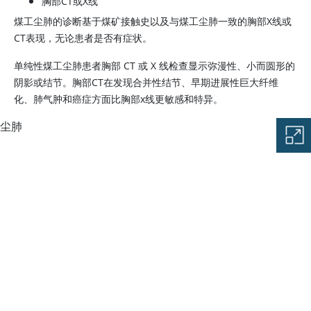
胸部CT或X线
煤工尘肺的诊断基于煤矿接触史以及与煤工尘肺一致的胸部X线或
CT表现，无论患者是否有症状。
单纯性煤工尘肺患者胸部 CT 或 X 线检查显示弥漫性、小而圆形的
阴影或结节。胸部CT在发现合并性结节、早期进展性巨大纤维
化、肺气肿和癌症方面比胸部x线更敏感和特异。
尘肺
图片