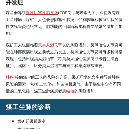
并发症
煤尘会导致
慢性阻塞性肺疾病
(COPD)，与吸烟无关。即使没有煤
工尘肺病，煤矿工人也会患阻塞性肺病。伴有咳嗽和咳痰症状的慢
性支气管炎也很常见。肺功能的下降随着累积粉尘暴露的增加而加
剧。
煤矿工人也面临着患
类风湿关节炎
的风险增加。类风湿性关节炎可
能在肺部疾病出现之前或之后发生。类风湿性关节炎可有多种肺部
表现，包括出现类风湿结节（称为类风湿性尘肺病或卡普兰综合
征）。临床上，区分类风湿结节与癌症和感染非常重要。
肺癌
接触煤尘的工人的风险会升高。采矿环境包含多种导致肺癌
风险的因素，包括
二氧化硅
和柴油机废气。由于煤尘中含有不同
量的二氧化硅，煤工尘肺病患者患
结核
的风险增加。
煤工尘肺的诊断
煤矿开采暴露史