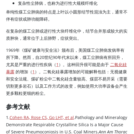
复杂性尘肺病，也称为进行性大规模纤维化
单纯性煤工尘肺病的特点是上叶以小圆形结节性混浊为主，通常不
伴有症状或肺功能障碍。
在复杂的煤工尘肺或进行性大块纤维化中，结节合并形成较大的实
质肿块，通常位于上后肺野，症状突出。
1969年《煤矿健康与安全法》颁布后，美国煤工尘肺病发病率有
所下降。然而，自20世纪90年代末以来，煤工尘肺病有所回升，
尤其是严重的进行性疾病（
1
）。这种回升很可能是由于
二氧化硅
暴露
的增加（
1
）。二氧化硅暴露增加的可能解释包括：无视健康
和安全法规、煤矿粉尘中二氧化硅含量较高、煤层不易开采（需要
切割更多岩石）以及工作方式的改变，例如使用大功率设备会产生
更多颗粒更细的粉尘。
参考文献
1.
Cohen RA, Rose CS, Go LHT, et al
.Pathology and Mineralogy
Demonstrate Respirable Crystalline Silica Is a Major Cause
of Severe Pneumoconiosis in U.S. Coal Miners.
Ann Am Thorac