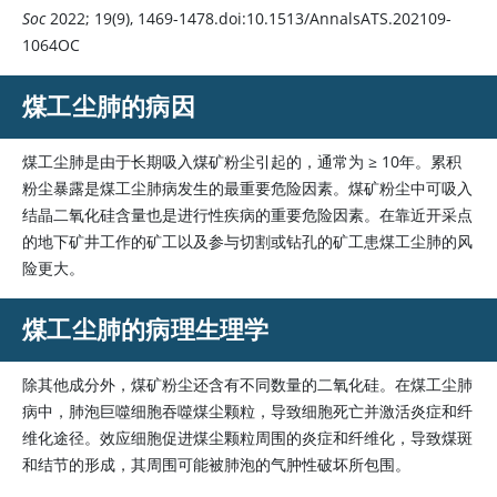
Soc
2022; 19(9), 1469-1478.doi:10.1513/AnnalsATS.202109-
1064OC
煤工尘肺的病因
煤工尘肺是由于长期吸入煤矿粉尘引起的，通常为
≥
10年。累积
粉尘暴露是煤工尘肺病发生的最重要危险因素。煤矿粉尘中可吸入
结晶二氧化硅含量也是进行性疾病的重要危险因素。在靠近开采点
的地下矿井工作的矿工以及参与切割或钻孔的矿工患煤工尘肺的风
险更大。
煤工尘肺的病理生理学
除其他成分外，煤矿粉尘还含有不同数量的二氧化硅。在煤工尘肺
病中，肺泡巨噬细胞吞噬煤尘颗粒，导致细胞死亡并激活炎症和纤
维化途径。效应细胞促进煤尘颗粒周围的炎症和纤维化，导致煤斑
和结节的形成，其周围可能被肺泡的气肿性破坏所包围。