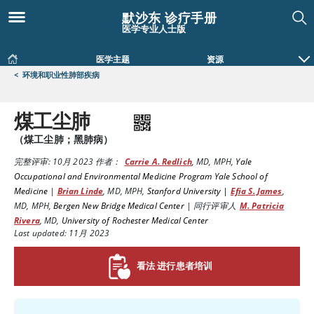
默沙东 诊疗手册
医学专业人士版
医学主题
资源
<
环境和职业性肺部疾病
煤工尘肺
（煤工尘肺；黑肺病）
完整评审:
10月 2023
作者：
Carrie A. Redlich
,
MD, MPH
,
Yale
Occupational and Environmental Medicine Program Yale School of
Medicine
|
Brian Linde
,
MD, MPH
,
Stanford University |
Efia S. James
,
MD, MPH
,
Bergen New Bridge Medical Center
|
同行评审人
M. Patricia
Rivera
,
MD
,
University of Rochester Medical Center
Last updated: 11月 2023
看法 进行患者培训