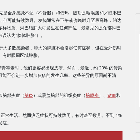
首先是全身感觉不适（不舒服）和低热，随后是咽喉痛和／或淋巴
重，但可能持续数月。发烧通常在下午或傍晚时升至最高峰，约达
可出现脓样物质。淋巴结肿大可发生在任何部位，最常见的是颈部淋巴
误认为“腺体肿胀”）。
对于大多数感染者，肿大的脾脏不会引起任何症状，但在受外伤时
。有时眼周区域肿胀。
苄青霉素时，他们更容易出现皮疹。然而，最近，约 20% 的传染
可能不会进一步增加皮疹的发生几率。这些差异的原因尚不清
和脑部炎症（
脑炎
）或覆盖脑部的组织炎症（
脑膜炎
）、
贫血
和
正常生活。然而疲乏症状可持续数周，有时甚至数月。不到 1%
发症。