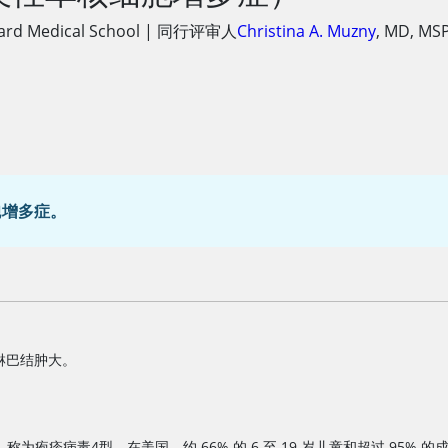
ard Medical School
|
同行评审人
Christina A. Muzny
,
MD, MS
胞增多症。
淋巴结肿大。
称为疱疹病毒4型。在美国，约 66% 的 6 至 19 岁儿童和超过 95% 的