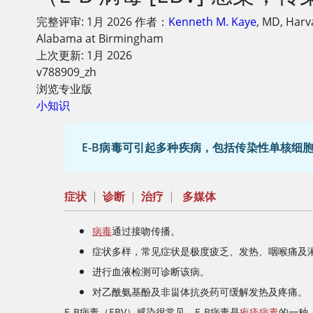
完整评审:
1月 2026
作者：
Kenneth M. Kaye
,
MD
,
Harv
Alabama at Birmingham
上次更新: 1月 2026
v788909_zh
浏览专业版
小知识
E-B病毒可引起多种疾病，包括传染性单核细
症状
|
诊断
|
治疗
|
多媒体
病毒
通过接吻传播。
症状多样，常见症状是极度疲乏、发热、咽喉痛及
进行血液检测可诊断该病。
对乙酰氨基酚及非甾体抗炎药可缓解发热及疼痛。
E-B病毒（EBV）感染很常见。E-B病毒是
疱疹病毒
的一种，