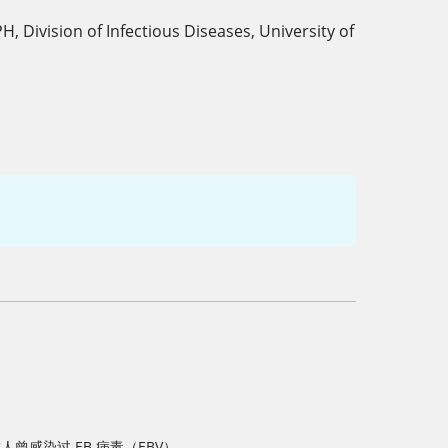
PH
,
Division of Infectious Diseases, University of
成人曾感染过 EB 病毒（EBV）。