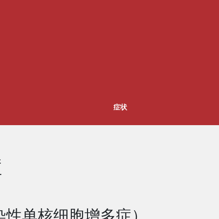
症状
症
染；传染性单核细胞增多症）