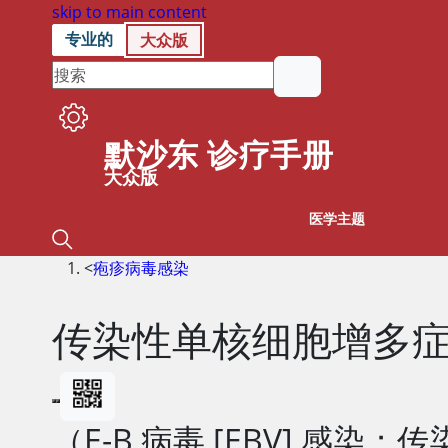
skip to main content
专业的
大众版
默沙东 诊疗手册
大众版
医学主题
<
疱疹病毒感染
传染性单核细胞增多
（E-B 病毒 [EBV] 感