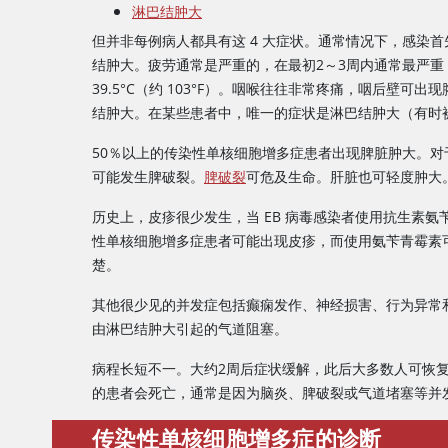
淋巴结肿大
但并非每例病人都具有这 4 大症状。通常情况下，感染
结肿大。疲劳通常是严重的，在最初2～3周内通常最严
39.5°C（约 103°F）。咽喉往往非常疼痛，咽后壁
结肿大。在某些患者中，唯一的症状是淋巴结肿大（有时被
50％以上的传染性单核细胞增多症患者出现脾脏肿大。
可能发生脾破裂。
脾破裂
可危及生命。肝脏也可轻度肿大
历史上，皮疹很少发生，当 EB 病毒感染者使用抗生素氨
性单核细胞增多症患者可能出现皮疹，而使用氨苄青霉素
楚。
其他很少见的并发症包括癫痫发作、神经损害、行为异常
由淋巴结肿大引起的气道阻塞。
病程长短不一。大约2周后症状缓解，此后大多数人可恢复
的患者会死亡，通常是因为脑炎、脾破裂或气道堵塞等并
传染性单核细胞增多症的诊断