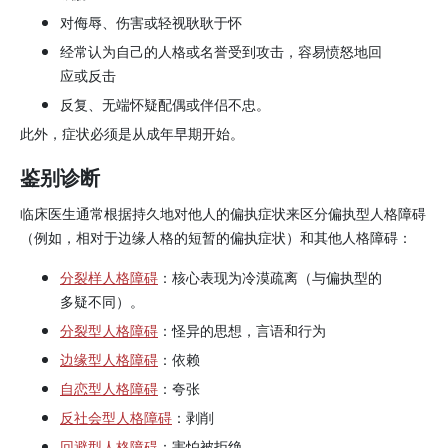
对侮辱、伤害或轻视耿耿于怀
经常认为自己的人格或名誉受到攻击，容易愤怒地回
应或反击
反复、无端怀疑配偶或伴侣不忠。
此外，症状必须是从成年早期开始。
鉴别诊断
临床医生通常根据持久地对他人的偏执症状来区分偏执型人格障碍
（例如，相对于边缘人格的短暂的偏执症状）和其他人格障碍：
分裂样人格障碍
：核心表现为冷漠疏离（与偏执型的
多疑不同）。
分裂型人格障碍
：怪异的思想，言语和行为
边缘型人格障碍
：依赖
自恋型人格障碍
：夸张
反社会型人格障碍
：剥削
回避型人格障碍
：害怕被拒绝