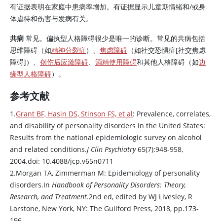
有证据表明在家庭中患病率增加。有证据显示儿童期情绪和/或身
体虐待和伤害与发病有关。
共病
常见。偏执型人格障碍很少是唯一的诊断。常见的共病包括
思维障碍（如
精神分裂症
）、
焦虑障碍
（如社交恐惧症[社交焦虑
障碍]）、
创伤后应激障碍
、
酒精使用障碍
和其他人格障碍（如
边
缘型人格障碍
）。
参考文献
1.
Grant BF, Hasin DS, Stinson FS, et al
: Prevalence, correlates,
and disability of personality disorders in the United States:
Results from the national epidemiologic survey on alcohol
and related conditions.
J Clin Psychiatry
65(7):948-958,
2004.doi: 10.4088/jcp.v65n0711
2.Morgan TA, Zimmerman M: Epidemiology of personality
disorders.In
Handbook of Personality Disorders: Theory,
Research, and Treatment
.2nd ed, edited by WJ Livesley, R
Larstone, New York, NY: The Guilford Press, 2018, pp.173-
196.