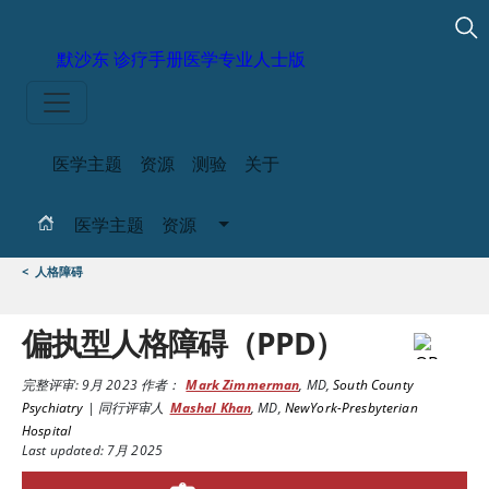
默沙东 诊疗手册
医学专业人士版
医学主题
资源
测验
关于
医学主题
资源
<
人格障碍
偏执型人格障碍（PPD）
完整评审:
9月 2023
作者：
Mark Zimmerman
,
MD
,
South County
Psychiatry
|
同行评审人
Mashal Khan
,
MD
,
NewYork-Presbyterian
Hospital
Last updated: 7月 2025