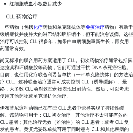
红细胞或血小板数目减少
CLL 药物治疗
一些药物（包括
化疗
药物和单克隆抗体等
免疫治疗
药物）有助于
缓解症状并使肿大的淋巴结和脾脏缩小，但不能治愈该病。这些
治疗可以控制 CLL 很多年，如果白血病细胞重新生长，再次用
药通常有效。
尚无标准的联合用药方案适用于 CLL。初次药物治疗通常包括氟
达拉滨和环磷酰胺等药物，它们可通过干扰 DNA 杀死癌细胞。
目前，也使用化疗联合利妥昔单抗（一种单克隆抗体）的方法治
疗 CLL。这种联合治疗通常可成功控制 CLL（诱导缓解）。最
终，大多数 CLL 会对这些药物表现出耐药性。然后，可以考虑
使用其他药物或单克隆抗体治疗。
伊布替尼这种药物已在有些 CLL 患者中诱导实现了持续性缓
解。该药物可用于：CLL 初次治疗；其他治疗不太可能有效的
CLL 患者；其他治疗无效（难治性）的 CLL 患者；或者 CLL 复
发的患者。奥滨尤妥珠单抗可用于同时患有 CLL 和其他疾病的