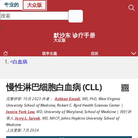
专业的
大众版
默沙东 诊疗手册
大众版
医学主题
症状
<
白血病
慢性淋巴细胞白血病 (CLL)
完整评审:
10月 2023
作者：
Ashkan Emadi
,
MD, PhD
,
West Virginia
University School of Medicine, Robert C. Byrd Health Sciences Center
|
Jennie York Law
,
MD
,
University of Maryland, School of Medicine
|
同行评
审人
Jerry L. Spivak
,
MD, MACP
,
Johns Hopkins University School of
Medicine
上次更新: 7月 2024