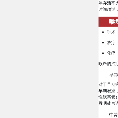
年存活率大
时间超过 
喉
手术
放疗
化疗
喉癌的治
早
对于早期
早期喉癌
性观察管
吞咽或言
中