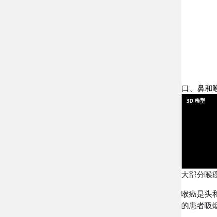
口、鼻和
3D 模型
大部分喉
喉癌是头
的患者吸