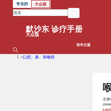
专业的
大众版
默沙东 诊疗手册
大众版
医学主题
<
口腔、鼻、和喉癌
完整
Unive
Lust