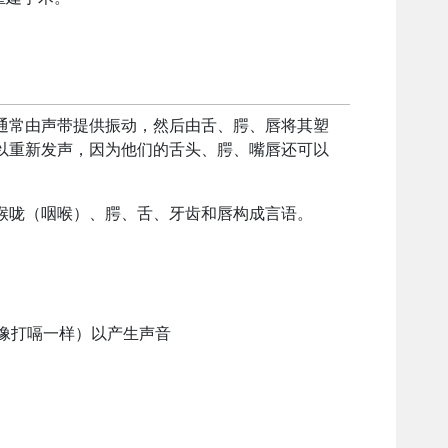
通常由声带提供振动，然后由舌、腭、唇将其塑
以重新发声，因为他们的舌头、腭、嘴唇还可以
喉咙（咽喉）、腭、舌、牙齿和唇构成言语。
像打嗝一样）以产生声音