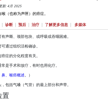
新: 4月 2025
自喉（也称为声匣）的癌症。
|
诊断
|
预后
|
治疗
|
了解更多信息
|
多媒体
可有声嘶、颈部包块、或呼吸或吞咽困难。
时可通过组织活检确诊。
与癌症的分化程度有关。
通常是手术和放疗，有时也用化疗。
、鼻、喉癌概述
。）
头，包括气嗓（气管）的最上部分和声带。
位置