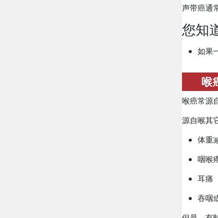
声带癌通
您知
如果
喉
喉癌常源
源自喉其
体重
咽喉
耳痛
吞咽
但是，有