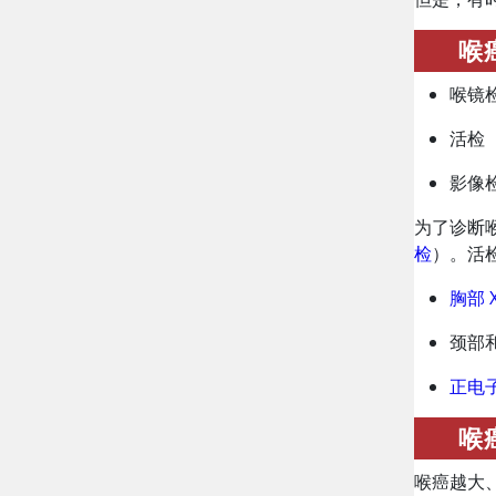
喉
喉镜
活检
影像
为了诊断
检
）。活
胸部 
颈部
正电
喉
喉癌越大