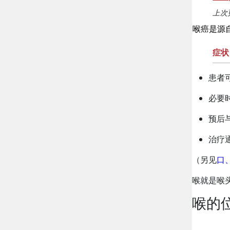
上次更
喉癌是源
症状
患者
必要
预后
治疗
（另见
口
喉就是喉
喉的