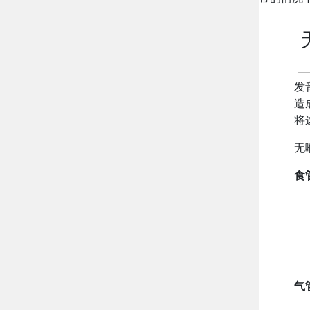
发
造
将
无
食
气