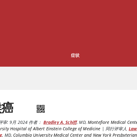
症状
喉癌
评审:
9月 2024
作者：
Bradley A. Schiff
,
MD
,
Montefiore Medical Cente
rsity Hospital of Albert Einstein College of Medicine
|
同行评审人
Law
ig
,
MD
,
Columbia University Medical Center and New York Presbyterian