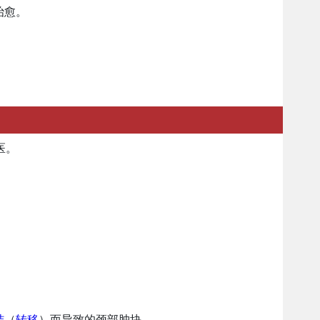
治愈。
医。
结
（
转移
）而导致的颈部肿块。