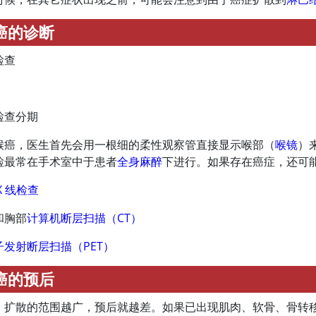
癌的诊断
检查
检查分期
喉癌，医生首先会用一根细的柔性观察管直接显示喉部（
喉镜
）
检最常在手术室中于患者
全身麻醉
下进行。如果存在癌症，还可
X 线检查
和胸部
计算机断层扫描（CT）
子发射断层扫描（PET）
癌的预后
、扩散的范围越广，预后就越差。如果已出现肌肉、软骨、骨转