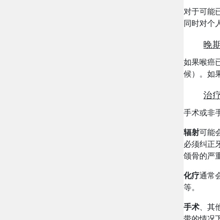
对于可能
同时对个
晚
如果喉癌
候）。如
治
手术或非
辐射
可能
必须纠正
颌骨的严
化疗
通常
等。
手术
、其
带的情况