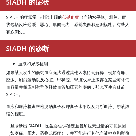
SIADH 的症状
SIADH 的症状常与伴随出现的
低钠血症
（血钠水平低）相关。症
状包括反应迟缓、恶心、肌肉无力、感觉失衡和意识模糊。有些人
有跌倒史。
SIADH 的诊断
血液和尿液检测
如果某人发生的低钠血症无法通过其他因素得到解释，例如疼痛、
应激、剧烈运动以及心脏、甲状腺、肾脏或肾上腺存在某些可降低
血容量并相应刺激垂体释放
血管加压素
的疾病，那么医生会疑诊
SIADH。
血液和尿液检查来检测钠离子和钾离子水平以及判断血液、尿液浓
缩的程度。
一旦诊断出 SIADH，医生会尝试确定
血管加压素
过量的可能原因
（如疼痛、压力、药物或癌症），并可能进行其他血液检查和影像