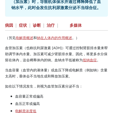
（
加压素
）时，导致机体保水并通过稀释降低了血
钠水平，此时会发生抗利尿激素分泌不当综合征。
病因
|
症状
|
诊断
|
治疗
|
多媒体
（另见
电解质概述
和
钠在人体内的作用概述
。）
血管加压素
（也称抗利尿激素 [ADH]）可通过控制肾脏排水量来帮
助调节体内水量。
加压素
可减少肾脏排水量。因此，将更多水分保
留在体内，这会稀释体内的钠。血钠水平低被称为
低钠血症
。
当血容量（血管内的液体量）或血压下降或电解质（例如钠）含量
太高时，垂体会不当地生成和释放
加压素
。
如在以下情况发生，则视为
血管加压素
分泌不当：
血容量正常或偏高
血压正常或偏高
电解质浓度低