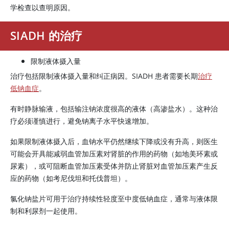
学检查以查明原因。
SIADH 的治疗
限制液体摄入量
治疗包括限制液体摄入量和纠正病因。SIADH 患者需要长期
治疗
低钠血症
。
有时静脉输液，包括输注钠浓度很高的液体（高渗盐水）。这种治
疗必须谨慎进行，避免钠离子水平快速增加。
如果限制液体摄入后，血钠水平仍然继续下降或没有升高，则医生
可能会开具能减弱
血管加压素
对肾脏的作用的药物（如地美环素或
尿素
），或可阻断
血管加压素
受体并防止肾脏对
血管加压素
产生反
应的药物（如考尼伐坦和托伐普坦）。
氯化钠盐片可用于治疗持续性轻度至中度低钠血症，通常与液体限
制和利尿剂一起使用。