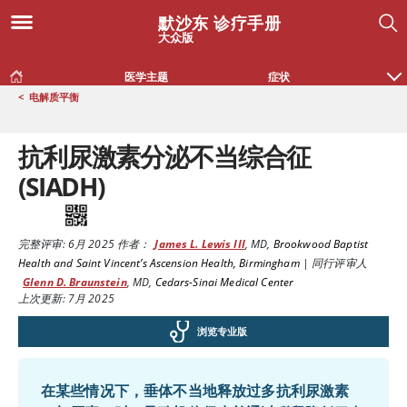
默沙东 诊疗手册
大众版
医学主题
症状
<
电解质平衡
抗利尿激素分泌不当综合征
(SIADH)
完整评审:
6月 2025
作者：
James L. Lewis III
,
MD
,
Brookwood Baptist
Health and Saint Vincent’s Ascension Health, Birmingham
|
同行评审人
Glenn D. Braunstein
,
MD
,
Cedars-Sinai Medical Center
上次更新: 7月 2025
浏览专业版
在某些情况下，垂体不当地释放过多抗利尿激素