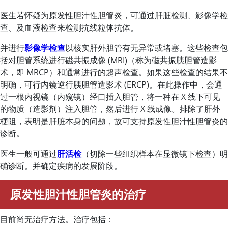
医生若怀疑为原发性胆汁性胆管炎，可通过肝脏检测、影像学检
查、及血液检查来检测抗线粒体抗体。
并进行
影像学检查
以核实肝外胆管有无异常或堵塞。这些检查包
括对胆管系统进行磁共振成像 (MRI)（称为磁共振胰胆管造影
术，即 MRCP）和通常进行的超声检查。如果这些检查的结果不
明确，可行内镜逆行胰胆管造影术 (ERCP)。在此操作中，会通
过一根内视镜（内窥镜）经口插入胆管，将一种在 X 线下可见
的物质（造影剂）注入胆管，然后进行 X 线成像。排除了肝外
梗阻，表明是肝脏本身的问题，故可支持原发性胆汁性胆管炎的
诊断。
医生一般可通过
肝活检
（切除一些组织样本在显微镜下检查）明
确诊断。并确定疾病的发展阶段。
原发性胆汁性胆管炎的治疗
目前尚无治疗方法。治疗包括：