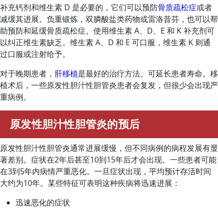
补充钙剂和维生素 D 是必要的，它们可以预防
骨质疏松症
或者
减缓其进展。负重锻炼，双膦酸盐类药物或雷洛昔芬，也可以帮
助预防和延缓骨质疏松症。使用维生素 A、D、E 和 K 补充剂可
以纠正维生素缺乏。维生素 A、D 和 E 可口服，维生素 K 则通
过口服或注射给予。
对于晚期患者，
肝移植
是最好的治疗方法。可延长患者寿命。移
植术后，一些原发性胆汁性胆管炎患者会复发，但很少会出现严
重病例。
原发性胆汁性胆管炎的预后
原发性胆汁性胆管炎通常进展缓慢，但不同病例的病程发展有显
著差别。症状在2年后甚至10到15年后才会出现。一些患者可能
在3到5年内病情严重恶化。一旦症状出现，平均预计存活时间
大约为10年。某些特征可表明这种疾病将迅速进展：
迅速恶化的症状