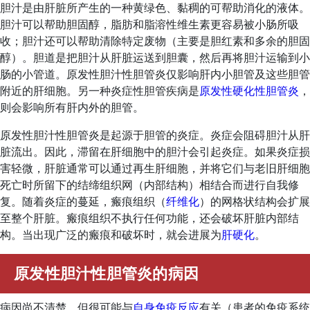
胆汁是由肝脏所产生的一种黄绿色、黏稠的可帮助消化的液体。
胆汁可以帮助胆固醇，脂肪和脂溶性维生素更容易被小肠所吸
收；胆汁还可以帮助清除特定废物（主要是胆红素和多余的胆固
醇）。胆道是把胆汁从肝脏运送到胆囊，然后再将胆汁运输到小
肠的小管道。原发性胆汁性胆管炎仅影响肝内小胆管及这些胆管
附近的肝细胞。另一种炎症性胆管疾病是
原发性硬化性胆管炎
，
则会影响所有肝内外的胆管。
原发性胆汁性胆管炎是起源于胆管的炎症。炎症会阻碍胆汁从肝
脏流出。因此，滞留在肝细胞中的胆汁会引起炎症。如果炎症损
害轻微，肝脏通常可以通过再生肝细胞，并将它们与老旧肝细胞
死亡时所留下的结缔组织网（内部结构）相结合而进行自我修
复。随着炎症的蔓延，瘢痕组织（
纤维化
）的网格状结构会扩展
至整个肝脏。瘢痕组织不执行任何功能，还会破坏肝脏内部结
构。当出现广泛的瘢痕和破坏时，就会进展为
肝硬化
。
原发性胆汁性胆管炎的病因
病因尚不清楚，但很可能与
自身免疫反应
有关（患者的免疫系统