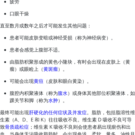
疲劳
口眼干燥
直至数月或数年之后才可能发生其他问题：
患者可能皮肤变暗或神经受损（称为神经病变）。
患者会感觉上腹部不适。
由脂肪积聚形成的黄色小隆块，有时会出现在皮肤上（黄
瘤）或眼睑上（
黄斑瘤
）。
可能会出现
黄疸
（皮肤和眼白黄染）。
腹腔内积聚液体（称为
腹水
）或身体其他部位积聚液体，如
踝关节和脚（称为
水肿
）。
最终可能出现
肝硬化的任何症状及并发症
。脂肪，包括脂溶性维
生素（A、D、E 和 K）往往吸收不良。
维生素 D
吸收不良可导
致
骨质疏松症
；维生素 K 吸收不良则会使患者易出现瘀伤和出
血。当身体无法吸收脂肪时，会出现色浅、柔软、量多、油性且