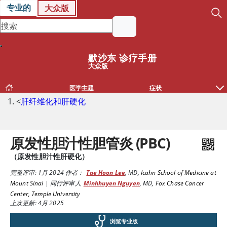
专业的
大众版
默沙东 诊疗手册
大众版
医学主题
症状
<
肝纤维化和肝硬化
原发性胆汁性胆管炎 (PBC)
（原发性胆汁性肝硬化）
完整评审:
1月 2024
作者：
Tae Hoon Lee
,
MD
,
Icahn School of Medicine at
Mount Sinai
|
同行评审人
Minhhuyen Nguyen
,
MD
,
Fox Chase Cancer
Center, Temple University
上次更新: 4月 2025
浏览专业版