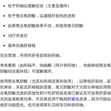
给予药物以缓解症状（主要是瘙痒）
给予熊去氧胆酸，以减慢肝损伤的进程
如果熊去氧胆酸效果不佳，则使用奥贝胆酸
治疗并发症
最终实施肝移植
完全禁酒，停用对肝有损害的药物。
考来烯胺（如利福平、纳曲酮（阿片类药物）、舍曲林或熊去氧
胆酸结合紫外线）可缓解瘙痒。
使用熊去氧胆酸（尤其在疾病进展前使用），以降低肝损伤，延
长寿命，并延迟肝移植的需要。奥贝胆酸对于大部分单独应用熊
去氧胆酸无效的原发性胆汁性胆管炎患者已被证实可改善肝脏相
关的血液检查结果。不应将其用于晚期
肝硬化
患者，因为可能会
使肝功能恶化。也可使用苯扎贝特等贝特类药物。