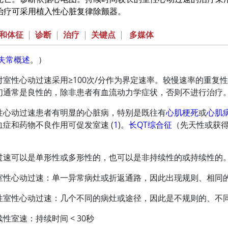
治疗可采用植入性心脏复律除颤器。
和体征
|
诊断
|
治疗
|
关键点
|
多媒体
失常概述
。）
对室性心动过速采用
≥
100次/分作为界定速率。较慢速率的重
们通常是良性的，除非患者有血流动力学症状，否则不进行治疗
性心动过速患者有明显的心脏病，特别是既往有
心肌梗死
或
心肌
血症和药物不良作用可促发室速 (
1
)。
长QT综合征
（先天性或获
过速可以是单形性或多形性的，也可以是非持续性的或持续性的
室性心动过速：单一异常病灶或折返通路，因此出现规则、相同的
性室性心动过速：几个不同的病灶或途径，因此是不规则的、不同
续性室速：持续时间
<
30秒