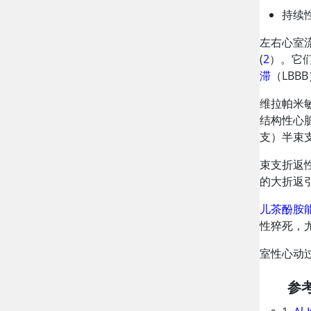
持续
左右心室流
(
2
）。它们
滞
（LBB
维拉帕米敏
结构性心
支）半束
束支折返
的大折返引
儿茶酚胺
性猝死，
室性心动
参