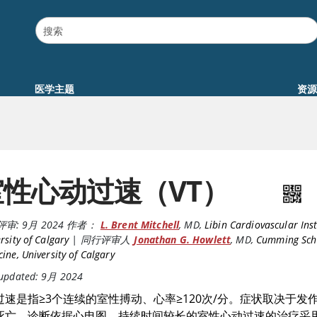
医学主题
资源
室性心动过速（VT）
评审:
9月 2024
作者：
L. Brent Mitchell
,
MD
,
Libin Cardiovascular Inst
rsity of Calgary
|
同行评审人
Jonathan G. Howlett
,
MD
,
Cumming Sch
ine, University of Calgary
 updated: 9月 2024
过速是指
≥
3个连续的室性搏动、心率
≥
120次/分。症状取决于
死亡。诊断依据心电图。持续时间较长的室性心动过速的治疗采