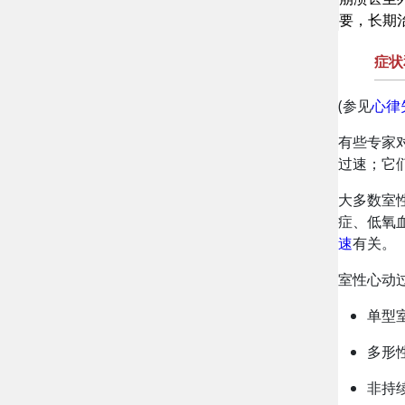
要，长期
症状
(参见
心律
有些专家
过速；它
大多数室
症、低氧
速
有关。
室性心动
单型
多形
非持