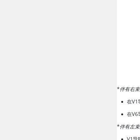
*
伴有右束
在V1
在V6
*
伴有左束
V1