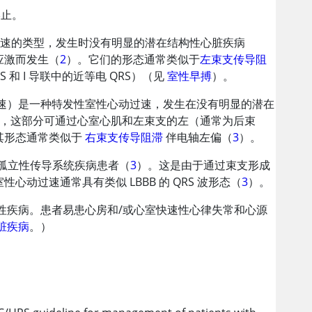
终止。
室性心动过速的类型，发生时没有明显的潜在结构性心脏疾病
应激而发生（
2
）。它们的形态通常类似于
左束支传导阻
S 和 I 导联中的近等电 QRS）（见
室性早搏
）。
心动过速）是一种特发性室性心动过速，发生在没有明显的潜在
，这部分可通过心室心肌和左束支的左（通常为后束
其形态通常类似于
右束支传导阻滞
伴电轴左偏（
3
）。
或孤立性传导系统疾病患者（
3
）。这是由于通过束支形成
过速通常具有类似 LBBB 的 QRS 波形态（
3
）。
性疾病。患者易患心房和/或心室快速性心律失常和心源
脏疾病
。）