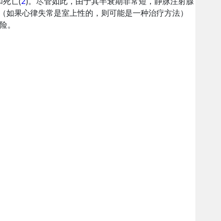
死亡(
2
)。尽管如此，由于其半衰期非常短，静脉注射腺
段（如果心律失常是室上性的，则可能是一种治疗方法）
险。