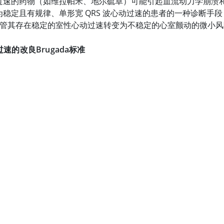
过速的药物（如维拉帕米、地尔硫卓）可能引起血流动力学崩溃和
为稳定且有规律、单形宽 QRS 波心动过速的患者的一种诊断手
管其存在稳定的室性心动过速转变为不稳定的心室颤动的微小风
速的改良Brugada标准