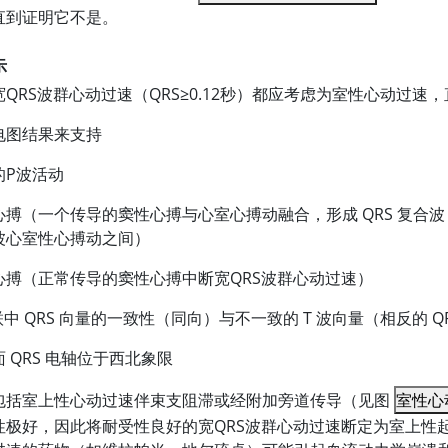
直到证明它不是。
示
宽QRS波群心动过速（QRS
≥
0.12秒）都应考虑为室性心动过速
电图结果来支持
的P波活动
心搏（一个传导的窦性心搏与心室心搏动融合，形成 QRS 复合波
波心室性心搏动之间）
心搏（正常传导的窦性心搏中断宽QRS波群心动过速）
联中 QRS 向量的一致性（同向）与不一致的 T 波向量（相反的 Q
 QRS 电轴位于西北象限
包括室上性心动过速伴束支阻滞或经附加旁道传导（见图
室性心
性极好，因此将耐受性良好的宽QRS波群心动过速断定为室上性