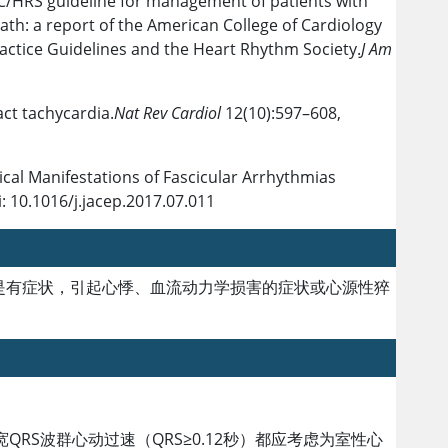
/HRS guideline for management of patients with
th: a report of the American College of Cardiology
actice Guidelines and the Heart Rhythm Society.
J Am
act tachycardia.
Nat Rev Cardiol
12(10):597–608,
nical Manifestations of Fascicular Arrhythmias
: 10.1016/j.jacep.2017.07.011
是有症状，引起心悸、血流动力学损害的症状或心源性猝
QRS波群心动过速（QRS
≥
0.12秒）都应考虑为室性心