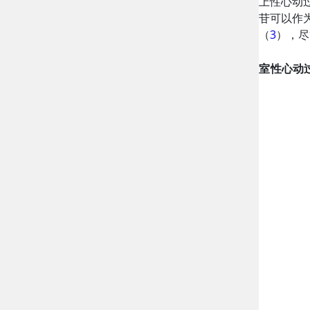
上性心动
苷可以作
（
3
），尽
室性心动过