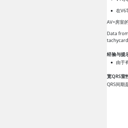
在V6
AV
=
房室的
Data fro
tachycard
经验与提
由于
宽QRS室
QRS间期