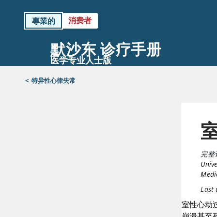
消费者
專業的
默沙东 诊疗手册
医学专业人士版
<
特异性心律失常
完整
Unive
Medic
Last
室性心动
崩溃甚至