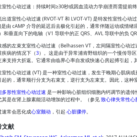
性室性心动过速：持续时间
≥
30秒或因血流动力学崩溃而需提前
出道室性心动过速 (RVOT-VT 和 LVOT-VT) 是特发性
是由 cAMP 介导的延迟后去极化引起的，通常伴随运动或情绪
B）和垂直向下的电轴（V1 导联中的正 QRS、AVL 导联中的负 QR
感的左束支室性心动过速（Belhassen VT，左间隔室性
脏疾病的情况下（
3
）。这是由于异常浦肯野组织的一个慢传导区
支来支持大折返。它通常由临界心率自发或快速心房起搏引起，
性室性心动过速 (VT) 是一种室性心动过速，发生于晚期心肌病
起的，通常顺行分支为右束支，逆行支为左束支。因此，这种室性心动
能多形性室性心动过速
是一种影响心脏组织细胞内钙调节的遗传
尤其是在肾上腺素能活动增加的过程中。（参见
致心律失常性心
过速常会恶化成
心室颤动
，引起
心脏骤停
。
考文献