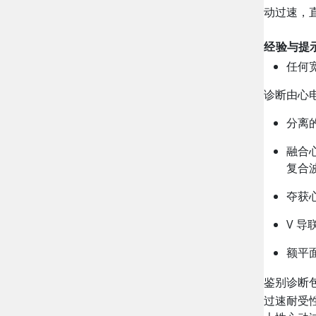
动过速，
经验与提
任何
诊断由心
分离
融合
复合
夺获
V 导
额平面
鉴别诊断
过速耐受