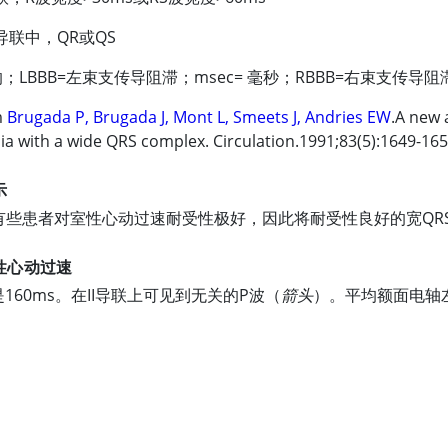
导联中，QR或QS
；LBBB
=
左束支传导阻滞；msec= 毫秒；RBBB
=
右束支传导阻滞
m
Brugada P, Brugada J, Mont L, Smeets J, Andries EW
.A new 
ia with a wide QRS complex. Circulation.1991;83(5):1649-165
示
有些患者对室性心动过速耐受性极好，因此将耐受性良好的宽QR
性心动过速
是160ms。在II导联上可见到无关的P波（
箭头
）。平均额面电轴