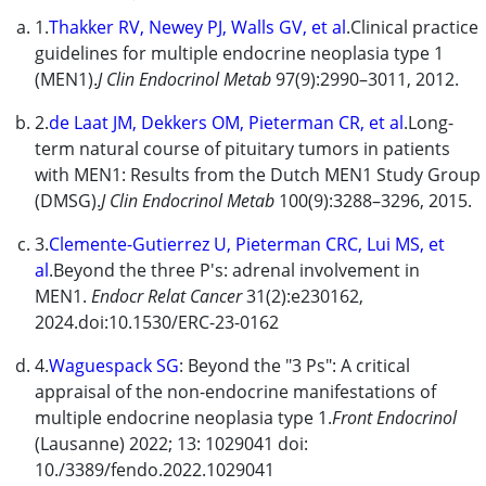
1.
Thakker RV, Newey PJ, Walls GV, et al
.Clinical practice
guidelines for multiple endocrine neoplasia type 1
(MEN1).
J Clin Endocrinol Metab
97(9):2990–3011, 2012.
2.
de Laat JM, Dekkers OM, Pieterman CR, et al
.Long-
term natural course of pituitary tumors in patients
with MEN1: Results from the Dutch MEN1 Study Group
(DMSG).
J Clin Endocrinol Metab
100(9):3288–3296, 2015.
3.
Clemente-Gutierrez U, Pieterman CRC, Lui MS, et
al
.Beyond the three P's: adrenal involvement in
MEN1.
Endocr Relat Cancer
31(2):e230162,
2024.doi:10.1530/ERC-23-0162
4.
Waguespack SG
: Beyond the "3 Ps": A critical
appraisal of the non-endocrine manifestations of
multiple endocrine neoplasia type 1.
Front Endocrinol
(Lausanne) 2022; 13: 1029041 doi:
10./3389/fendo.2022.1029041