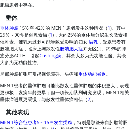
胞瘤患者中存在。
垂体
垂体肿瘤
15% 至 42% 的 MEN 1 患者发生这种情况（
1
)。其中
25％～90％是催乳素瘤 (
1
)，大约25%的垂体瘤分泌生长激素和
催乳素。催乳素过剩可能导致受影响的妇女
溢乳
，受累患者有
肢端肥大症，临床上与散发性
肢端肥大症
并无区别。约3%的肿
瘤分泌ACTH，引起
Cushing病
。其余大多为无功能性瘤。其余
大多为无功能性瘤。
局部肿瘤扩张可引起视觉障碍、头痛和
垂体功能减退
。
MEN 1患者的垂体肿瘤可能比散发性垂体肿瘤的体积更大，表现
更积极，发病年龄更早；但一项长期队列研究发现，MEN 1相关
垂体瘤进展更缓慢，与散发性垂体瘤相似（
2
)。
其他表现
MEN 1综合征患者5～15％发生类癌
，特别是那些来自胚胎前肠