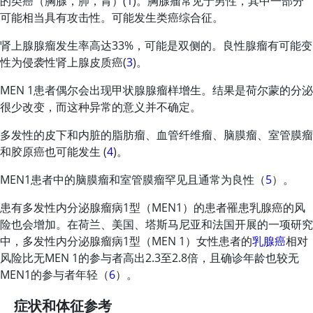
的类癌（胸腺，肺，胃）(
1
)。胸腺瘤常见于男性，其中一部分
可能相当具有攻击性。可能发生类癌综合征。
肾上腺腺瘤发生率高达33%，可能是双侧的。良性腺瘤有可能变
性为侵袭性肾上腺皮质癌(
3
)。
MEN 1患者偶尔会出现甲状腺腺瘤样增生。结果是荷尔蒙的分泌
很少改变，而这种异常的意义并不确定。
多发性的皮下和内脏的脂肪瘤、血管纤维瘤、脑膜瘤、室管膜瘤
和胶原癌也可能发生 (
4
)。
MEN1患者中的脑膜瘤和室管膜瘤罕见且通常为良性（
5
）。
患有多发性内分泌腺瘤病1型（MEN1）的患者罹患乳腺癌的风
险也会增加。在荷兰、美国、塔斯马尼亚和法国开展的一项研究
中，多发性内分泌腺瘤病1型（MEN 1）女性患者的
乳腺癌
相对
风险比无MEN 1的参与者高出2.3至2.8倍，且确诊年龄也较无
MEN1的参与者年轻（
6
）。
症状和体征参考