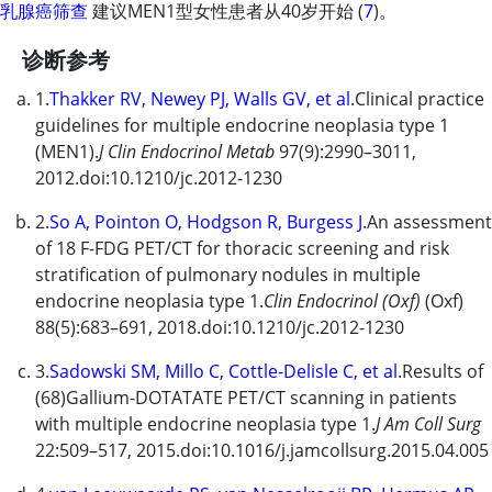
乳腺癌筛查
建议MEN1型女性患者从40岁开始 (
7
)。
诊断参考
1.
Thakker RV, Newey PJ, Walls GV, et al
.Clinical practice
guidelines for multiple endocrine neoplasia type 1
(MEN1).
J Clin Endocrinol Metab
97(9):2990–3011,
2012.doi:10.1210/jc.2012-1230
2.
So A, Pointon O, Hodgson R, Burgess J
.An assessment
of 18 F-FDG PET/CT for thoracic screening and risk
stratification of pulmonary nodules in multiple
endocrine neoplasia type 1.
Clin Endocrinol (Oxf)
(Oxf)
88(5):683–691, 2018.doi:10.1210/jc.2012-1230
3.
Sadowski SM, Millo C, Cottle-Delisle C, et al
.Results of
(68)Gallium-DOTATATE PET/CT scanning in patients
with multiple endocrine neoplasia type 1.
J Am Coll Surg
22:509–517, 2015.doi:10.1016/j.jamcollsurg.2015.04.005