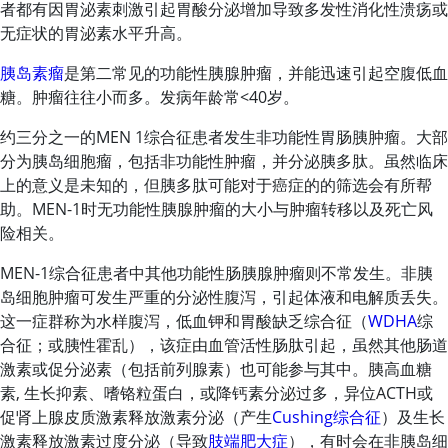
者都有因胃泌素刺激引起胃酸分泌增加导致多发性消化性溃疡或
无症状的胃泌素水平升高。
胰岛素瘤
是第二常见的功能性胰腺肿瘤，并能迅速引起空腹低血
糖。肿瘤往往小而多。发病年龄常<40岁。
约三分之一的MEN 1综合征患者发生非功能性胃肠胰肿瘤。大部
分为胰岛细胞瘤，包括非功能性肿瘤，并分泌胰多肽。虽然临床
上的意义是未知的，但胰多肽可能对于癌症的的筛选会有所帮
助。MEN-1时无功能性胰腺肿瘤的大小与肿瘤转移以及死亡风
险相关。
MEN-1综合征患者中其他功能性肠胰腺肿瘤则不常发生。非胰
岛细胞肿瘤可发生严重的分泌性腹泻，引起体液和电解质丢失。
这一症群称为水样腹泻，低血钾和胃酸缺乏综合征（
WDHA
综
合征；或胰性霍乱），该症由血管活性肠肽引起，虽然其他肠道
激素或促分泌素（包括前列腺素）也可能参与其中。
胰高血糖
素
,
生长抑素
、嗜铬粒蛋白，或
降钙素
分泌过多，异位ACTH或
促肾上腺皮质激素
释放激素分泌（产生
Cushing综合征
）及生长
激素释放激素过度分泌（导致
肢端肥大症
），有时会在非胰岛细