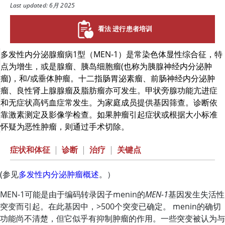
Last updated: 6月 2025
看法 进行患者培训
多发性内分泌腺瘤病1型（MEN-1）是常染色体显性综合征，特
点为增生，或是腺瘤、胰岛细胞瘤(也称为胰腺神经内分泌肿
瘤)，和/或垂体肿瘤。十二指肠胃泌素瘤、前肠神经内分泌肿
瘤、良性肾上腺腺瘤及脂肪瘤亦可发生。甲状旁腺功能亢进症
和无症状高钙血症常发生。为家庭成员提供基因筛查。诊断依
靠激素测定及影像学检查。如果肿瘤引起症状或根据大小标准
怀疑为恶性肿瘤，则通过手术切除。
症状和体征
|
诊断
|
治疗
|
关键点
(参见
多发性内分泌肿瘤概述
。）
MEN-1可能是由于编码转录因子menin的
MEN-1
基因发生失活性
突变而引起。在此基因中，>500个突变已确定。 menin的确切
功能尚不清楚，但它似乎有抑制肿瘤的作用。一些突变被认为与