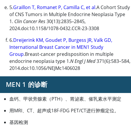
5.
Graillon T, Romanet P, Camilla C, et al
.A Cohort Study
of CNS Tumors in Multiple Endocrine Neoplasia Type
1.
Clin Cancer Res
30(13):2835–2845,
2024.doi:10.1158/1078-0432.CCR-23-3308
6.
Dreijerink KM, Goudet P, Burgess JR, Valk GD,
International Breast Cancer in MEN1 Study
Group
.Breast-cancer predisposition in multiple
endocrine neoplasia type 1.
N Engl J Med
371(6):583–584,
2014.doi:10.1056/NEJMc1406028
MEN 1 的诊断
血钙、
甲状旁腺素
（PTH）、胃泌素、催乳素水平测定
用MRI、CT、超声或18F-FDG PET/CT进行肿瘤定位。
基因检测