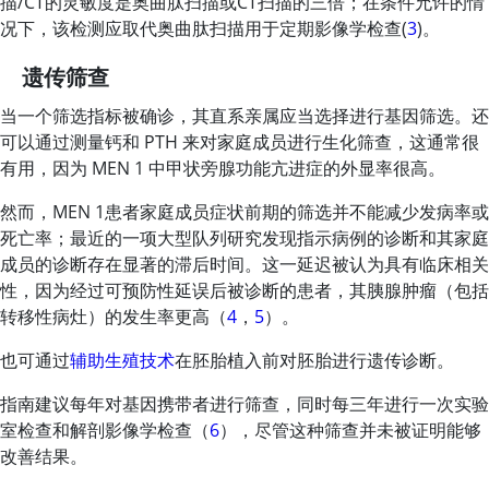
描/CT的灵敏度是奥曲肽扫描或CT扫描的三倍；在条件允许的情
况下，该检测应取代
奥曲肽
扫描用于定期影像学检查(
3
)。
遗传筛查
当一个筛选指标被确诊，其直系亲属应当选择进行基因筛选。还
可以通过测量钙和 PTH 来对家庭成员进行生化筛查，这通常很
有用，因为 MEN 1 中甲状旁腺功能亢进症的外显率很高。
然而，MEN 1患者家庭成员症状前期的筛选并不能减少发病率或
死亡率；最近的一项大型队列研究发现指示病例的诊断和其家庭
成员的诊断存在显著的滞后时间。这一延迟被认为具有临床相关
性，因为经过可预防性延误后被诊断的患者，其胰腺肿瘤（包括
转移性病灶）的发生率更高（
4
，
5
）。
也可通过
辅助生殖技术
在胚胎植入前对胚胎进行遗传诊断。
指南建议每年对基因携带者进行筛查，同时每三年进行一次实验
室检查和解剖影像学检查（
6
），尽管这种筛查并未被证明能够
改善结果。