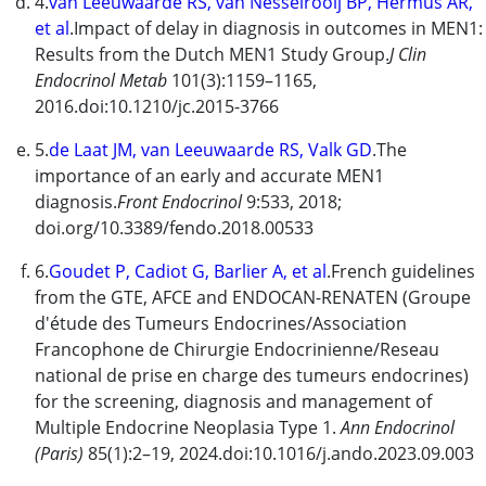
4.
van Leeuwaarde RS, van Nesselrooij BP, Hermus AR,
et al
.Impact of delay in diagnosis in outcomes in MEN1:
Results from the Dutch MEN1 Study Group.
J Clin
Endocrinol Metab
101(3):1159–1165,
2016.doi:10.1210/jc.2015-3766
5.
de Laat JM, van Leeuwaarde RS, Valk GD
.The
importance of an early and accurate MEN1
diagnosis.
Front Endocrinol
9:533, 2018;
doi.org/10.3389/fendo.2018.00533
6.
Goudet P, Cadiot G, Barlier A, et al
.French guidelines
from the GTE, AFCE and ENDOCAN-RENATEN (Groupe
d'étude des Tumeurs Endocrines/Association
Francophone de Chirurgie Endocrinienne/Reseau
national de prise en charge des tumeurs endocrines)
for the screening, diagnosis and management of
Multiple Endocrine Neoplasia Type 1.
Ann Endocrinol
(Paris)
85(1):2–19, 2024.doi:10.1016/j.ando.2023.09.003