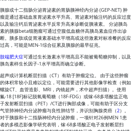
胰腺或十二指肠分泌胃泌素的胃肠胰神经内分泌 (GEP-NET) 肿
瘤是通过基础血浆胃泌素水平升高、胃泌素对输注钙的反应过度
以及输注钙后胃泌素水平反常升高来诊断
促胰液素
。 分泌
胰岛
素
的胰腺beta细胞瘤可通过空腹低血糖伴高
胰岛素
血症作出诊
断。胰多肽或促胃液素基础水平增高或这些激素对标准餐的反应
过高，可能是MEN-1综合征累及胰腺的最早征兆。
肢端肥大症
可通过生长激素水平增高且不能被葡萄糖抑制，以及
胰岛素
样生长因子-1水平增高而确立诊断。
超声或计算机断层扫描（CT）有助于肿瘤定位。 由于这些肿瘤
的体积常较小且难以定位，可能需要进行其他影像学检查（例如
螺旋CT、血管造影、MRI，内镜超声，术中超声扫描）。使用
氟-18 [18F]标记脱氧葡萄糖（18F-FDG）或
镓-68多塔酸盐
正电
子发射断层扫描（PET）/CT进行胸部成像，可能有助于区分支
气管肺神经内分泌肿瘤与良性肺结节，并识别胸腺类癌（
2
）。
对于胰腺和十二指肠神经内分泌肿瘤，一项针对26例MEN 1患
者的多模态影像学研究表明，
镓-68多塔酸
正电子发射断层扫