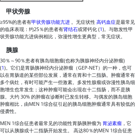
甲状旁腺
≥
95%的患者有
甲状旁腺功能亢进
。无症状性
高钙血症
是最常见
的临床表现：约25％的患者有
肾结石
或肾钙化 (
1
)。与散发性甲
状旁腺功能亢进病例相比，弥漫性增生更典型，常无症状。
胰腺
30％～90％患者有胰岛细胞瘤(也称为胰腺神经内分泌肿瘤)
(
1
)。它们是胃肠胰神经内分泌肿瘤（GEP-NET）的一种，也可
以在胃肠道的某些部位发展，通常在胃和十二指肠。肿瘤通常有
多个病灶，有时可能产生一些激素。多发性腺瘤或弥漫性胰岛细
胞增生也常发生；这种肿瘤可能会出现在十二指肠，而不是胰
腺。大约 30% 的肿瘤在诊断时已发生转移。与偶发的胰岛细胞
肿瘤相比，由MEN 1综合征引起的胰岛细胞肿瘤通常具有较低的
侵袭性。
MEN 1综合征患者最常见的功能性胃肠胰肿瘤为
胃泌素瘤
，它
可以从胰腺或十二指肠开始发生。 高达80％的MEN 1综合征患