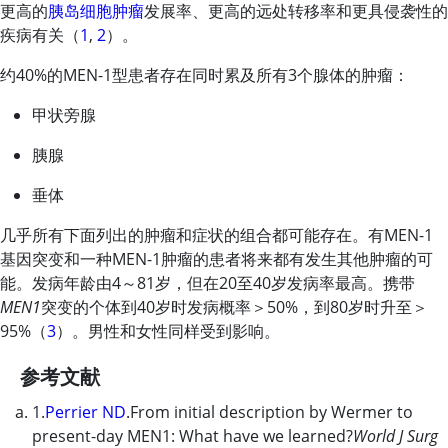
更高的
胰岛细胞肿瘤
发展率、更高的远处转移率和更具侵袭性的
疾病有关（
1
,
2
）。
约40%的MEN-1型患者存在同时累及所有3个腺体的肿瘤：
甲状旁腺
胰腺
垂体
几乎所有下面列出的肿瘤和症状的组合都可能存在。有MEN-1
基因突变和一种MEN-1肿瘤的患者将来都有发生其他肿瘤的可
能。发病年龄由4～81岁，但在20至40岁发病率最高。携带
MEN1
突变的个体到40岁时发病概率＞50%，到80岁时升至＞
95%（
3
）。男性和女性同样受到影响。
参考文献
1.
Perrier ND
.From initial description by Wermer to
present-day MEN1: What have we learned?
World J Surg