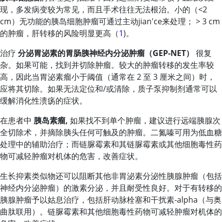
现，多发病变较为常见，而且手术往往无法根治。小的（<2
cm）无功能的胰岛细胞肿瘤可通过主动jian'ce来处理； > 3 cm
的肿瘤，肝转移的风险明显更高（
1
)。
治疗
分泌胃泌素的胃肠胰神经内分泌肿瘤（GEP-NET）
很复
杂。如果可能，找到并切除肿瘤。较大的肿瘤转移的发生率较
高，因此当胃泌素瘤小于阈值（通常在 2 至 3 厘米之间）时，
应将其切除。如果无法定位和/或清除，质子泵抑制剂通常可以
缓解消化性溃疡的症状。
在患者中
胰岛素瘤,
如果找不到单个肿瘤，建议进行远端胰腺次
全切除术，并摘除胰头任何可触及的肿瘤。二氮嗪可用为低血糖
处理中的辅助治疗；而链脲霉素和其链脲霉素或其他细胞毒性药
物可减轻肿瘤对机体的危害，改善症状。
生长抑素类似物还可以阻断其他非胃泌素分泌性胰腺肿瘤（包括
神经内分泌肿瘤）的激素分泌，并且耐受性良好。对于有转移的
胰腺肿瘤予以姑息治疗，包括肝动脉栓塞和干扰素-alpha（与奥
曲肽联用）。链脲霉素和其他细胞毒性药物可减轻肿瘤对机体的