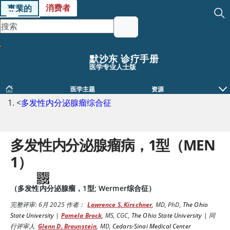
消费者
專業的
默沙东 诊疗手册
医学专业人士版
医学主题
资源
<
多发性内分泌腺瘤综合征
多发性内分泌腺瘤病，1型（MEN
1）
（多发性内分泌腺瘤，1型; Wermer综合征）
完整评审:
6月 2025
作者：
Lawrence S. Kirschner
,
MD, PhD
,
The Ohio
State University
|
Pamela Brock
,
MS, CGC
,
The Ohio State University
|
同
行评审人
Glenn D. Braunstein
,
MD
,
Cedars-Sinai Medical Center