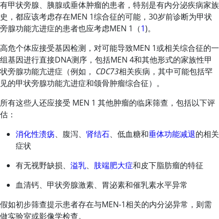
有甲状旁腺、胰腺或垂体肿瘤的患者，特别是有内分泌疾病家族
史，都应该考虑存在MEN 1综合征的可能，30岁前诊断为甲状
旁腺功能亢进症的患者也应考虑MEN 1（
1
)。
高危个体应接受基因检测，对可能导致MEN 1或相关综合征的一
组基因进行直接DNA测序，包括MEN 4和其他形式的家族性甲
状旁腺功能亢进症（例如，
CDC73
相关疾病，其中可能包括罕
见的甲状旁腺功能亢进症和颌骨肿瘤综合征）。
所有这些人还应接受 MEN 1 其他肿瘤的临床筛查，包括以下评
估：
消化性溃疡
、腹泻、
肾结石
、低血糖和
垂体功能减退
的相关
症状
有无视野缺损、
溢乳
、
肢端肥大症
和皮下脂肪瘤的特征
血清钙、甲状旁腺激素、胃泌素和催乳素水平异常
假如初步筛查提示患者存在与MEN-1相关的内分泌异常，则需
做实验室或影像学检查。