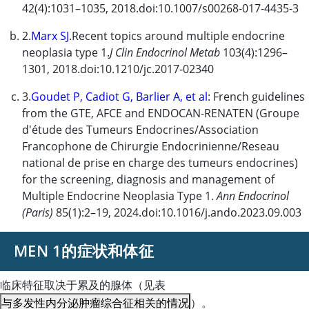
42(4):1031–1035, 2018.doi:10.1007/s00268-017-4435-3
2.
Marx SJ
.Recent topics around multiple endocrine
neoplasia type 1.
J Clin Endocrinol Metab
103(4):1296–
1301, 2018.doi:10.1210/jc.2017-02340
3.
Goudet P, Cadiot G, Barlier A, et al
: French guidelines
from the GTE, AFCE and ENDOCAN-RENATEN (Groupe
d'étude des Tumeurs Endocrines/Association
Francophone de Chirurgie Endocrinienne/Reseau
national de prise en charge des tumeurs endocrines)
for the screening, diagnosis and management of
Multiple Endocrine Neoplasia Type 1.
Ann Endocrinol
(Paris)
85(1):2–19, 2024.doi:10.1016/j.ando.2023.09.003
MEN 1的症状和体征
临床特征取决于累及的腺体（见表
与多发性内分泌肿瘤综合征相关的情况
）。