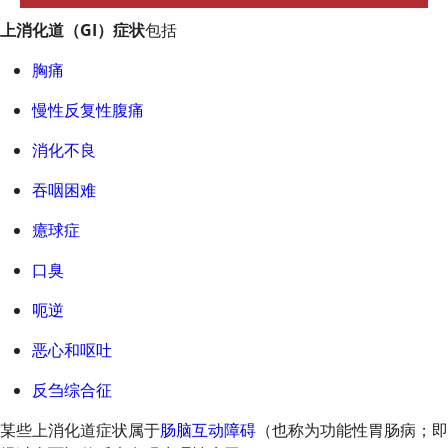
上消化道（GI）症状
包括
胸痛
慢性反复性腹痛
消化不良
吞咽困难
癔球症
口臭
呃逆
恶心和呕吐
反刍综合征
某些上消化道症状属于
肠脑互动障碍
（也称为功能性胃肠病；即