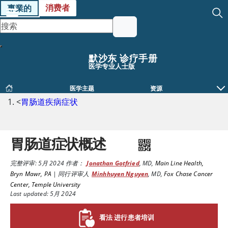
消费者
專業的
默沙东 诊疗手册
医学专业人士版
医学主题
资源
<
胃肠道疾病症状
胃肠道症状概述
完整评审:
5月 2024
作者：
Jonathan Gotfried
,
MD
,
Main Line Health,
Bryn Mawr, PA
|
同行评审人
Minhhuyen Nguyen
,
MD
,
Fox Chase Cancer
Center, Temple University
Last updated: 5月 2024
看法 进行患者培训