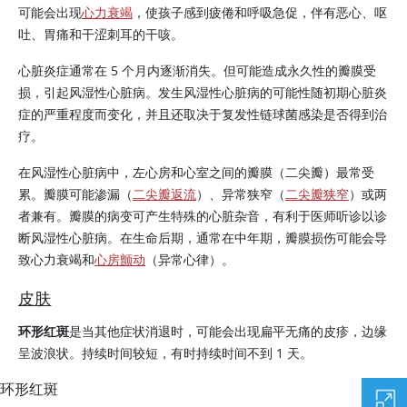
可能会出现
心力衰竭
，使孩子感到疲倦和呼吸急促，伴有恶心、呕
吐、胃痛和干涩刺耳的干咳。
心脏炎症通常在 5 个月内逐渐消失。但可能造成永久性的瓣膜受
损，引起风湿性心脏病。发生风湿性心脏病的可能性随初期心脏炎
症的严重程度而变化，并且还取决于复发性链球菌感染是否得到治
疗。
在风湿性心脏病中，左心房和心室之间的瓣膜（二尖瓣）最常受
累。瓣膜可能渗漏（
二尖瓣返流
）、异常狭窄（
二尖瓣狭窄
）或两
者兼有。瓣膜的病变可产生特殊的心脏杂音，有利于医师听诊以诊
断风湿性心脏病。在生命后期，通常在中年期，瓣膜损伤可能会导
致心力衰竭和
心房颤动
（异常心律）。
皮肤
环形红斑
是当其他症状消退时，可能会出现扁平无痛的皮疹，边缘
呈波浪状。持续时间较短，有时持续时间不到 1 天。
环形红斑