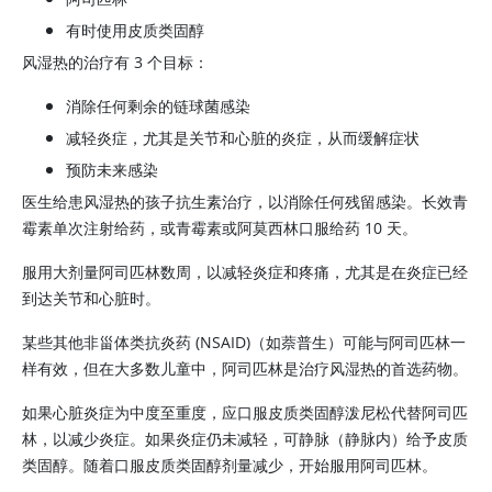
有时使用皮质类固醇
风湿热的治疗有 3 个目标：
消除任何剩余的链球菌感染
减轻炎症，尤其是关节和心脏的炎症，从而缓解症状
预防未来感染
医生给患风湿热的孩子抗生素治疗，以消除任何残留感染。长效青
霉素单次注射给药，或青霉素或阿莫西林口服给药 10 天。
服用大剂量阿司匹林数周，以减轻炎症和疼痛，尤其是在炎症已经
到达关节和心脏时。
某些其他非甾体类抗炎药 (NSAID)（如萘普生）可能与
阿司匹林
一
样有效，但在大多数儿童中，
阿司匹林
是治疗风湿热的首选药物。
如果心脏炎症为中度至重度，应口服皮质类固醇泼尼松代替
阿司匹
林
，以减少炎症。如果炎症仍未减轻，可静脉（静脉内）给予皮质
类固醇。随着口服皮质类固醇剂量减少，开始服用
阿司匹林
。