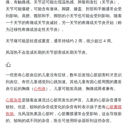
痛，有触痛感。关节还可能出现温热感、肿胀和发红（关节炎）。
关节可能僵硬，可能含有液体。脚踝、膝盖、肘部和手腕通常会受
到影响。肩膀、髋部和手、脚部的小关节也可能会受到影响。随着
一个关节的疼痛或关节炎减轻，另一关节的疼痛或关节炎开始（称
为迁移性疼痛或游走性关节炎）。
关节痛可能是轻度或重度，通常持续约 2 周，很少超过 4 周。
风湿热不会造成长期的关节损害或长期关节炎。
心
一些患有心脏炎症的儿童没有症状，数年后发现心脏损害时才意识
到炎症。有些儿童感觉到心跳加速。其他儿童有因心脏周围的囊发
炎引起的胸痛（
心包炎
）。儿童可能发高烧、胸痛或两者兼有。
心脏杂音
是随着血液流过心脏而发生的声音。儿童的心脏杂音通常
较轻。但是，较响的杂音或变化的杂音有时表示孩子患有
心脏瓣膜
疾病
。当风湿热累及心脏时，心脏瓣膜通常会受影响，这会导致新
的、较响的或不同的杂音，医生可使用听诊器听到这些杂音。