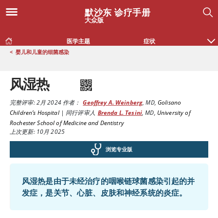
默沙东 诊疗手册
大众版
医学主题
症状
<
婴儿和儿童的细菌感染
风湿热
完整评审:
2月 2024
作者：
Geoffrey A. Weinberg
,
MD
,
Golisano
Children’s Hospital
|
同行评审人
Brenda L. Tesini
,
MD
,
University of
Rochester School of Medicine and Dentistry
上次更新: 10月 2025
浏览专业版
风湿热是由于未经治疗的咽喉链球菌感染引起的并
发症，是关节、心脏、皮肤和神经系统的炎症。