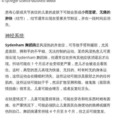
© Springer Science+Business Media
患有心脏或关节炎症的儿童的皮肤下可能会形成
小而坚硬、无痛的
肿块
（结节）。结节通常出现在受累关节附近，并在一段时间后消
失。
神经系统
Sydenham 舞蹈病
是风湿热的并发症，可导致手臂和腿部，尤其
是面部、脚和手的不平稳、无法控制的运动。某些风湿热患儿可逐
渐出现 Sydenham 舞蹈病，但通常仅在所有其他症状消退后才出
现。抖动可能在 1 个月后才会变得更严重，患儿才会被送去看医
生。这时，典型的患儿表现为快速、无目的、时有时无的身体运
动，这些运动会在睡眠时消失。这些运动可能涉及眼部之外的任何
肌肉。这些运动可能始于手，然后扩散至脚和脸。做鬼脸（面部表
情扭曲）很常见。儿童可能会咂舌，或者反复吐舌头。
在轻度情况下，儿童可能显得笨拙，可能在穿衣和吃东西时稍有困
难。在严重情况下，可能必须防止儿童因其自身摆动的胳膊或腿而
伤到自己。舞蹈病通常持续 4 个月至 8 个月，但之后可能复发。