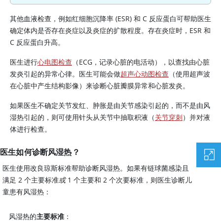
其他血液检查，例如红细胞沉降率 (ESR) 和 C 反应蛋白可帮助医生
确定体内是否存在炎症以及炎症的扩散程度。存在炎症时，ESR 和
C 反应蛋白升高。
医生进行
心电图检查
（ECG，记录心脏的电活动），以查找由心脏
发炎引起的异常心律。医生可能会做
超声心动图检查
（使用超声波
在心脏中产生结构影像）来诊断心脏瓣膜异常和心脏发炎。
如果医生不确定关节发红、肿胀是由关节感染引起的，而不是由风
湿热引起的，则可使用针头从关节中抽取积液（
关节穿刺
）并对液
体进行检查。
医生如何诊断风湿热？
医生使用改良琼斯标准帮助诊断风湿热。如果有链球菌感染且
满足 2 个主要标准
或
1 个主要和 2 个次要标准，则医生诊断儿
童患有风湿热：
风湿热的
主要标准
：