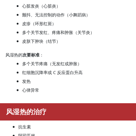
心脏发炎（心脏炎）
颤抖、无法控制的动作（小舞蹈病）
皮疹（环形红斑）
多个关节发红、疼痛和肿胀（关节炎）
皮肤下肿块（结节）
风湿热的
次要标准
：
多个关节疼痛（无发红或肿胀）
红细胞沉降率或 C 反应蛋白升高
发热
心律异常
风湿热的治疗
抗生素
阿司匹林