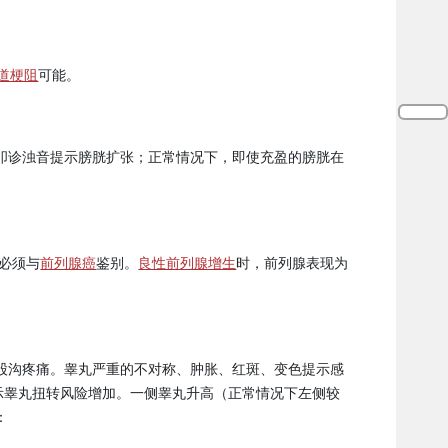
道梗阻
可能。
叩诊浊音提示膀胱扩张；正常情况下，即使充盈的膀胱在
必须与
前列腺癌
鉴别。
良性前列腺增生
时，前列腺表现为
股沟疼痛。睾丸严重的不对称、肿胀、红斑、变色提示感
ty）预示睾丸扭转风险增加。一侧睾丸升高（正常情况下左侧较
：