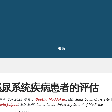
资源
泌尿系统疾病患者的评估
评审:
3月 2025
作者：
Geetha Maddukuri
,
MD
,
Saint Louis University
vin Jaipaul
,
MD, MHS
,
Loma Linda University School of Medicine