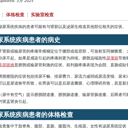
 updated: 3月 2025
|
体格检查
|
实验室检查
泌尿系统疾病的患者可能有与肾脏以及泌尿生殖道其他部位相关的症状。
尿系统疾病患者的病史
于肾脏或输尿管的疼痛常模糊定位于腰部或低背部，可放射至同侧髂窝、
卧床不起。如果是感染引起的疼痛则更为持续。膀胱远端急性
尿潴留
导致
排尿困难
是膀胱或输尿管刺激的症状。前列腺疼痛表现为会阴、直肠或耻
膀胱梗阻的症状包括排尿不畅、排尿费力、尿流力减弱或尿流变细、尿末
可以是尿道狭窄所致，在男孩可以是后尿道瓣膜、心理障碍所致，若是新
（尿中有空气）提示膀胱阴道瘘、膀胱肠道瘘、输尿管肠道瘘。后两者可
的肾盂肾炎引起。
尿系统疾病患者的体格检查
检查集中于肋脊角、腹部、直肠、腹股沟、生殖器。女性有泌尿系统症状