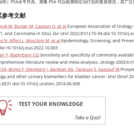
创伤）PSA水平升高。测量 PSA 可以检测癌症治疗后的复发情况；其广
试参考文献
juk M, Burger M, Capoun O, et al
.European Association of Urology
T1, and Carcinoma in Situ).
Eur Urol
2022;81(1):75-94.doi:10.1016/j.
o N, Afferi L, Moschini M, et al
.Epidemiology, Screening, and Preve
doi:10.1016/j.euo.2022.10.003
an Y, Roehrborn CG
.Sensitivity and specificity of commonly availa
mprehensive literature review and meta-analyses.
Urology
2003;61(1
i FA, Brimo F, Steinberg J, Aprikian AG, Tanguay S, Kassouf W
.Prospe
logy and other urinary biomarkers for bladder cancer.
Urol Oncol
20
6.6E31.doi:10.1016/j.urolonc.2014.06.008
TEST YOUR KNOWLEDGE
Take a Quiz!