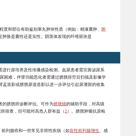
的程度和部位有助鉴别睾丸肿块性质（例如：精液囊肿、
附
定肿胀是囊性还是实性。阴茎体发现的纤维斑块是
需进行尿培养及性传播感染检测。血尿患者需完善泌尿系
排尿困难，伴肾功能恶化者需通过膀胱排空后扫描及影像学
肾盂造影或膀胱尿道造影以进一步评估引起尿潴留的收集
者的膀胱癌诊断评估。可作为
膀胱镜
的辅助手段，对高级
胱癌筛查，但可能对高危人群有益（
2
）。膀胱肿瘤抗原检
。前列腺癌和一些常见非癌性疾病（如
良性前列腺增生
、感