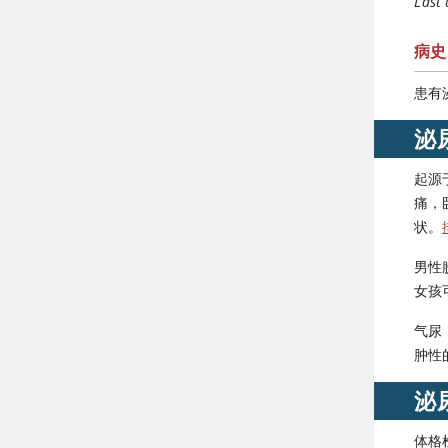
Last
病史
患有
泌
起源
痛，
状。
男性
女孩
气尿
肿性
泌
体格