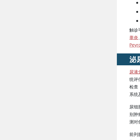
触诊
睾炎
Peyr
泌
尿液
统评
检查
系统
尿细
别肿
测对
前列