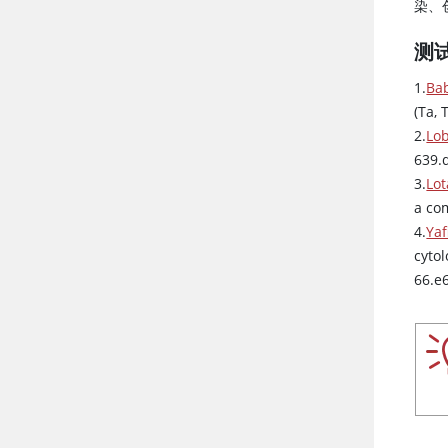
染、
测
1.
Bab
(Ta, 
2.
Lob
639.
3.
Lot
a co
4.
Yaf
cyto
66.e