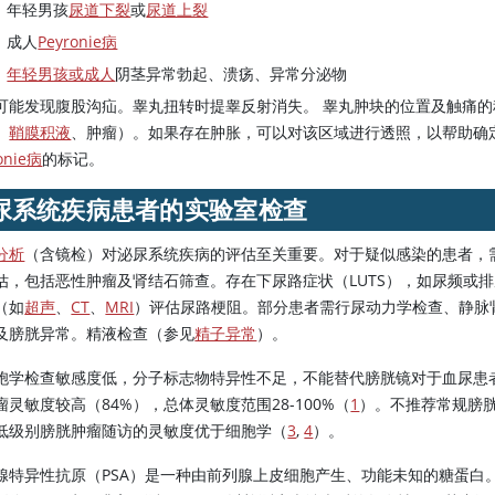
年轻男孩
尿道下裂
或
尿道上裂
成人
Peyronie病
年轻男孩或成人
阴茎异常勃起、溃疡、异常分泌物
可能发现腹股沟疝。睾丸扭转时提睾反射消失。 睾丸肿块的位置及触痛
、
鞘膜积液
、肿瘤）。如果存在肿胀，可以对该区域进行透照，以帮助确
onie病
的标记。
尿系统疾病患者的实验室检查
分析
（含镜检）对泌尿系统疾病的评估至关重要。对于疑似感染的患者，
估，包括恶性肿瘤及肾结石筛查。存在下尿路症状（LUTS），如尿频或
（如
超声
、
CT
、
MRI
）评估尿路梗阻。部分患者需行尿动力学检查、静脉
及膀胱异常。精液检查（参见
精子异常
）。
胞学检查敏感度低，分子标志物特异性不足，不能替代膀胱镜对于血尿患
瘤灵敏度较高（84%），总体灵敏度范围28-100%（
1
）。不推荐常规膀
低级别膀胱肿瘤随访的灵敏度优于细胞学（
3
,
4
）。
腺特异性抗原（PSA）是一种由前列腺上皮细胞产生、功能未知的糖蛋白