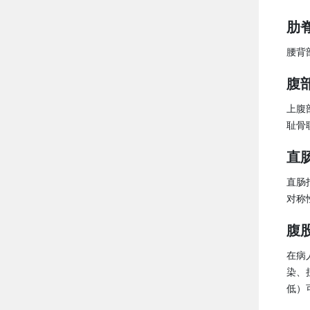
肋
腰背
腹
上腹
耻骨
直
直肠
对称
腹
在病
染、
低）