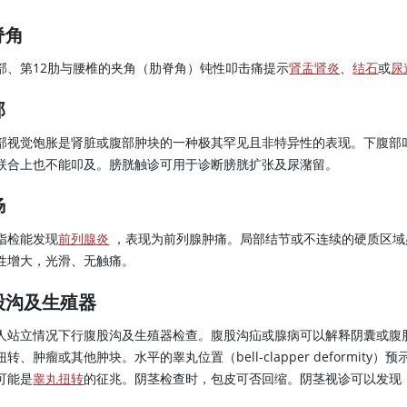
脊角
部、第12肋与腰椎的夹角（肋脊角）钝性叩击痛提示
肾盂肾炎
、
结石
或
尿
部
部视觉饱胀是肾脏或腹部肿块的一种极其罕见且非特异性的表现。下腹部
联合上也不能叩及。膀胱触诊可用于诊断膀胱扩张及尿潴留。
肠
指检能发现
前列腺炎
，表现为前列腺肿痛。局部结节或不连续的硬质区域
性增大，光滑、无触痛。
股沟及生殖器
人站立情况下行腹股沟及生殖器检查。腹股沟疝或腺病可以解释阴囊或腹
扭转、肿瘤或其他肿块。水平的睾丸位置（bell-clapper deformi
可能是
睾丸扭转
的征兆。阴茎检查时，包皮可否回缩。阴茎视诊可以发现