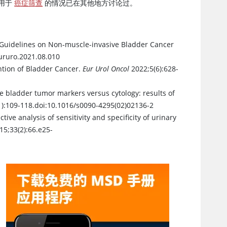
泛用于
癌症筛查
的情况已在其他地方讨论过。
 Guidelines on Non-muscle-invasive Bladder Cancer
eururo.2021.08.010
ntion of Bladder Cancer.
Eur Urol Oncol
2022;5(6):628-
ble bladder tumor markers versus cytology: results of
):109-118.doi:10.1016/s0090-4295(02)02136-2
ctive analysis of sensitivity and specificity of urinary
15;33(2):66.e25-