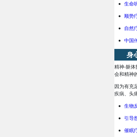
生命
顺势
自然
中国
身
精神-躯
会和精神
因为有充
疾病、头
生物
引导
催眠