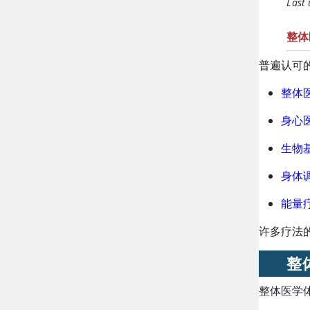
Last
整体
普遍认可
整体
身心
生物
身体
能量
许多疗法
整
整体医学