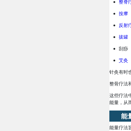
整脊
按摩
反射
拔罐
刮痧
艾灸
针灸有时
整骨疗法
这些疗法
能量，从
能
能量疗法