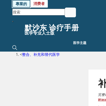
消费者
專業的
默沙东 诊疗手册
医学专业人士版
医学主题
<
整合、补充和替代医学
完整
Was