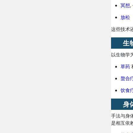
冥想
放松
这些技术
生
以生物学
草药
螯合
饮食
身
手法与身
是相互依