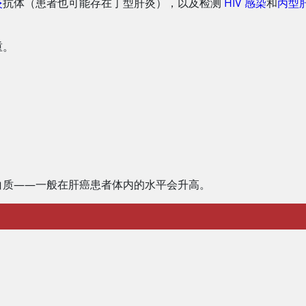
炎
抗体（患者也可能存在丁型肝炎），以及检测
HIV 感染
和
丙型
重。
白质——一般在肝癌患者体内的水平会升高。