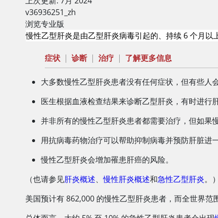
上次更新: 7月 2024
v36936251_zh
浏览专业版
慢性乙型肝炎是由乙型肝炎病毒引起的、持续 6 个月以
症状
|
诊断
|
治疗
|
了解更多信息
大多数慢性乙型肝炎患者没有任何症状，但有些人
医生根据血液检查结果来诊断乙型肝炎，有时进行
并非所有的慢性乙型肝炎患者都需要治疗，但如果
用抗病毒药物治疗可以帮助抑制病毒并预防肝脏进
慢性乙型肝炎会增加罹患肝癌的风险。
（也请参见
肝炎概述
、
慢性肝炎概述
和
急性乙型肝炎
。
美国预计有 862,000 的慢性乙型肝炎患者，而全世界范围