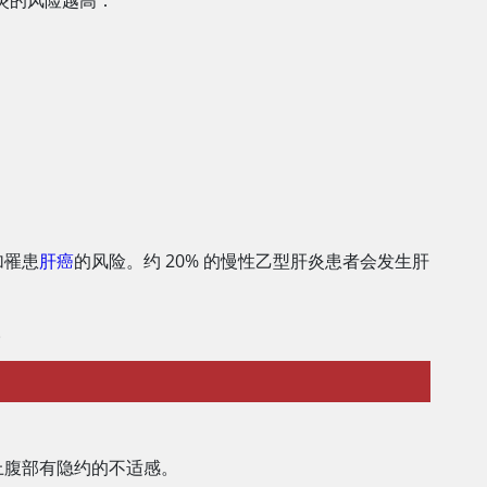
炎的风险越高：
加罹患
肝癌
的风险。约 20% 的慢性乙型肝炎患者会发生肝
。
上腹部有隐约的不适感。