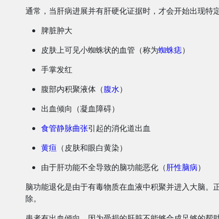
通常，当肝病进展并有肝硬化证据时，才会开始出现特
脾脏肿大
皮肤上可见小蜘蛛状的血管（称为
蜘蛛痣
）
手掌发红
腹部内积聚液体（
腹水
）
出血倾向（凝血障碍）
食管静脉曲张
引起的消化道出血
黄疸
（皮肤和眼白黄染）
由于肝功能不全导致的脑功能恶化（
肝性脑病
）
脑功能退化是由于有毒物质在血液中积聚并进入大脑。
除。
患者有出血倾向，因为受损的肝脏不能够合成足够的帮