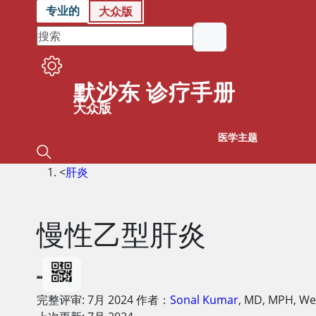
专业的
大众版
默沙东 诊疗手册
大众版
医学主题
<
肝炎
慢性乙型肝炎
完整评审:
7月 2024
作者：
Sonal Kumar
,
MD, MPH
,
Wei