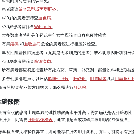
应询问所有患者的饮酒史。
患者应该
筛查乙型或丙型肝炎
。
>
40岁的患者需筛查
血色病
。
<
30岁患者需筛查
Wilson病
。
大多数患者特别是年轻或中年女性应筛查自身免疫性疾病
有患
疟疾
和
血吸虫病
危险的患者应进行相应的检查。
早发性阻塞性肺病患者（尤其是无吸烟史的患者）或不明原因肝功能升
<30岁患者需筛查
脂泻病病
。
所有患者都应彻底检查所有处方药、草药、补充剂、能量饮料和近期抗
多普勒腹部超声可以评估
脂肪性肝病
、
肝硬化
、
胆道问题
以及
门静脉和
所有的检查都不能发现病因，那么需进行
肝活检
。
性磷酸酶
没有症状的患者出现单独的碱性磷酸酶水平升高，需要确认是否肝脏源性，
于肝脏，则需要
肝脏影像检查
，通常用超声或核磁共振胆胰管成像检查。
像学检查未见结构性异常，则可能存在肝内胆汁淤积，并且可能提示有接