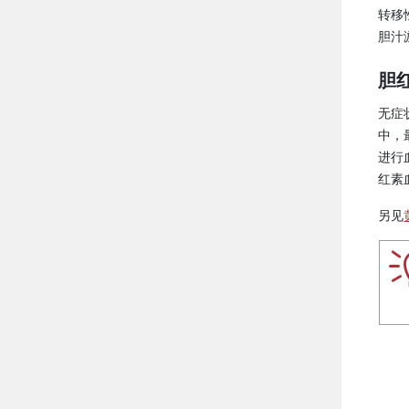
转移
胆汁
胆
无症
中，
进行
红素
另见