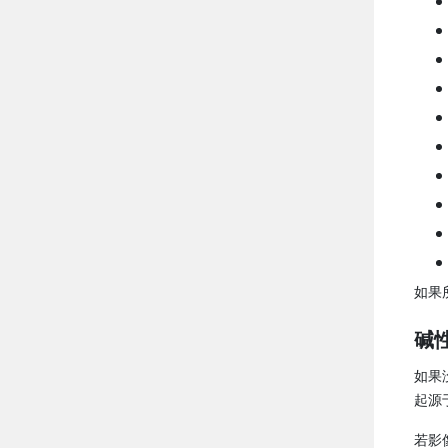
如果
碱
如果
起源
若影