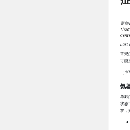
完整
Thoma
Cente
Last
常规
可能
（也
氨
单独
状态
在，