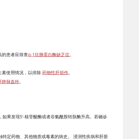
高的患者应筛查
α-1抗胰蛋白酶缺乏症
。
生素使用情况，以排除
药物性肝损伤
。
肝静脉血栓
。
如果发现5‘-核苷酸酶或者谷氨酰胺转肽酶升高。若确诊
触特定药物、其他物质或毒素的病史。 浸润性疾病和肝脏