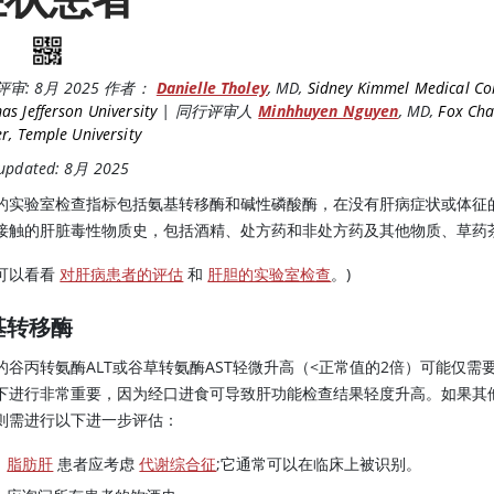
评审:
8月 2025
作者：
Danielle Tholey
,
MD
,
Sidney Kimmel Medical Col
s Jefferson University
|
同行评审人
Minhhuyen Nguyen
,
MD
,
Fox Cha
r, Temple University
 updated: 8月 2025
的实验室检查指标包括氨基转移酶和碱性磷酸酶，在没有肝病症状或体征
接触的肝脏毒性物质史，包括酒精、处方药和非处方药及其他物质、草药
可以看看
对肝病患者的评估
和
肝胆的实验室检查
。)
基转移酶
的谷丙转氨酶ALT或谷草转氨酶AST轻微升高（
<
正常值的2倍）可能仅需
下进行非常重要，因为经口进食可导致肝功能检查结果轻度升高。如果其
则需进行以下进一步评估：
脂肪肝
患者应考虑
代谢综合征
;它通常可以在临床上被识别。