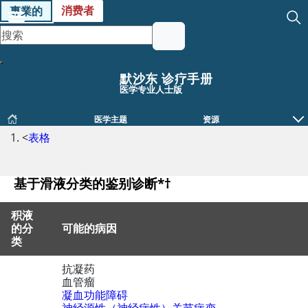
消费者
專業的
默沙东 诊疗手册
医学专业人士版
医学主题
资源
<
表格
基于滑液分类的鉴别诊断*†
积液
的分
可能的病因
类
抗凝药
基于滑液分类的鉴别诊断*†
血管瘤
凝血功能障碍