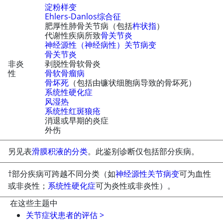
淀粉样变
Ehlers-Danlos综合征
肥厚性肺骨关节病（包括
杵状指
）
代谢性疾病所致
骨关节炎
神经源性（神经病性）关节病变
骨关节炎
非炎
剥脱性骨软骨炎
性
骨软骨瘤病
骨坏死
（包括由镰状细胞病导致的骨坏死）
系统性硬化症
风湿热
系统性红斑狼疮
消退或早期的炎症
外伤
另见表
滑膜积液的分类
。此鉴别诊断仅包括部分疾病。
†部分疾病可跨越不同分类（如
神经源性关节病变
可为血性
或非炎性；
系统性硬化症
可为炎性或非炎性）。
在这些主题中
关节症状患者的评估
>