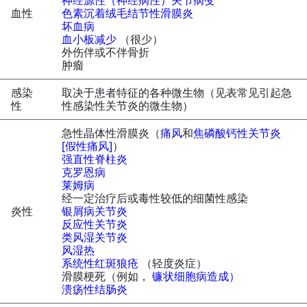
神经源性（神经病性）关节病变
血性
色素沉着绒毛结节性滑膜炎
坏血病
血小板减少
（很少）
外伤伴或不伴骨折
肿瘤
感染
取决于患者特征的各种微生物（见表常见引起急
性
性感染性关节炎的微生物）
急性晶体性滑膜炎（
痛风
和
焦磷酸钙性关节炎
[假性痛风]
）
强直性脊柱炎
克罗恩病
莱姆病
经一定治疗后或毒性较低的细菌性感染
炎性
银屑病关节炎
反应性关节炎
类风湿关节炎
风湿热
系统性红斑狼疮
（轻度炎症）
滑膜梗死（例如，
镰状细胞病造成）
溃疡性结肠炎