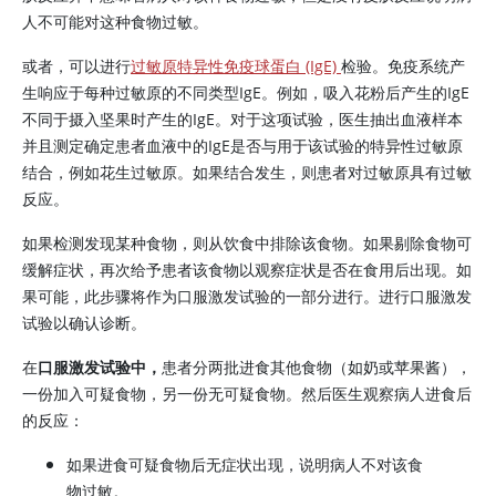
人不可能对这种食物过敏。
或者，可以进行
过敏原特异性免疫球蛋白 (IgE)
检验。免疫系统产
生响应于每种过敏原的不同类型IgE。例如，吸入花粉后产生的IgE
不同于摄入坚果时产生的IgE。对于这项试验，医生抽出血液样本
并且测定确定患者血液中的IgE是否与用于该试验的特异性过敏原
结合，例如花生过敏原。如果结合发生，则患者对过敏原具有过敏
反应。
如果检测发现某种食物，则从饮食中排除该食物。如果剔除食物可
缓解症状，再次给予患者该食物以观察症状是否在食用后出现。如
果可能，此步骤将作为口服激发试验的一部分进行。进行口服激发
试验以确认诊断。
在
口服激发试验中，
患者分两批进食其他食物（如奶或苹果酱），
一份加入可疑食物，另一份无可疑食物。然后医生观察病人进食后
的反应：
如果进食可疑食物后无症状出现，说明病人不对该食
物过敏。