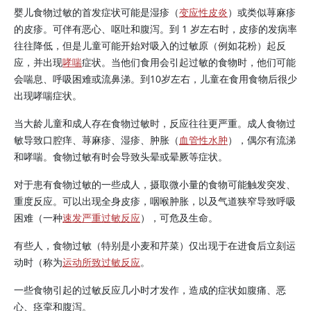
婴儿食物过敏的首发症状可能是湿疹（
变应性皮炎
）或类似荨麻疹
的皮疹。可伴有恶心、呕吐和腹泻。到 1 岁左右时，皮疹的发病率
往往降低，但是儿童可能开始对吸入的过敏原（例如花粉）起反
应，并出现
哮喘
症状。当他们食用会引起过敏的食物时，他们可能
会喘息、呼吸困难或流鼻涕。到10岁左右，儿童在食用食物后很少
出现哮喘症状。
当大龄儿童和成人存在食物过敏时，反应往往更严重。成人食物过
敏导致口腔痒、荨麻疹、湿疹、肿胀（
血管性水肿
），偶尔有流涕
和哮喘。食物过敏有时会导致头晕或晕厥等症状。
对于患有食物过敏的一些成人，摄取微小量的食物可能触发突发、
重度反应。可以出现全身皮疹，咽喉肿胀，以及气道狭窄导致呼吸
困难（一种
速发严重过敏反应
），可危及生命。
有些人，食物过敏（特别是小麦和芹菜）仅出现于在进食后立刻运
动时（称为
运动所致过敏反应
。
一些食物引起的过敏反应几小时才发作，造成的症状如腹痛、恶
心、痉挛和腹泻。