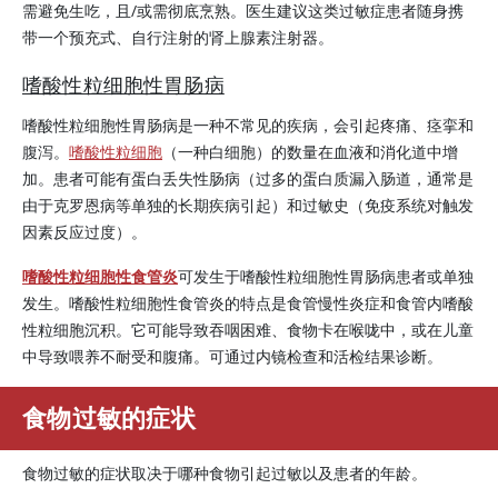
需避免生吃，且/或需彻底烹熟。医生建议这类过敏症患者随身携
带一个预充式、自行注射的肾上腺素注射器。
嗜酸性粒细胞性胃肠病
嗜酸性粒细胞性胃肠病是一种不常见的疾病，会引起疼痛、痉挛和
腹泻。
嗜酸性粒细胞
（一种白细胞）的数量在血液和消化道中增
加。患者可能有蛋白丢失性肠病（过多的蛋白质漏入肠道，通常是
由于克罗恩病等单独的长期疾病引起）和过敏史（免疫系统对触发
因素反应过度）。
嗜酸性粒细胞性食管炎
可发生于嗜酸性粒细胞性胃肠病患者或单独
发生。嗜酸性粒细胞性食管炎的特点是食管慢性炎症和食管内嗜酸
性粒细胞沉积。它可能导致吞咽困难、食物卡在喉咙中，或在儿童
中导致喂养不耐受和腹痛。可通过内镜检查和活检结果诊断。
食物过敏的症状
食物过敏的症状取决于哪种食物引起过敏以及患者的年龄。