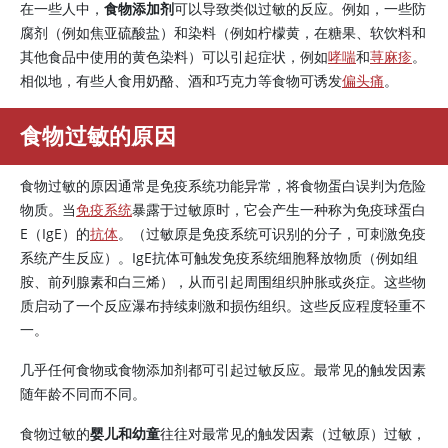
在一些人中，
食物添加剂
可以导致类似过敏的反应。例如，一些防
腐剂（例如焦亚硫酸盐）和染料（例如柠檬黄，在糖果、软饮料和
其他食品中使用的黄色染料）可以引起症状，例如
哮喘
和
荨麻疹
。
相似地，有些人食用奶酪、酒和巧克力等食物可诱发
偏头痛
。
食物过敏的原因
食物过敏的原因通常是免疫系统功能异常，将食物蛋白误判为危险
物质。当
免疫系统
暴露于过敏原时，它会产生一种称为免疫球蛋白
E（IgE）的
抗体
。（过敏原是免疫系统可识别的分子，可刺激免疫
系统产生反应）。IgE抗体可触发免疫系统细胞释放物质（例如组
胺、前列腺素和白三烯），从而引起周围组织肿胀或炎症。这些物
质启动了一个反应瀑布持续刺激和损伤组织。这些反应程度轻重不
一。
几乎任何食物或食物添加剂都可引起过敏反应。最常见的触发因素
随年龄不同而不同。
食物过敏的
婴儿和幼童
往往对最常见的触发因素（过敏原）过敏，