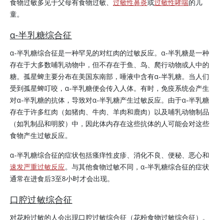
食物过敏多见于父母有食物过敏、
过敏性鼻炎
或
过敏性哮喘
的儿
童。
α-半乳糖综合征
α-半乳糖综合征是一种罕见的对红肉的过敏反应。α-半乳糖是一种
存在于大多数哺乳动物中，但不存在于鱼、鸟、爬行动物或人中的
糖。孤星蜱主要分布在美国东南部，唾液中含有α-半乳糖。当人们
受到孤星蜱叮咬，α-半乳糖便会传入人体。有时，免疫系统会产生
对α-半乳糖的抗体，导致对α-半乳糖产生过敏反应。由于α-半乳糖
存在于许多红肉（如猪肉、牛肉、羊肉和鹿肉）以及哺乳动物制品
（如乳制品和明胶）中，因此体内存在这些抗体的人可能会对这些
食物产生过敏反应。
α-半乳糖综合征的症状包括瘙痒性皮疹、消化不良、便秘、恶心和
速发严重过敏反应
。与其他食物过敏不同，α-半乳糖综合征的症状
通常在进食后3至8小时才会出现。
口腔过敏综合征
对花粉过敏的人会出现口腔过敏综合征（花粉食物过敏综合征）。