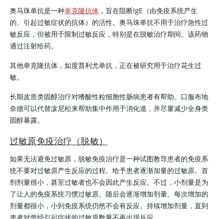
奥马珠单抗是一种
单克隆抗体
，旨在阻断IgE（由免疫系统产生
的、引起过敏症状的抗体）的活性。
奥马珠单抗
不用于治疗急性过
敏反应，但被用于限制过敏反应，特别是在脱敏治疗期间。该药物
通过注射给药。
其他单克隆抗体，如度普利尤单抗，正在被研究用于治疗花生过
敏。
长期皮质类固醇治疗对嗜酸性粒细胞性肠病患者有帮助。口服布地
奈德可以代替泼尼松来帮助集中作用于消化道，并尽量减少全身类
固醇暴露。
过敏原免疫治疗（脱敏）
如果无法避免过敏原，脱敏免疫治疗是一种试图教导患者的免疫系
统不要对过敏原产生反应的过程。给予患者逐渐加量的过敏原。首
剂剂量很小，甚至过敏者也不会因此产生反应。不过，小剂量是为
了让人的免疫系统习惯过敏原。随后会逐渐增加剂量。每次增加的
剂量都很小，小到免疫系统仍然不会有反应。持续增加剂量，直到
患者对曾经引起症状的过敏原数量不再出现反应。