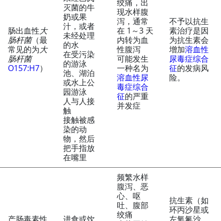
绞痛，出
灭菌的牛
现水样腹
奶或果
泻，通常
不予以抗生
汁，或者
肠出血性
大
在 1～3 天
素治疗是因
未经处理
肠杆菌
（最
内转为血
为抗生素会
的水
常见的为
大
性腹泻
增加
溶血性
在受污染
肠杆菌
可能发生
尿毒症综合
的游泳
O157:H7
）
一种名为
征
的发病风
池、湖泊
溶血性尿
险。
或水上公
毒症综合
园游泳
征
的严重
人与人接
并发症
触
接触被感
染的动
物，然后
把手指放
在嘴里
频繁水样
腹泻、恶
心、呕
抗生素（如
吐、腹部
环丙沙星或
绞痛
产肠毒素性
进食或饮
左氧氟沙