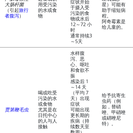
症状开始
大肠杆菌
用受污染
星）可能有
于摄入受
（引起
旅行
的水或食
助于缩短病
污染的食
者腹泻
）
物
程。
物或水后
阿奇霉素是
12～72 小
给儿童的。
时
通常持续3
～5天
水样腹
泻、恶
心、呕吐
和食欲不
振
感染后 1
～14 天
喝或吃受
（平均 7
给予抗寄生
污染的水
天）出现
虫药（例
或食物
症状
如，替硝
贾第鞭毛虫
尤其是在
可能出现
唑、甲硝唑
日托中心
更长期的
或硝唑尼
的人与人
疾病（持
特）。
接触
续数天至
数周），