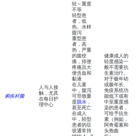
轻～重度
不等
轻型患
者，低
热、水样
腹泻
重型患
者，高
热，严重
的腹绞
健康成人的
痛，排便
轻度感染一
疼痛且大
般不需要抗
便含血和
生素治疗。
黏液
对于极年幼
在儿童
或极年长、
人与人接
中，腹泻
免疫系统功
触，尤其
痢疾杆菌
可导致重
能低下或有
在每日护
度
脱水
，
中至重度感
理中心
甚至死亡
染的患者，
在成人
可给予抗生
中，轻型
素（例如，
患者的症
阿奇霉素和
状通常持
头孢曲