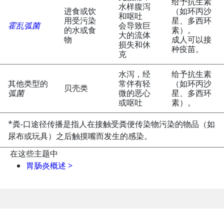
给予抗生素
水样腹泻
进食或饮
（如环丙沙
和呕吐
用受污染
星、多西环
霍乱弧菌
会导致巨
的水或食
素）。
大的流体
物
成人可以接
损失和休
种疫苗。
克
水泻，经
给予抗生素
其他类型的
常伴有轻
（如环丙沙
贝壳类
弧菌
微的恶心
星、多西环
或呕吐
素）。
*粪-口途径传播是指人在接触受粪便传染物污染的物品（如
尿布或玩具）之后触摸嘴而发生的感染。
在这些主题中
胃肠炎概述
>