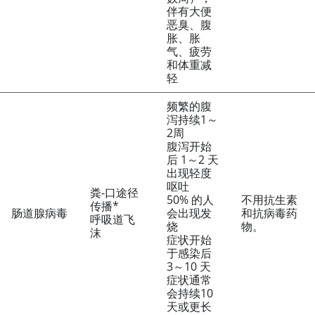
伴有大便
恶臭、腹
胀、胀
气、疲劳
和体重减
轻
频繁的腹
泻持续1～
2周
腹泻开始
后 1～2 天
出现轻度
呕吐
粪-口途径
50% 的人
不用抗生素
传播*
肠道腺病毒
会出现发
和抗病毒药
呼吸道飞
烧
物。
沫
症状开始
于感染后
3～10 天
症状通常
会持续10
天或更长