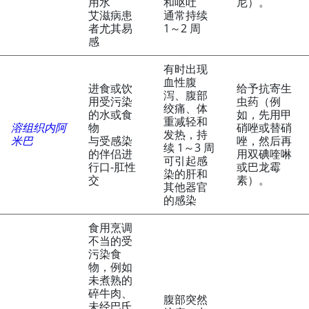
用水
和呕吐
尼）。
艾滋病患
通常持续
者尤其易
1～2 周
感
有时出现
血性腹
进食或饮
给予抗寄生
泻、腹部
用受污染
虫药（例
绞痛、体
的水或食
如，先用甲
重减轻和
溶组织内阿
物
硝唑或替硝
发热，持
米巴
与受感染
唑，然后再
续 1～3 周
的伴侣进
用双碘喹啉
可引起感
行口-肛性
或巴龙霉
染的肝和
交
素）。
其他器官
的感染
食用烹调
不当的受
污染食
物，例如
未煮熟的
碎牛肉、
腹部突然
未经巴氏