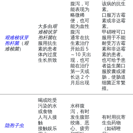
腹泻，可
该病的抗生
能表现为
素。
略微稀
口服万古霉
便，也可
素或非达霉
大多由
艰
能为血性
素。
难梭状芽
腹泻
甲硝唑可口
艰难梭状芽
孢杆菌
在
通常在抗
服用于不能
孢杆菌
（
艰
服用抗生
生素治疗
耐受
万古霉
难梭菌
）
素的患者
开始后 5
素
和
非达霉
体内过度
～10 天出
素
的患者。
生长所致
现，也可
也可给予患
能在治疗
者益生菌口
第一天或
服胶囊或灌
长达 2 个
肠，使肠道
月后出现
细菌正常繁
殖。
喝或吃受
污染的水
水样腹
或食物
泻，有时
人与人接
发生腹部
有时用抗寄
触
绞痛、恶
生虫药物
隐孢子虫
接触娱乐
心、疲劳
（如硝唑