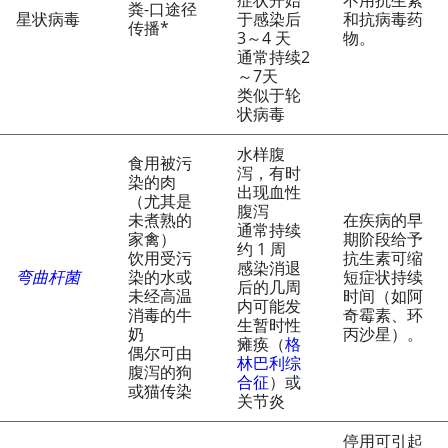
症状开始
不用抗生素
粪-口途径
星状病毒
于感染后
和抗病毒药
传播*
3～4 天
物。
通常持续2
～7天
类似于轮
状病毒
水样腹
食用被污
泻，有时
染的肉
出现血性
（尤其是
腹泻
未煮熟的
在疾病的早
通常持续
家禽）
期阶段给予
约 1 周
饮用受污
抗生素可缩
感染消退
弯曲杆菌
染的水或
短症状持续
后的几周
未经高温
时间（如阿
内可能发
消毒的牛
奇霉素、环
生暂时性
奶
丙沙星）。
瘫痪（
格
偶尔可由
林巴利综
腹泻的狗
合征
）或
或猫传染
关节炎
停用可引起