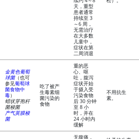
续约 4～8
松）。
天，重型
患者通常
持续至 3
～6 周，
无需治疗
在大多数
儿童中，
症状在第
二周消退
重的恶
金黄色葡萄
心、呕
球菌
（也可
吐，腹泻
参见
葡萄球
症状开始
吃了被产
菌食物中
于摄入受
生毒素细
不用抗生
毒
）
污染食物
菌污染的
素。
蜡状芽孢杆
后 30 分钟
食物
菌梭菌
至 8 小
产气荚膜梭
时，并在
菌
24 小时内
缓解
无腹痛，