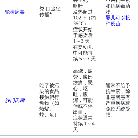
甚至死亡
不用抗生素
呕吐
和抗病毒药
粪-口途径
轮状病毒
发热超过
物。
传播*
102
°
F（约
婴儿可以接
39
°
C）
种疫苗
。
症状开始
于感染后
1～3 天
在婴幼儿
中可能持
续 5～7 天
高烧，疲
劳，腹部
绞痛，恶
吃了被污
通常不给予
心，呕
染的食品
抗生素，除
吐，腹
接触爬行
非患者患有
沙门氏菌
泻，可能
动物（如
严重疾病或
伴或不伴
蜥蜴、
免疫系统受
出血，
蛇、龟）
损。
症状通常
持续 1～4
天