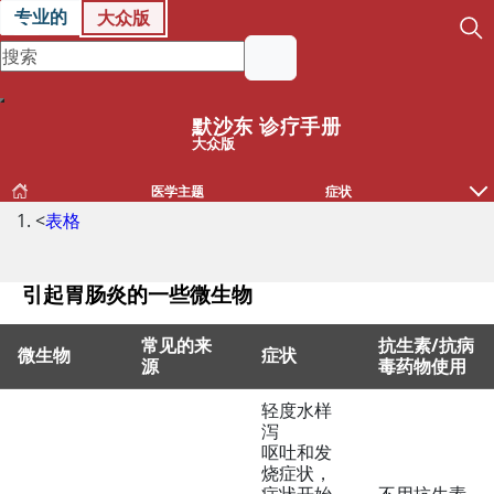
专业的
大众版
默沙东 诊疗手册
大众版
医学主题
症状
<
表格
引起胃肠炎的一些微生物
常见的来
抗生素/抗病
微生物
症状
源
毒药物使用
轻度水样
引起胃肠炎的一些微生物
泻
呕吐和发
烧症状，