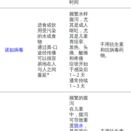
时间
频繁水样
腹泻，尤
进食或饮
其是成人
用受污染
呕吐，尤
的水或食
其是儿童
物
胃痉挛、
不用抗生素
通过粪-口
发热、头
诺如病毒
和抗病毒药
途径传播
痛、酸痛
物。
可以很容
和疼痛
易地在人
症状开始
与人之间
于感染后
蔓延*
1～2 天
通常持续
1～3 天
频繁的腹
泻
在儿童
中，腹泻
可导致重
度
脱水
，