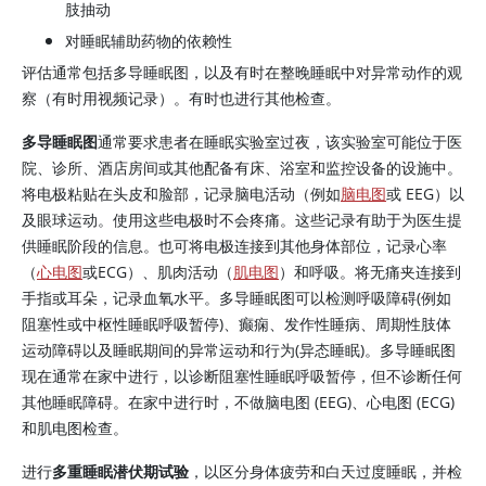
肢抽动
对睡眠辅助药物的依赖性
评估通常包括多导睡眠图，以及有时在整晚睡眠中对异常动作的观
察（有时用视频记录）。有时也进行其他检查。
多导睡眠图
通常要求患者在睡眠实验室过夜，该实验室可能位于医
院、诊所、酒店房间或其他配备有床、浴室和监控设备的设施中。
将电极粘贴在头皮和脸部，记录脑电活动（例如
脑电图
或 EEG）以
及眼球运动。使用这些电极时不会疼痛。这些记录有助于为医生提
供睡眠阶段的信息。也可将电极连接到其他身体部位，记录心率
（
心电图
或ECG）、肌肉活动（
肌电图
）和呼吸。将无痛夹连接到
手指或耳朵，记录血氧水平。多导睡眠图可以检测呼吸障碍(例如
阻塞性或中枢性睡眠呼吸暂停)、癫痫、发作性睡病、周期性肢体
运动障碍以及睡眠期间的异常运动和行为(异态睡眠)。多导睡眠图
现在通常在家中进行，以诊断阻塞性睡眠呼吸暂停，但不诊断任何
其他睡眠障碍。在家中进行时，不做脑电图 (EEG)、心电图 (ECG)
和肌电图检查。
进行
多重睡眠潜伏期试验
，以区分身体疲劳和白天过度睡眠，并检