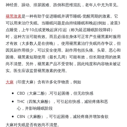
神经质、躁动、排尿困难、跌倒和思维混乱，老年人中尤为常见。
褪黑激素
是一种有助于促进睡眠并调节睡眠-觉醒周期的激素。它
可以用来治疗失眠。当睡眠问题是由持续睡眠和晚起(例如，凌晨3
点睡觉，上午10点或更晚起床)引起（称为延迟睡眠阶段障碍）
时，这种方法可能有效。而且必须在身体可正常产生褪黑素时服用
才有效（大多数人是在傍晚）。使用褪黑素治疗失眠尚存争议，但
因其副作用很少，可以安全使用。副作用包括头痛、头晕、恶心和
困倦。褪黑素短期使用（最长几周）可能有效，但长期使用的效果
尚不清楚。另外，褪黑素产品不受管制，因此纯度和内容物未被证
实。医生应该监督褪黑激素的使用。
大麻
（印度大麻）含有许多化学物质，例如
CBD（大麻二酚）,可引起困倦，但无欣快感
THC（四氢大麻酚），可引起欣快感，减轻疼痛和恶
心，并影响睡眠阶段
CBN（大麻酚），可引起困倦，减轻疼痛并增加食欲
大麻对失眠是否有效尚不清楚。