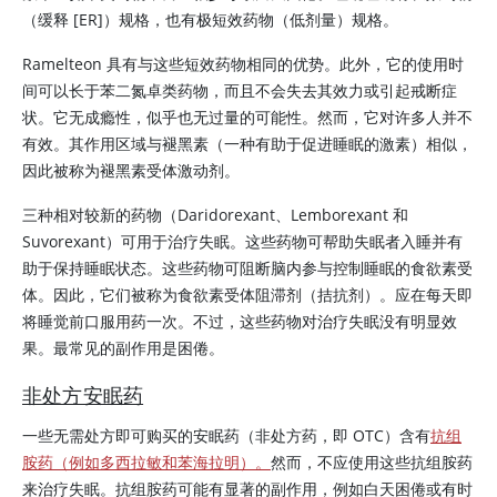
（缓释 [ER]）规格，也有极短效药物（低剂量）规格。
Ramelteon 具有与这些短效药物相同的优势。此外，它的使用时
间可以长于苯二氮卓类药物，而且不会失去其效力或引起戒断症
状。它无成瘾性，似乎也无过量的可能性。然而，它对许多人并不
有效。其作用区域与褪黑素（一种有助于促进睡眠的激素）相似，
因此被称为褪黑素受体激动剂。
三种相对较新的药物（Daridorexant、Lemborexant 和
Suvorexant）可用于治疗失眠。这些药物可帮助失眠者入睡并有
助于保持睡眠状态。这些药物可阻断脑内参与控制睡眠的食欲素受
体。因此，它们被称为食欲素受体阻滞剂（拮抗剂）。应在每天即
将睡觉前口服用药一次。不过，这些药物对治疗失眠没有明显效
果。最常见的副作用是困倦。
非处方安眠药
一些无需处方即可购买的安眠药（非处方药，即 OTC）含有
抗组
胺药（例如多西拉敏和苯海拉明）。
然而，不应使用这些抗组胺药
来治疗失眠。抗组胺药可能有显著的副作用，例如白天困倦或有时