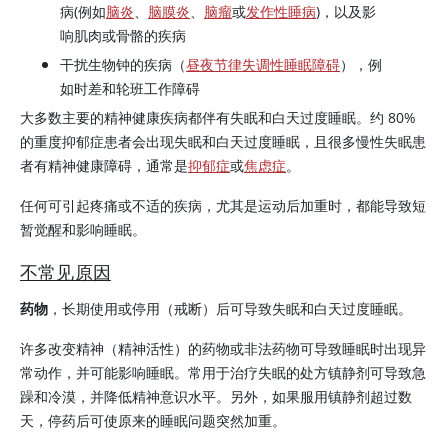
病(例如
脑炎
、
脑膜炎
、
脑瘤
或
发作性睡病
)，以及影
响肌肉或骨骼的疾病
干扰生物钟的疾病（
昼夜节律失调性睡眠障碍
），例
如时差和轮班工作障碍
大多数主要的精神健康疾病都伴有失眠和白天过度睡眠。约 80%
的重度抑郁症患者会出现失眠和白天过度睡眠，且很多慢性失眠患
者有精神健康障碍，通常是
抑郁症
或
焦虑症
。
任何可引起疼痛或不适的疾病，尤其是运动后加重时，都能导致短
暂觉醒和影响睡眠。
不常见原因
药物
，长期使用或停用（戒断）后可导致失眠和白天过度睡眠。
许多改变精神（精神活性）的药物或非法药物可导致睡眠时出现异
常动作，并可能影响睡眠。常用于治疗失眠的处方镇静剂可导致急
躁和冷漠，并降低精神意识水平。另外，如果服用镇静剂超过数
天，停药后可使原来的睡眠问题突然加重。