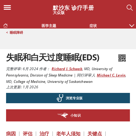
默沙东 诊疗手册
大众版
医学主题
症状
<
睡眠障碍
失眠和白天过度睡眠(EDS)
完整评审:
6月 2024
作者：
Richard J. Schwab
,
MD
,
University of
Pennsylvania, Division of Sleep Medicine
|
同行评审人
Michael C. Levin
,
MD
,
College of Medicine, University of Saskatchewan
上次更新: 1月 2026
浏览专业版
小知识
病因
|
评估
|
治疗
|
老年人须知
|
关键点
|