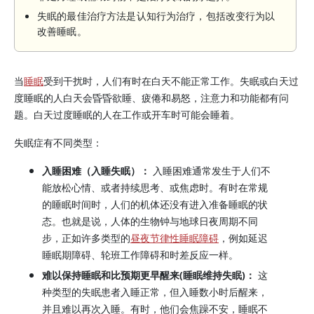
失眠的最佳治疗方法是认知行为治疗，包括改变行为以
改善睡眠。
当
睡眠
受到干扰时，人们有时在白天不能正常工作。失眠或白天过
度睡眠的人白天会昏昏欲睡、疲倦和易怒，注意力和功能都有问
题。白天过度睡眠的人在工作或开车时可能会睡着。
失眠症有不同类型：
入睡困难（入睡失眠）：
入睡困难通常发生于人们不
能放松心情、或者持续思考、或焦虑时。有时在常规
的睡眠时间时，人们的机体还没有进入准备睡眠的状
态。也就是说，人体的生物钟与地球日夜周期不同
步，正如许多类型的
昼夜节律性睡眠障碍
，例如延迟
睡眠期障碍、轮班工作障碍和时差反应一样。
难以保持睡眠和比预期更早醒来(睡眠维持失眠)：
这
种类型的失眠患者入睡正常，但入睡数小时后醒来，
并且难以再次入睡。有时，他们会焦躁不安，睡眠不