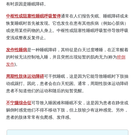
有时原因是睡眠障碍。
中枢性或阻塞性睡眠呼吸暂停
通常在人们报告失眠、睡眠障碍或未
恢复睡眠时首先被发现。它也发生在患有其他疾病（例如心脏病）
或使用某些药物的人身上。中枢性或阻塞性睡眠呼吸暂停导致呼吸
变浅或整夜反复停止。
发作性睡病
是一种睡眠障碍，其特征是白天过度嗜睡，在正常醒着
的时候无法控制地入睡，并且突然出现短暂的肌肉无力(称为
猝倒
发作
)。
周期性肢体运动障碍
可干扰睡眠，这是因为它能导致睡眠时下肢抽
动或踢打。因此，患者会在白天犯困。通常，周期性肢体运动障碍
患者不知道他们的运动和随后的短暂觉醒。
不宁腿综合征
可导致入睡困难和睡眠不安，这是因为患者在静坐或
躺倒时感觉他们不得不移动下肢，但上肢较少有这种感觉。另外，
患者的肢体常常有虫爬感、发痒感。