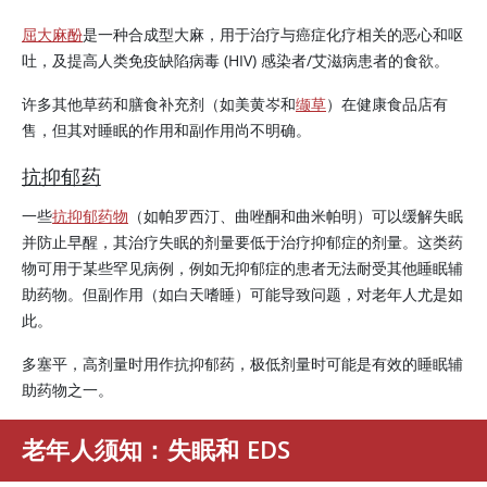
屈大麻酚
是一种合成型大麻，用于治疗与癌症化疗相关的恶心和呕
吐，及提高人类免疫缺陷病毒 (HIV) 感染者/艾滋病患者的食欲。
许多其他草药和膳食补充剂（如美黄岑和
缬草
）在健康食品店有
售，但其对睡眠的作用和副作用尚不明确。
抗抑郁药
一些
抗抑郁药物
（如帕罗西汀、曲唑酮和曲米帕明）可以缓解失眠
并防止早醒，其治疗失眠的剂量要低于治疗抑郁症的剂量。这类药
物可用于某些罕见病例，例如无抑郁症的患者无法耐受其他睡眠辅
助药物。但副作用（如白天嗜睡）可能导致问题，对老年人尤是如
此。
多塞平，高剂量时用作抗抑郁药，极低剂量时可能是有效的睡眠辅
助药物之一。
老年人须知：失眠和 EDS