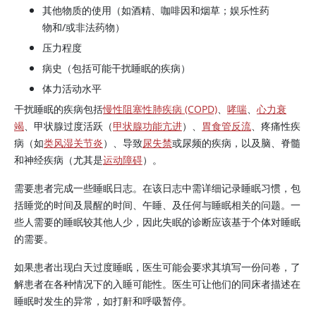
其他物质的使用（如酒精、
咖啡因
和烟草；娱乐性药
物和/或非法药物）
压力程度
病史（包括可能干扰睡眠的疾病）
体力活动水平
干扰睡眠的疾病包括
慢性阻塞性肺疾病 (COPD)
、
哮喘
、
心力衰
竭
、甲状腺过度活跃（
甲状腺功能亢进
）、
胃食管反流
、疼痛性疾
病（如
类风湿关节炎
）、导致
尿失禁
或尿频的疾病，以及脑、脊髓
和神经疾病（尤其是
运动障碍
）。
需要患者完成一些睡眠日志。在该日志中需详细记录睡眠习惯，包
括睡觉的时间及晨醒的时间、午睡、及任何与睡眠相关的问题。一
些人需要的睡眠较其他人少，因此失眠的诊断应该基于个体对睡眠
的需要。
如果患者出现白天过度睡眠，医生可能会要求其填写一份问卷，了
解患者在各种情况下的入睡可能性。医生可让他们的同床者描述在
睡眠时发生的异常，如打鼾和呼吸暂停。