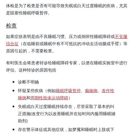
体检是为了检查是否有可能导致失眠或白天过度睡眠的疾病，尤其
是阻塞性睡眠呼吸暂停。
检查
如果症状表明是由不良睡眠习惯、压力或倒班性睡眠障碍或
不安腿
综合征
（在临睡前或睡眠中有不可抵抗的冲动去活动腿或手臂）等
原因引起的，不需要检查。
有时医生会将患者转诊给睡眠障碍专家，以便在睡眠实验室中进行
评估。这种转诊的原因包括
诊断不明确
怀疑某些疾病（例如
睡眠呼吸暂停
、
癫痫病
、
发作性
睡病
和
周期性肢体运动障碍
）
失眠或白天过度睡眠持续存在，尽管采取了基本的纠
正措施(改变行为以改善睡眠并在短时间内服用睡眠辅
助剂)
存在警示体征或其他症状，如梦魇和睡眠时上肢或下