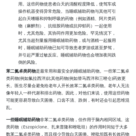
用。这些药物使患者白天的清醒程度降低，使驾车或
操作机器变得异常危险。当睡眠辅助药物与其他可引
起白天嗜睡和抑制呼吸的药物（例如酒精、阿片类药
物（麻醉剂）、抗组胺药物或抗抑郁药）一起使用
时，尤其危险。其协同作用更加危险。罕见情况下，
尤其当超剂量服用睡眠辅助药物，或与酒精一起服用
时，睡眠辅助药物已知可导致患者梦游或甚至梦驾，
并引起严重过敏反应。睡眠辅助药物也会增加夜间跌
倒的风险。
苯二氮卓类药物
是最常用和最安全的睡眠辅助药物。一些苯二氮卓
类药物(例如氟拉西泮)比其他药物(例如替马西泮和三唑仑)药效更
长。医生尽量会避免给老年人开长效苯二氮卓类药物。老年人无法
像年轻人一样代谢和排出药物。因此，对他们来说，使用这些药物
可能更容易导致白天困倦、口齿不清、跌倒，有时还会引起思维混
乱。
一些睡眠辅助药物
非苯二氮卓类药物，但作用于脑内相同区域。这
类药物（Eszopiclone、扎来普隆和唑吡坦）的作用时间短于大多
数苯二氮卓类药物，而且很少导致白天困倦。唑吡坦既有长效药物