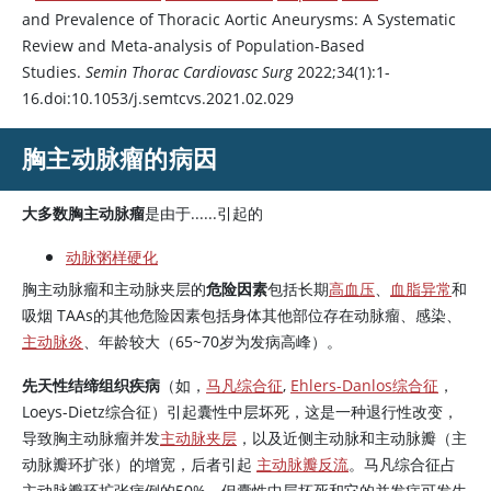
and Prevalence of Thoracic Aortic Aneurysms: A Systematic
Review and Meta-analysis of Population-Based
Studies.
Semin Thorac Cardiovasc Surg
2022;34(1):1-
16.doi:10.1053/j.semtcvs.2021.02.029
胸主动脉瘤的病因
大多数胸主动脉瘤
是由于......引起的
动脉粥样硬化
胸主动脉瘤和主动脉夹层的
危险因素
包括长期
高血压
、
血脂异常
和
吸烟 TAAs的其他危险因素包括身体其他部位存在动脉瘤、感染、
主动脉炎
、年龄较大（65~70岁为发病高峰）。
先天性结缔组织疾病
（如，
马凡综合征
,
Ehlers-Danlos综合征
，
Loeys-Dietz综合征）引起囊性中层坏死，这是一种退行性改变，
导致胸主动脉瘤并发
主动脉夹层
，以及近侧主动脉和主动脉瓣（主
动脉瓣环扩张）的增宽，后者引起
主动脉瓣反流
。马凡综合征占
主动脉瓣环扩张病例的50%，但囊性中层坏死和它的并发症可发生