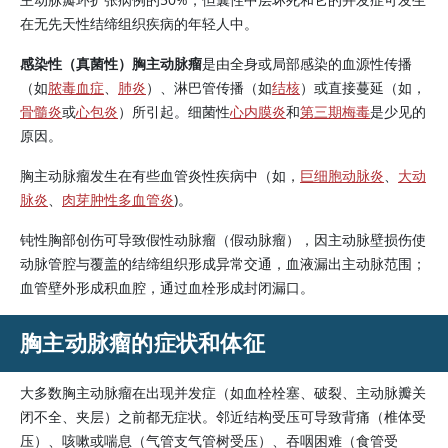
在无先天性结缔组织疾病的年轻人中。
感染性（真菌性）胸主动脉瘤
是由全身或局部感染的血源性传播
（如
脓毒血症
、
肺炎
）、淋巴管传播（如
结核
）或直接蔓延（如，
骨髓炎
或
心包炎
）所引起。细菌性
心内膜炎
和
第三期梅毒
是少见的
原因。
胸主动脉瘤发生在有些血管炎性疾病中（如，
巨细胞动脉炎
、
大动
脉炎
、
肉芽肿性多血管炎
)。
钝性胸部创伤可导致假性动脉瘤（假动脉瘤），因主动脉壁损伤使
动脉管腔与覆盖的结缔组织形成异常交通，血液漏出主动脉范围；
血管壁外形成积血腔，通过血栓形成封闭漏口。
胸主动脉瘤的症状和体征
大多数胸主动脉瘤在出现并发症（如血栓栓塞、破裂、主动脉瓣关
闭不全、夹层）之前都无症状。邻近结构受压可导致背痛（椎体受
压）、咳嗽或喘息（气管支气管树受压）、吞咽困难（食管受