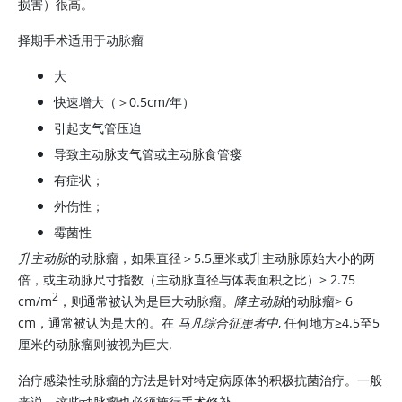
损害）很高。
择期手术适用于动脉瘤
大
快速增大（＞0.5cm/年）
引起支气管压迫
导致主动脉支气管或主动脉食管瘘
有症状；
外伤性；
霉菌性
升主动脉
的动脉瘤，如果直径＞5.5厘米或升主动脉原始大小的两
倍，或主动脉尺寸指数（主动脉直径与体表面积之比）≥ 2.75
2
cm/m
，则通常被认为是巨大动脉瘤。
降主动脉
的动脉瘤> 6
cm，通常被认为是大的。在
马凡综合征患者中
, 任何地方≥4.5至5
厘米的动脉瘤则被视为巨大.
治疗感染性动脉瘤的方法是针对特定病原体的积极抗菌治疗。一般
来说，这些动脉瘤也必须施行手术修补。