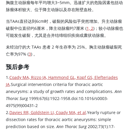
胸腹主动脉瘤每年平均增大3~5mm。迅速扩大的危险因素包括动
脉瘤体积较大、位于降主动脉以及存在附壁血栓。
当TAAs直径达到6cm时，破裂的风险似乎突然增加。升主动脉瘤
破裂中位直径约6厘米，降主动脉瘤约7厘米 (
1, 2
)；较小动脉瘤也
可能发生破裂，尤其是合并结缔组织疾病或囊状动脉瘤。
未经治疗的大 TAAs 患者 2 年生存率为 25%。胸主动脉瘤破裂死
亡率为97% (
3
) 。
预后参考
1.
Coady MA, Rizzo JA, Hammond GL, Kopf GS, Elefteriades
JA
.Surgical intervention criteria for thoracic aortic
aneurysms: a study of growth rates and complications.
Ann
Thorac Surg
1999;67(6):1922-1958.doi:10.1016/s0003-
4975(99)00431-2
2.
Davies RR, Goldstein LJ, Coady MA, et al
.Yearly rupture or
dissection rates for thoracic aortic aneurysms: simple
prediction based on size.
Ann Thorac Surg
2002;73(1):17-