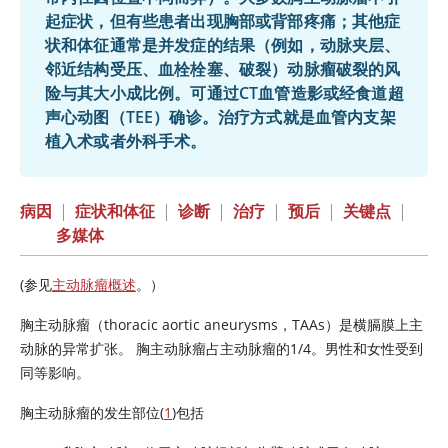
起症状，但有些患者出现胸部或背部疼痛；其他症
状和体征通常是并发症的结果（例如，动脉夹层、
邻近结构受压、血栓栓塞、破裂）动脉瘤破裂的风
险与其大小成比例。可通过CT血管造影或经食道超
声心动图（TEE）确诊。治疗方式就是血管内支架
植入术或者外科手术。
病因
|
症状和体征
|
诊断
|
治疗
|
预后
|
关键点
|
多媒体
(参见
主动脉瘤概述
。）
胸主动脉瘤（thoracic aortic aneurysms，TAAs）是横膈膜上主
动脉的异常扩张。 胸主动脉瘤占主动脉瘤的1/4。男性和女性受到
同等影响。
胸主动脉瘤的发生部位(
1
)包括