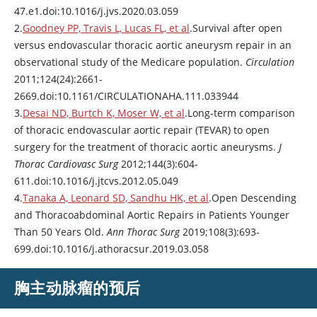
47.e1.doi:10.1016/j.jvs.2020.03.059
2.
Goodney PP, Travis L, Lucas FL, et al
.Survival after open
versus endovascular thoracic aortic aneurysm repair in an
observational study of the Medicare population.
Circulation
2011;124(24):2661-
2669.doi:10.1161/CIRCULATIONAHA.111.033944
3.
Desai ND, Burtch K, Moser W, et al
.Long-term comparison
of thoracic endovascular aortic repair (TEVAR) to open
surgery for the treatment of thoracic aortic aneurysms.
J
Thorac Cardiovasc Surg
2012;144(3):604-
611.doi:10.1016/j.jtcvs.2012.05.049
4.
Tanaka A, Leonard SD, Sandhu HK, et al
.Open Descending
and Thoracoabdominal Aortic Repairs in Patients Younger
Than 50 Years Old.
Ann Thorac Surg
2019;108(3):693-
699.doi:10.1016/j.athoracsur.2019.03.058
胸主动脉瘤的预后