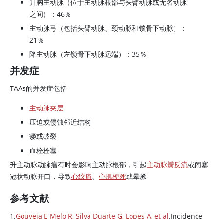
升胸主动脉（位于主动脉根部与头臂动脉或无名动脉
之间）：46％
主动脉弓（包括头臂动脉、颈动脉和锁骨下动脉）：
21％
降主动脉（左锁骨下动脉远端）：35％
并发症
TAAs的并发症包括
主动脉夹层
压迫或侵蚀邻近结构
瘘或破裂
血栓栓塞
升主动脉动脉瘤有时会影响主动脉根部，引起
主动脉瓣反流
或闭塞
冠状动脉开口，导致
心绞痛
、
心肌梗死
或晕厥
参考文献
1.
Gouveia E Melo R, Silva Duarte G, Lopes A, et al
.Incidence