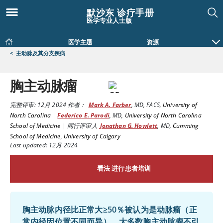
默沙东 诊疗手册
医学专业人士版
医学主题
资源
<
主动脉及其分支疾病
胸主动脉瘤
完整评审:
12月 2024
作者：
Mark A. Farber
,
MD, FACS
,
University of
North Carolina
|
Federico E. Parodi
,
MD
,
University of North Carolina
School of Medicine
|
同行评审人
Jonathan G. Howlett
,
MD
,
Cumming
School of Medicine, University of Calgary
Last updated: 12月 2024
看法 进行患者培训
胸主动脉内径比正常大≥50％被认为是动脉瘤（正
常内径因位置不同而异）。大多数胸主动脉瘤不引