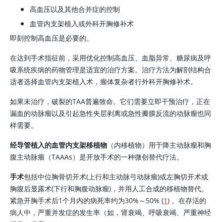
高血压以及其他合并症的控制
血管内支架植入或外科开胸修补术
即刻控制高血压是必要的。
在达到手术指征前，采用优化控制高血压、血脂异常、糖尿病及呼
吸系统疾病的药物管理是适宜的治疗方案。治疗方法为解剖结构合
适者选择血管内支架植入术，瘤体复杂者行外科开胸修补术。
如果未治疗，破裂的TAA普遍致命。它们需要立即干预治疗，正在
漏血的动脉瘤以及引起急性夹层剥离或急性瓣膜反流的动脉瘤也同
样需要。
经导管植入的血管内支架移植物
（内移植物）用于降主动脉瘤和胸
腹主动脉瘤（TAAAs）是开放手术的一种微创替代疗法。
手术
包括中位胸骨切开术(上行和主动脉弓动脉瘤)或左胸切开术或
胸腹后显露术(下行和胸腹动脉瘤)，并用人工合成的移植物替代。
紧急开胸手术后1个月内的病死率约为30%～50% (
1
) 。在存活的
病人中，严重并发症的发生率（如，肾衰竭、呼吸衰竭、严重神经