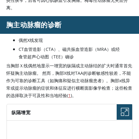
炎性狭窄，后者可因心肌缺血引发胸痛。梅毒性动脉瘤无夹层分
离。
胸主动脉瘤的诊断
偶然X线发现
CT血管造影（CTA）、磁共振血管造影（MRA）或经
食管超声心动图（TEE）确诊
当胸部Ｘ线偶然地显示一增宽的纵隔或主动脉结的扩大时通常首先
怀疑胸主动脉瘤。 然而，胸部X线对TAA的诊断敏感性较差，不能
作为可靠的诊断工具（如胸痛和疑似主动脉瘤患者）。胸部x线异
常或提示动脉瘤的症状和体征应进行横断面影像学检查；这些检查
的选择取决于可及性和当地经验(
1
)。
纵隔增宽
图片