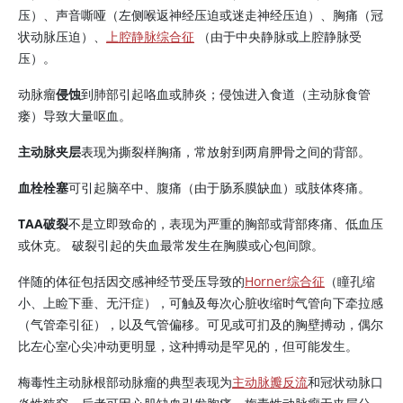
压）、声音嘶哑（左侧喉返神经压迫或迷走神经压迫）、胸痛（冠
状动脉压迫）、
上腔静脉综合征
（由于中央静脉或上腔静脉受
压）。
动脉瘤
侵蚀
到肺部引起咯血或肺炎；侵蚀进入食道（主动脉食管
瘘）导致大量呕血。
主动脉夹层
表现为撕裂样胸痛，常放射到两肩胛骨之间的背部。
血栓栓塞
可引起脑卒中、腹痛（由于肠系膜缺血）或肢体疼痛。
TAA破裂
不是立即致命的，表现为严重的胸部或背部疼痛、低血压
或休克。 破裂引起的失血最常发生在胸膜或心包间隙。
伴随的体征包括因交感神经节受压导致的
Horner综合征
（瞳孔缩
小、上睑下垂、无汗症），可触及每次心脏收缩时气管向下牵拉感
（气管牵引征），以及气管偏移。可见或可扪及的胸壁搏动，偶尔
比左心室心尖冲动更明显，这种搏动是罕见的，但可能发生。
梅毒性主动脉根部动脉瘤的典型表现为
主动脉瓣反流
和冠状动脉口