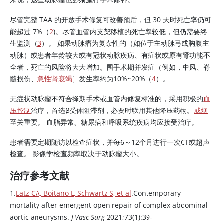
尽管完整 TAA 的开放手术修复可改善预后，但 30 天时死亡率仍可
能超过 7%（
2
)。尽管血管内支架移植的死亡率较低，但仍需要终
生监测（
3
）。 如果动脉瘤为复杂性的（如位于主动脉弓或胸腹主
动脉）或患者年龄较大或有冠状动脉疾病、有症状或原有肾功能不
全者，死亡的风险将大大增加。围手术期并发症（例如，中风、脊
髓损伤、
急性肾衰竭
）发生率约为10%~20%（
4
）。
无症状动脉瘤不符合择期手术或血管内修复标准的，采用积极的
血
压控制
治疗，首选β受体阻滞剂，必要时联用其他降压药物。
戒烟
至关重要。 血脂异常、糖尿病和呼吸系统疾病均应接受治疗。
患者需要定期随访以检查症状，并每6～12个月进行一次CT或超声
检查。 影像学检查频率取决于动脉瘤大小。
治疗参考文献
1.
Latz CA, Boitano L, Schwartz S, et al
.Contemporary
mortality after emergent open repair of complex abdominal
aortic aneurysms.
J Vasc Surg
2021;73(1):39-