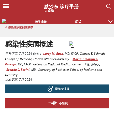
默沙东 诊疗手册
大众版
医学主题
症状
<
感染性疾病的生物学
感染性疾病概述
完整评审:
7月 2024
作者：
Larry M. Bush
,
MD, FACP
,
Charles E. Schmidt
College of Medicine, Florida Atlantic University
|
Maria T. Vazquez-
Pertejo
,
MD, FACP
,
Wellington Regional Medical Center
|
同行评审人
Brenda L. Tesini
,
MD
,
University of Rochester School of Medicine and
Dentistry
上次更新: 7月 2024
浏览专业版
小知识