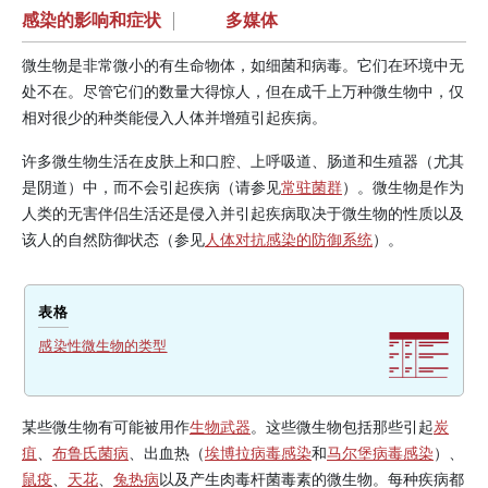
感染的影响和症状
|
多媒体
微生物是非常微小的有生命物体，如细菌和病毒。它们在环境中无
处不在。尽管它们的数量大得惊人，但在成千上万种微生物中，仅
相对很少的种类能侵入人体并增殖引起疾病。
许多微生物生活在皮肤上和口腔、上呼吸道、肠道和生殖器（尤其
是阴道）中，而不会引起疾病（请参见
常驻菌群
）。微生物是作为
人类的无害伴侣生活还是侵入并引起疾病取决于微生物的性质以及
该人的自然防御状态（参见
人体对抗感染的防御系统
）。
表格
感染性微生物的类型
某些微生物有可能被用作
生物武器
。这些微生物包括那些引起
炭
疽
、
布鲁氏菌病
、出血热（
埃博拉病毒感染
和
马尔堡病毒感染
）、
鼠疫
、
天花
、
兔热病
以及产生肉毒杆菌毒素的微生物。每种疾病都