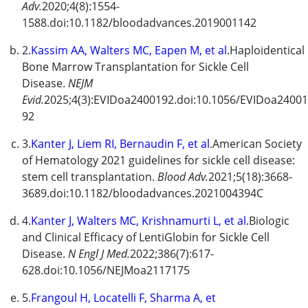
Adv.
2020;4(8):1554-
1588.doi:10.1182/bloodadvances.2019001142
2.
Kassim AA, Walters MC, Eapen M, et al
.Haploidentical
Bone Marrow Transplantation for Sickle Cell
Disease.
NEJM
Evid.
2025;4(3):EVIDoa2400192.doi:10.1056/EVIDoa24001
92
3.
Kanter J, Liem RI, Bernaudin F, et al
.American Society
of Hematology 2021 guidelines for sickle cell disease:
stem cell transplantation.
Blood Adv.
2021;5(18):3668-
3689.doi:10.1182/bloodadvances.2021004394C
4.
Kanter J, Walters MC, Krishnamurti L, et al
.Biologic
and Clinical Efficacy of
LentiGlobin
for Sickle Cell
Disease.
N Engl J Med.
2022;386(7):617-
628.doi:10.1056/NEJMoa2117175
5.
Frangoul H, Locatelli F, Sharma A, et