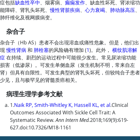
症包括
缺血性卒中
、烟雾病、
癫痫发作
、缺血性坏死、肾浓缩功
能障碍、肾乳头坏死、
慢性肾脏疾病
、
心力衰竭
、
肺动脉高压
、
肺纤维化及视网膜病变。
杂合子
杂合子（Hb AS）患者不会出现溶血或痛性危象。但是，他们出
现
慢性肾病
和
肺栓塞
的风险确有增加 (
1
)。此外，
横纹肌溶解
症
在持续、剧烈的运动过程中可能很少发生。常见尿浓缩功能
损害（低渗尿）。可发生单侧血尿（发生机制不明，常来自左
肾）但具有自限性。可发生典型的肾乳头坏死，但较纯合子患者
少见，且与极罕见的肾髓质癌相关。
病理生理学参考文献
1.
Naik RP, Smith-Whitley K, Hassell KL, et al
.Clinical
Outcomes Associated With Sickle Cell Trait: A
Systematic Review.
Ann Intern Med.
2018;169(9):619-
627.doi:10.7326/M18-1161