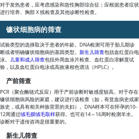
对于发热患者，应考虑感染和急性胸部综合征；应根据患者症状
进行培养、胸部 X 线检查及其他诊断性检查。
镰状细胞病的筛查
试验类型的选择取决于患者的年龄。DNA检测可用于胎儿期诊
断或者明确镰状细胞病的基因类型。
新生儿筛查
包括血红蛋白电
泳。
儿童和成人筛查
包括外周血涂片检查、血红蛋白溶解度试
验，以及血红蛋白电泳或高效液相色谱法（HPLC）。
产前筛查
PCR（聚合酶链式反应）用于产前诊断时敏感度较高。对于存在
镰状细胞病风险的家庭，建议进行该检查（如，有贫血病史或家
族史，或具有相关种族背景的夫妇）。DNA样本可在怀孕的10-
12周通过
绒毛膜绒毛取样
获得。也可在14～16周时检测羊水。
诊断对于遗传咨询是很重要的。
新生儿筛查