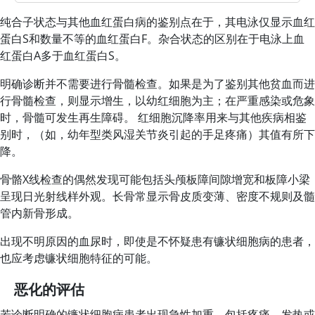
纯合子状态与其他血红蛋白病的鉴别点在于，其电泳仅显示血红
蛋白S和数量不等的血红蛋白F。杂合状态的区别在于电泳上血
红蛋白A多于血红蛋白S。
明确诊断并不需要进行骨髓检查。如果是为了鉴别其他贫血而进
行骨髓检查，则显示增生，以幼红细胞为主；在严重感染或危象
时，骨髓可发生再生障碍。 红细胞沉降率用来与其他疾病相鉴
别时，（如，幼年型类风湿关节炎引起的手足疼痛）其值有所下
降。
骨骼X线检查的偶然发现可能包括头颅板障间隙增宽和板障小梁
呈现日光射线样外观。长骨常显示骨皮质变薄、密度不规则及髓
管内新骨形成。
出现不明原因的血尿时，即使是不怀疑患有镰状细胞病的患者，
也应考虑镰状细胞特征的可能。
恶化的评估
若诊断明确的镰状细胞病患者出现急性加重，包括疼痛、发热或