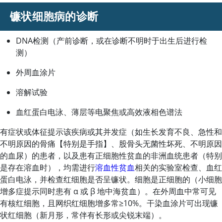
镰状细胞病的诊断
DNA检测（产前诊断，或在诊断不明时于出生后进行检
测）
外周血涂片
溶解试验
血红蛋白电泳、薄层等电聚焦或高效液相色谱法
有症状或体征提示该疾病或其并发症（如生长发育不良、急性和
不明原因的骨痛【特别是手指】、股骨头无菌性坏死、不明原因
的血尿）的患者，以及患有正细胞性贫血的非洲血统患者（特别
是存在溶血时），均需进行
溶血性贫血
相关的实验室检查、血红
蛋白电泳，并检查红细胞是否呈镰状。细胞是正细胞的（小细胞
增多症提示同时患有 α 或 β 地中海贫血）。在外周血中常可见
有核红细胞，且网织红细胞增多常
≥
10%。干染血涂片可出现镰
状红细胞（新月形，常伴有长形或尖锐末端）。