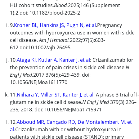
HU cohort studies.
Blood.
2025;146 (Supplement
1):2.doi: 10.1182/blood-2025-2
9.
Kroner BL, Hankins JS, Pugh N, et al
.Pregnancy
outcomes with
hydroxyurea
use in women with sickle
cell disease.
Am J Hematol.
2022;97(5):603-
612.doi:10.1002/ajh.26495
10.
Ataga KI, Kutlar A, Kanter J, et al
:
Crizanlizumab
for
the prevention of pain crises in sickle cell disease.
N
Engl J Med.
2017;376(5):429-439. doi:
10.1056/NEJMoa1611770
11.
Niihara Y, Miller ST, Kanter J, et al
: A phase 3 trial of
l-
glutamine
in sickle cell disease.
N Engl J Med
379(3):226–
235, 2018. doi: 10.1056/NEJMoa1715971
12.
Abboud MR, Cançado RD, De Montalembert M, et
al
.
Crizanlizumab
with or without
hydroxyurea
in
patients with sickle cell disease (STAND): primary