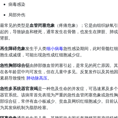
病毒感染
局部外伤
最常见的类型是
血管闭塞危象
（疼痛危象）；它是由组织缺氧引
起的，导致缺血和梗死，通常发生在骨骼，也发生在脾脏、肺或
肾脏。
再生障碍危象
发生于人类
细小病毒
急性感染期间，此时骨髓红细
胞生成减缓，可能出现急性成红细胞减少症。
急性胸部综合征
由肺部微血管闭塞引起，是常见的死亡原因。其
在各年龄层中均可发生，但在儿童中多见。反复发作以及其他因
素易导致慢性
肺动脉高压
。
急性多系统器官衰竭
是一种危及生命的并发症，可迅速累及多个
器官系统。该病常首先表现为严重的急性血管闭塞危象或急性胸
部综合征，常伴有血小板减少、贫血及网织红细胞减少。目前认
为其发病机制为脂肪栓塞。