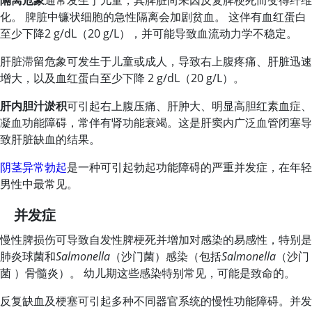
隔离危象
通常发生于儿童，其脾脏尚未因反复脾梗死而变得纤维
化。 脾脏中镰状细胞的急性隔离会加剧贫血。 这伴有血红蛋白
至少下降2 g/dL（20 g/L），并可能导致血流动力学不稳定。
肝脏滞留危象可发生于儿童或成人，导致右上腹疼痛、肝脏迅速
增大，以及血红蛋白至少下降 2 g/dL（20 g/L）。
肝内胆汁淤积
可引起右上腹压痛、肝肿大、明显高胆红素血症、
凝血功能障碍，常伴有肾功能衰竭。这是肝窦内广泛血管闭塞导
致肝脏缺血的结果。
阴茎异常勃起
是一种可引起勃起功能障碍的严重并发症，在年轻
男性中最常见。
并发症
慢性脾损伤可导致自发性脾梗死并增加对感染的易感性，特别是
肺炎球菌和
Salmonella
（沙门菌）感染（包括
Salmonella
（沙门
菌 ）骨髓炎）。 幼儿期这些感染特别常见，可能是致命的。
反复缺血及梗塞可引起多种不同器官系统的慢性功能障碍。并发