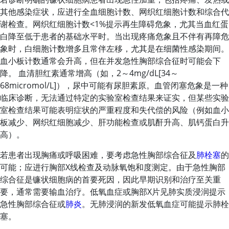
其他感染症状，应进行全血细胞计数、网织红细胞计数和综合代
谢检查。网织红细胞计数
<
1%提示再生障碍危象，尤其当血红蛋
白降至低于患者的基础水平时。当出现疼痛危象且不伴有再障危
象时，白细胞计数增多且常伴左移，尤其是在细菌性感染期间。
血小板计数通常会升高，但在并发急性胸部综合征时可能会下
降。 血清胆红素通常增高（如，2～4mg/dL[34～
68micromol/L]），尿中可能有尿胆素原。血管闭塞危象是一种
临床诊断，无法通过特定的实验室检查结果来证实，但某些实验
室检查结果可能表明症状的严重程度和失代偿的风险（例如血小
板减少、网织红细胞减少、肝功能检查或肌酐升高、肌钙蛋白升
高）。
若患者出现胸痛或呼吸困难，要考虑急性胸部综合征及
肺栓塞
的
可能；应进行胸部X线检查及动脉氧饱和度测定。由于急性胸部
综合征是镰状细胞病的首要死因，因此早期识别和治疗至关重
要，通常需要输血治疗。低氧血症或胸部X片见肺实质浸润提示
急性胸部综合征或
肺炎
。无肺浸润的新发低氧血症可能提示肺栓
塞。