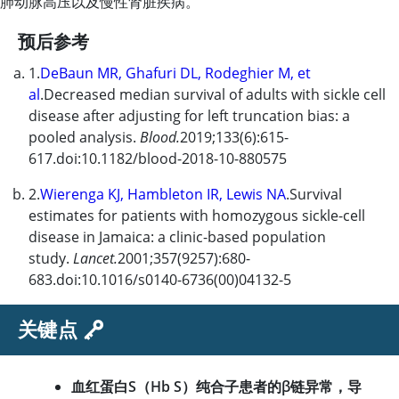
肺动脉高压以及慢性肾脏疾病。
预后参考
1.
DeBaun MR, Ghafuri DL, Rodeghier M, et
al
.Decreased median survival of adults with sickle cell
disease after adjusting for left truncation bias: a
pooled analysis.
Blood.
2019;133(6):615-
617.doi:10.1182/blood-2018-10-880575
2.
Wierenga KJ, Hambleton IR, Lewis NA
.Survival
estimates for patients with homozygous sickle-cell
disease in Jamaica: a clinic-based population
study.
Lancet.
2001;357(9257):680-
683.doi:10.1016/s0140-6736(00)04132-5
关键点
血红蛋白S（Hb S）纯合子患者的β链异常，导