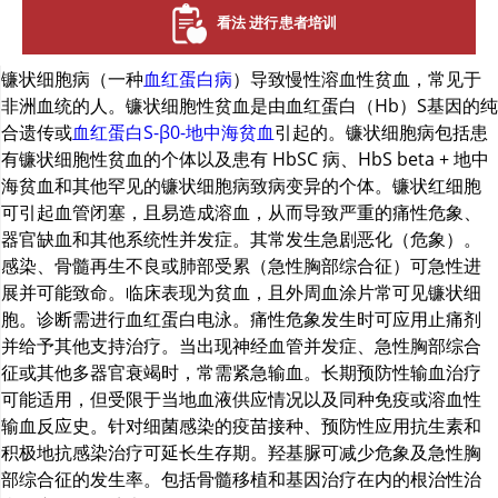
看法 进行患者培训
镰状细胞病（一种
血红蛋白病
）导致慢性溶血性贫血，常见于
非洲血统的人。镰状细胞性贫血是由血红蛋白（Hb）S基因的纯
合遗传或
血红蛋白S-β0-地中海贫血
引起的。镰状细胞病包括患
有镰状细胞性贫血的个体以及患有 HbSC 病、HbS beta + 地中
海贫血和其他罕见的镰状细胞病致病变异的个体。镰状红细胞
可引起血管闭塞，且易造成溶血，从而导致严重的痛性危象、
器官缺血和其他系统性并发症。其常发生急剧恶化（危象）。
感染、骨髓再生不良或肺部受累（急性胸部综合征）可急性进
展并可能致命。临床表现为贫血，且外周血涂片常可见镰状细
胞。诊断需进行血红蛋白电泳。痛性危象发生时可应用止痛剂
并给予其他支持治疗。当出现神经血管并发症、急性胸部综合
征或其他多器官衰竭时，常需紧急输血。长期预防性输血治疗
可能适用，但受限于当地血液供应情况以及同种免疫或溶血性
输血反应史。针对细菌感染的疫苗接种、预防性应用抗生素和
积极地抗感染治疗可延长生存期。
羟基脲
可减少危象及急性胸
部综合征的发生率。包括骨髓移植和基因治疗在内的根治性治