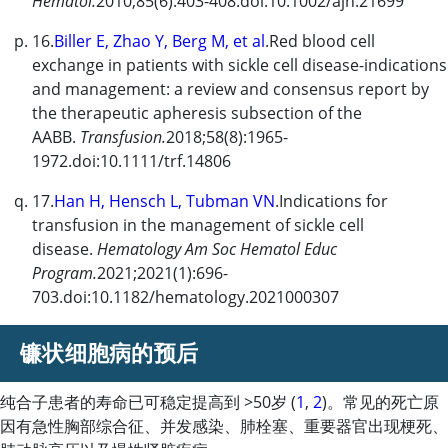
Hematol.
2010;85(6):403-408.doi:10.1002/ajh.21699
16.
Biller E, Zhao Y, Berg M, et al
.Red blood cell
exchange in patients with sickle cell disease-indications
and management: a review and consensus report by
the therapeutic apheresis subsection of the
AABB.
Transfusion.
2018;58(8):1965-
1972.doi:10.1111/trf.14806
17.
Han H, Hensch L, Tubman VN
.Indications for
transfusion in the management of sickle cell
disease.
Hematology Am Soc Hematol Educ
Program.
2021;2021(1):696-
703.doi:10.1182/hematology.2021000307
镰状细胞病的预后
纯合子患者的寿命已可稳定提高到
>
50岁 (
1
,
2
)。常见的死亡原
因有急性胸部综合征、并发感染、肺栓塞、重要器官出现梗死、