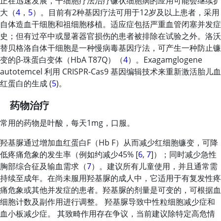
正在迅速发展，干细胞疗法治疗镰状细胞病的应用可能会继续扩
大（
4
，
5
）。目前有2种基因疗法可用于12岁及以上患者，采用
自体造血干细胞和祖细胞移植。适应症包括严重血管闭塞并发症
史；但有过卒中或显著器官损伤的患者被排除在试验之外。洛沃
替贝格洛自体干细胞是一种慢病毒基因疗法，可产生一种防止镰
变的β-珠蛋白变体（HbA T87Q）（
4
）。Exagamglogene
autotemcel 利用 CRISPR-Cas9 基因编辑技术来重新激活胎儿血
红蛋白的生成 (
5
)。
药物治疗
常用的药物是叶酸，每天1mg，口服。
羟基脲通过增加血红蛋白F（Hb F）从而减少红细胞镰变，可降
低疼痛危象的发生率（例如约减少45% [
6
,
7
]）；同时减少急性
胸部综合征及输血需求（
7
）。建议所有儿童使用，并且通常需
持续至成年。在尚未服用
羟基脲
的成人中，它适用于有复发性疼
痛危象或其他并发症的患者。
羟基脲
的剂量是可变的，可根据血
细胞计数及副作用进行调整。
羟基脲
导致中性粒细胞减少症和
血小板减少症。 其致畸作用存在争议，当前建议除特定高危情