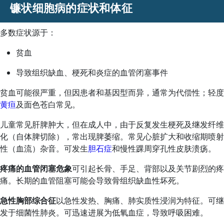
镰状细胞病的症状和体征
多数症状源于：
贫血
导致组织缺血、梗死和炎症的血管闭塞事件
贫血可能很严重，但因患者和基因型而异，通常为代偿性；轻度
黄疸
及面色苍白常见。
儿童常见肝脾肿大，但在成人中，由于反复发生梗死及继发纤维
化（自体脾切除），常出现脾萎缩。常见心脏扩大和收缩期喷射
性（血流）杂音。可发生
胆石症
和慢性踝周穿孔性皮肤溃疡。
疼痛的血管闭塞危象
可引起长骨、手足、背部以及关节剧烈的疼
痛。长期的血管阻塞可能会导致骨组织缺血性坏死。
急性胸部综合征
以急性发热、胸痛、肺实质性浸润为特征。可继
发于细菌性肺炎。可迅速进展为低氧血症，导致呼吸困难。