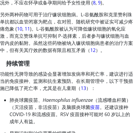
况外，不应在怀孕或备孕期间给予女性使用 (
8
,
9
)。
另外两种药物可用于治疗镰状细胞病。L-谷氨酰胺和克里赞利珠
单抗都以血管闭塞为靶点，在对照、随机研究中被证实可减少疼
痛危象 (
10
,
11
)。
L-谷氨酰胺
被认为可降低镰状细胞的氧化应
激，而
克立赞珠单抗
可抑制 P-选择素，后者参与镰状细胞与血
管内皮的黏附。虽然这些药物被纳入镰状细胞病患者的治疗方案
中，但有关其疗效的数据有限且相互矛盾（
12
）。
持续管理
功能性无脾导致的感染会显著增加发病率和死亡率，建议进行适
当的免疫接种、监测和抗生素预防。在长期管理中，以下干预措
施已降低了死亡率，尤其是在儿童期（
13
）：
肺炎球菌疫苗、
Haemophilus influenzae
（流感嗜血杆菌）
（灭活疫苗，非活疫苗）及脑膜炎球菌
疫苗
。还建议接种
COVID-19 和流感疫苗。RSV 疫苗接种可能对 60 岁以上的
成年人有益。