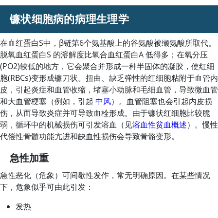
镰状细胞病的病理生理学
在血红蛋白S中，β链第6个氨基酸上的谷氨酸被缬氨酸所取代。
脱氧血红蛋白S 的溶解度比氧合血红蛋白A 低得多；在氧分压
(PO2)较低的地方，它会聚合并形成一种半固体的凝胶，使红细
胞(RBCs)变形成镰刀状。扭曲、缺乏弹性的红细胞粘附于血管内
皮，引起炎症和血管收缩，堵塞小动脉和毛细血管，导致微血管
和大血管梗塞（例如，引起
中风
）。血管阻塞也会引起内皮损
伤，从而导致炎症并可导致血栓形成。由于镰状红细胞比较脆
弱，循环中的机械损伤可引发溶血（见
溶血性贫血概述
）。慢性
代偿性骨髓功能亢进和缺血性损伤会导致骨骼变形。
急性加重
急性恶化（危象）可间歇性发作，常无明确原因。在某些情况
下，危象似乎可由此引发：
发热