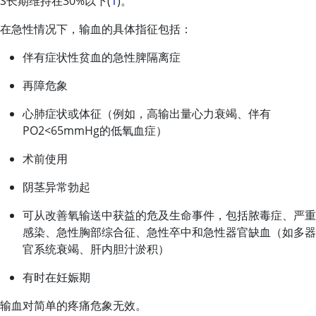
S长期维持在30%以下(
1
)。
在急性情况下，输血的具体指征包括：
伴有症状性贫血的急性脾隔离症
再障危象
心肺症状或体征（例如，高输出量心力衰竭、伴有
PO2
<
65mmHg的低氧血症）
术前使用
阴茎异常勃起
可从改善氧输送中获益的危及生命事件，包括脓毒症、严重
感染、急性胸部综合征、急性卒中和急性器官缺血（如多器
官系统衰竭、肝内胆汁淤积）
有时在妊娠期
输血对简单的疼痛危象无效。