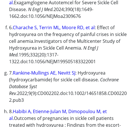
al
.
Exagamglogene Autotemcel
for Severe Sickle Cell
Disease.
N Engl J Med.
2024;390(18):1649-
1662.doi:10.1056/NEJMoa2309676
6.
Charache S, Terrin ML, Moore RD, et al
: Effect of
hydroxyurea
on the frequency of painful crises in sickle
cell anemia.Investigators of the Multicenter Study of
Hydroxyurea
in Sickle Cell Anemia.
N Engl J
Med.
1995;332(20):1317-
1322.doi:10.1056/NEJM199505183322001
7.
Rankine-Mullings AE, Nevitt SJ
:
Hydroxyurea
(hydroxycarbamide) for sickle cell disease.
Cochrane
Database Syst
Rev.
2022;9(9):CD002202.doi:10.1002/14651858.CD00220
2.pub3
8.
Habibi A, Etienne-Julan M, Dimopoulou M, et
al
.Outcomes of pregnancies in sickle cell patients
treated with hydroxyurea : Findings from the escort-