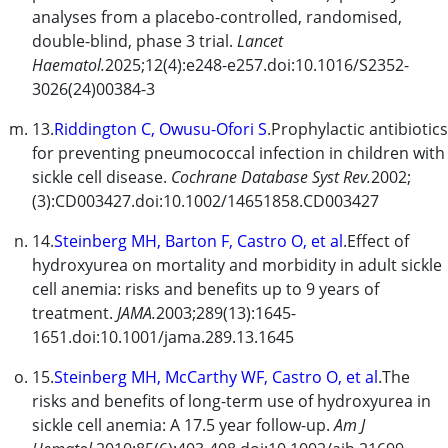
analyses from a placebo-controlled, randomised,
double-blind, phase 3 trial.
Lancet
Haematol.
2025;12(4):e248-e257.doi:10.1016/S2352-
3026(24)00384-3
13.
Riddington C, Owusu-Ofori S
.Prophylactic antibiotics
for preventing pneumococcal infection in children with
sickle cell disease.
Cochrane Database Syst Rev.
2002;
(3):CD003427.doi:10.1002/14651858.CD003427
14.
Steinberg MH, Barton F, Castro O, et al
.Effect of
hydroxyurea
on mortality and morbidity in adult sickle
cell anemia: risks and benefits up to 9 years of
treatment.
JAMA.
2003;289(13):1645-
1651.doi:10.1001/jama.289.13.1645
15.
Steinberg MH, McCarthy WF, Castro O, et al
.The
risks and benefits of long-term use of
hydroxyurea
in
sickle cell anemia: A 17.5 year follow-up.
Am J