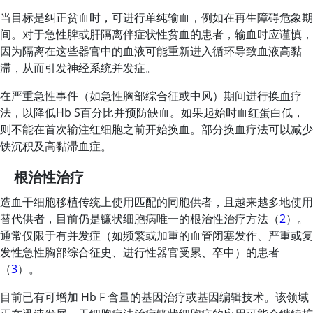
当目标是纠正贫血时，可进行单纯输血，例如在再生障碍危象期
间。对于急性脾或肝隔离伴症状性贫血的患者，输血时应谨慎，
因为隔离在这些器官中的血液可能重新进入循环导致血液高黏
滞，从而引发神经系统并发症。
在严重急性事件（如急性胸部综合征或中风）期间进行换血疗
法，以降低Hb S百分比并预防缺血。如果起始时血红蛋白低，
则不能在首次输注红细胞之前开始换血。部分换血疗法可以减少
铁沉积及高黏滞血症。
根治性治疗
造血干细胞移植传统上使用匹配的同胞供者，且越来越多地使用
替代供者，目前仍是镰状细胞病唯一的根治性治疗方法（
2
）。
通常仅限于有并发症（如频繁或加重的血管闭塞发作、严重或复
发性急性胸部综合征史、进行性器官受累、卒中）的患者
（
3
）。
目前已有可增加 Hb F 含量的基因治疗或基因编辑技术。该领域