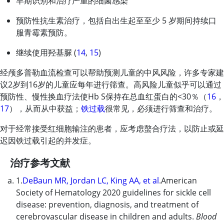
早期识别和治疗严重的细菌感染
预防性抗生素治疗，包括自出生起至至少 5 岁期间持续口
服青霉素预防。
继续使用羟基脲 (
14
,
15
)
经颅多普勒血流检查可以帮助预测儿童的中风风险，许多专家建
议2岁到16岁的儿童应每年进行筛查。高风险儿童似乎可以通过
预防性、慢性换血疗法使Hb S保持在总血红蛋白的
<
30％（
16
，
17
），从而从中获益；
铁过载
很常见，必须进行筛查和治疗。
对于经常接受红细胞输注的患者，应考虑螯合疗法，以防止或延
迟因铁过载引起的并发症。
治疗参考文献
1.
DeBaun MR, Jordan LC, King AA, et al
.American
Society of Hematology 2020 guidelines for sickle cell
disease: prevention, diagnosis, and treatment of
cerebrovascular disease in children and adults.
Blood