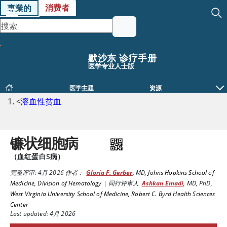
消费者
專業的
默沙东 诊疗手册
医学专业人士版
医学主题
资源
<
溶血性贫血
镰状细胞病
（血红蛋白S病）
完整评审:
4月 2026
作者：
Gloria F. Gerber
,
MD
,
Johns Hopkins School of
Medicine, Division of Hematology
|
同行评审人
Ashkan Emadi
,
MD, PhD
,
West Virginia University School of Medicine, Robert C. Byrd Health Sciences
Center
Last updated: 4月 2026