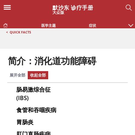
默沙东 诊疗手册
大众版
医学主题
症状
<
QUICK FACTS
简介：消化道功能障碍
展开全部
收起全部
肠易激综合征
(IBS)
食管和吞咽疾病
胃肠炎
肛门直肠疾病