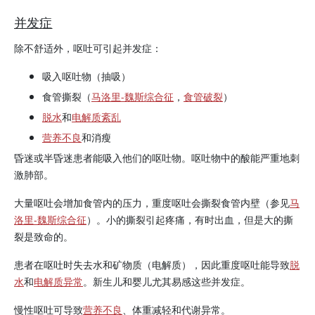
并发症
除不舒适外，呕吐可引起并发症：
吸入呕吐物（抽吸）
食管撕裂（
马洛里-魏斯综合征
，
食管破裂
）
脱水
和
电解质紊乱
营养不良
和消瘦
昏迷或半昏迷患者能吸入他们的呕吐物。呕吐物中的酸能严重地刺
激肺部。
大量呕吐会增加食管内的压力，重度呕吐会撕裂食管内壁（参见
马
洛里-魏斯综合征
）。小的撕裂引起疼痛，有时出血，但是大的撕
裂是致命的。
患者在呕吐时失去水和矿物质（电解质），因此重度呕吐能导致
脱
水
和
电解质异常
。新生儿和婴儿尤其易感这些并发症。
慢性呕吐可导致
营养不良
、体重减轻和代谢异常。