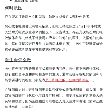
腹部肿胀（膨胀）
何时就医
存在警示征象应当立即就医，如呕血或最近头部外伤患者。
恶心或呕吐患者没有警示征象，但呕吐持续超过 24 到 48 小时或
无法耐受啜饮少量液体的情况下，应当就医。存在几次能忍耐的呕
吐液体发作（伴或不伴腹泻）应当告知他们的医生。依据他们的年
龄、其他症状和医疗条件（如癌症或糖尿病），医生可能建议就诊
接受评价或尝试简单补救措施和在家休息。
医生会怎么做
医生首先询问有关患者症状和病史的问题。医生接下来进行体检。
他们在病史审查和体格检查中的发现，通常会提示呕吐的病因和可
能需要进行的检查（参见表
恶心和呕吐的一些病因和特征
）。
在询问病史时，医生询问患者是否怀孕或患有糖尿病、偏头痛、肝
或肾病或癌症（包括化疗或放疗时间）。需要注意所有近期摄入的
药物和物质，因为某些物质可能在摄入几天后才有毒性（如
对乙酰
氨基酚
和一些蘑菇）。