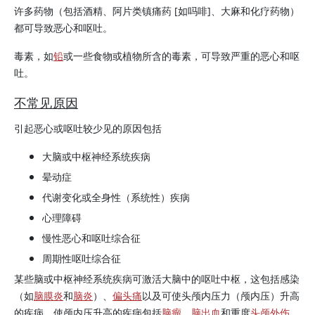
许多药物（包括酒精、阿片类镇痛药 [如吗啡]、大麻和化疗药物）
都可导致恶心和呕吐。
毒素，如
铅
或一些食物或植物所含的毒素，可导致严重的恶心和呕
吐。
不常见原因
引起恶心或呕吐较少见的原因包括
大脑或中枢神经系统疾病
晕动症
代谢变化或全身性（系统性）疾病
心理障碍
慢性恶心和呕吐综合征
周期性呕吐综合征
某些脑或中枢神经系统疾病可激活大脑中的呕吐中枢，这包括感染
（如
脑膜炎
和
脑炎
）、
偏头痛
以及可使头颅内压力（颅内压）升高
的疾病。使颅内压升高的疾病包括
脑瘤
、
脑出血
和重度
头颅外伤
。