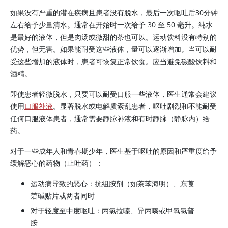
如果没有严重的潜在疾病且患者没有脱水，最后一次呕吐后30分钟
左右给予少量清水。通常在开始时一次给予 30 至 50 毫升。纯水
是最好的液体，但是肉汤或微甜的茶也可以。运动饮料没有特别的
优势，但无害。如果能耐受这些液体，量可以逐渐增加。当可以耐
受这些增加的液体时，患者可恢复正常饮食。应当避免碳酸饮料和
酒精。
即使患者轻微脱水，只要可以耐受口服一些液体，医生通常会建议
使用
口服补液
。显著脱水或电解质紊乱患者，呕吐剧烈和不能耐受
任何口服液体患者，通常需要静脉补液和有时静脉（静脉内）给
药。
对于一些成年人和青春期少年，医生基于呕吐的原因和严重度给予
缓解恶心的药物（止吐药）：
运动病导致的恶心：抗组胺剂（如茶苯海明）、东莨
菪碱贴片或两者同时
对于轻度至中度呕吐：丙氯拉嗪、异丙嗪或甲氧氯普
胺