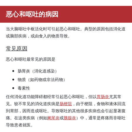
恶心和呕吐的病因
当大脑呕吐中枢活化时可引起恶心和呕吐。典型的原因包括消化道
或脑部疾病，或由食入的物质导致。
常见原因
恶心和呕吐最常见的原因是
肠胃炎（消化道感染）
物质（如药物或非法药物）
毒素性
任何消化道功能障碍都经常引起恶心和呕吐，但以
胃肠炎
尤其常
见。较不常见的消化道疾病是
肠梗阻
，由于梗阻，食物和液体回流
到胃部，因而造成呕吐。导致呕吐的其他很多疾病也会引起显著腹
痛。在这类疾病（例如
阑尾炎
或
胰腺炎
）中，通常是疼痛而非呕吐
导致患者就医。