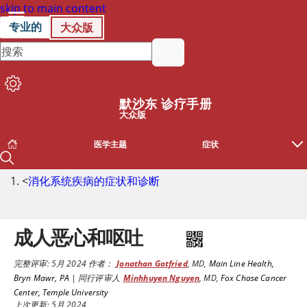
skip to main content
专业的
大众版
默沙东 诊疗手册
大众版
医学主题
症状
<
消化系统疾病的症状和诊断
成人恶心和呕吐
完整评审:
5月 2024
作者：
Jonathan Gotfried
,
MD
,
Main Line Health,
Bryn Mawr, PA
|
同行评审人
Minhhuyen Nguyen
,
MD
,
Fox Chase Cancer
Center, Temple University
上次更新: 5月 2024