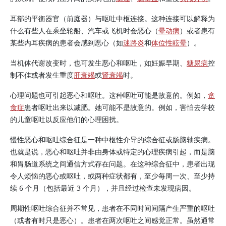
耳部的平衡器官（前庭器）与呕吐中枢连接。这种连接可以解释为
什么有些人在乘坐轮船、汽车或飞机时会恶心（
晕动病
）或者患有
某些内耳疾病的患者会感到恶心（如
迷路炎
和
体位性眩晕
）。
当机体代谢改变时，也可发生恶心和呕吐，如妊娠早期、
糖尿病
控
制不佳或者发生重度
肝衰竭
或
肾衰竭
时。
心理问题也可引起恶心和呕吐。这种呕吐可能是故意的。例如，
贪
食症
患者呕吐出来以减肥。她可能不是故意的。例如，害怕去学校
的儿童呕吐以反应他们的心理困扰。
慢性恶心和呕吐综合征是一种中枢性介导的综合征或肠脑轴疾病。
也就是说，恶心和呕吐并非由身体或特定的心理疾病引起，而是脑
和胃肠道系统之间通信方式存在问题。在这种综合征中，患者出现
令人烦恼的恶心或呕吐，或两种症状都有，至少每周一次、至少持
续 6 个月（包括最近 3 个月），并且经过检查未发现病因。
周期性呕吐综合征并不常见，患者在不同时间间隔产生严重的呕吐
（或者有时只是恶心）。患者在两次呕吐之间感觉正常。虽然通常