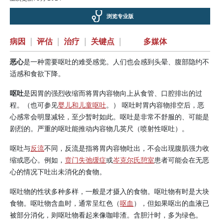
浏览专业版
病因
|
评估
|
治疗
|
关键点
|
多媒体
恶心
是一种需要呕吐的难受感觉。人们也会感到头晕、腹部隐约不
适感和食欲下降。
呕吐
是因胃的强烈收缩而将胃内容物向上从食管、口腔排出的过
程。（也可参见
婴儿和儿童呕吐
。） 呕吐时胃内容物排空后，恶
心感常会明显减轻，至少暂时如此。呕吐是非常不舒服的、可能是
剧烈的。严重的呕吐能推动内容物几英尺（喷射性呕吐）。
呕吐与
反流
不同，反流是指将胃内容物吐出，不会出现腹肌强力收
缩或恶心。例如，
贲门失弛缓症
或
岑克尔氏憩室
患者可能会在无恶
心的情况下吐出未消化的食物。
呕吐物的性状多种多样，一般是才摄入的食物。呕吐物有时是大块
食物。呕吐物含血时，通常呈红色（
呕血
），但如果呕出的血液已
被部分消化，则呕吐物看起来像咖啡渣。含胆汁时，多为绿色。