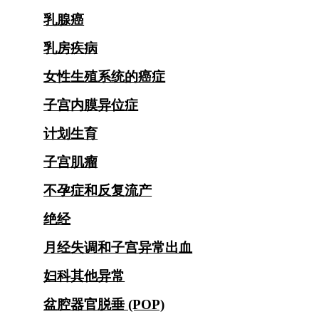
乳腺癌
乳房疾病
女性生殖系统的癌症
子宫内膜异位症
计划生育
子宫肌瘤
不孕症和反复流产
绝经
月经失调和子宫异常出血
妇科其他异常
盆腔器官脱垂 (POP)